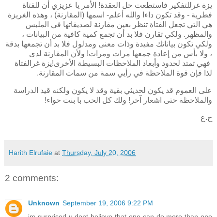
يزة
غر
للتفكير فاستطعت حل العقدة! الأمر يا عزيزي أن للفتاة
فطرية - وقد تكون داءا والله أعلم- اسمها (المقارنة) ، وهذه الغريزة
هي التي تجعل الفتاة تنظر بعين مقارنة لصديقاتها في الملبس
والمظهر. ولكي تقارن فلا بد أن تجمع كمية كافية من البيانات ،
ولكي تكون بياناتك مفيدة وذات معنى ومدلول فلا بد أن تجمعها بدقة
، ولا بأس من إعادة جمعها مرات ومرات! ولأن المقارنة لدى
فهي تمتد لحدود وأبعاد الملاحظات البسيطة الأخرى!
يزة
غر
الفتاة
لذا فإن قوة الملاحظة في رأيي سمة من سمات المقارنة.
على العموم قد يكون لحديثي بقية وقد لا يكون ولكنه قيد الدراسة
والملاحظة حتى اشعار آخر! ولك كل الحب با بنت حواء!
ح.ع
Harith Elrufaie
at
Thursday, July 20, 2006
2 comments:
Unknown
September 19, 2006 9:22 PM
im surprised u dont believe that one can do more than one