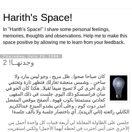
Harith's Space!
In "Harith's Space!" I share some personal feelings,
memories, thoughts and observations. Help me to make this
space positive by allowing me to learn from your feedback.
Thursday, July 20, 2006
وجدتهــا! 2
كان صباحا صحوا.. ظل مريح ، وجو ليس ببارد ولا
ساخن .. وشمس منعشة تغازلك فتظهر تارة وتختفي
تارى أخرى كي لا تصبح ضيفا ثقيلا.. هكذا كان الجو في
سان فرانسسكو ذلك اليوم. جلست في ذلك المقهى
كعادتي مستمتعا بكوب قهوة ، أتصفح موقعي المفضل
امدر دوت كوم ، وعلى أذني يشدو المبدع عبدالكريم
الكابلي رائعته (تاني الريده).. أي باختصار جلسة ولا بألف جلسة!
جلسن على الطاولة المقابلة لي أربعة فتيات كل واحدة أجمل من
الأخرى حتى أنني احترت في لحظة أيهما الأجمل! ولكني استقريت