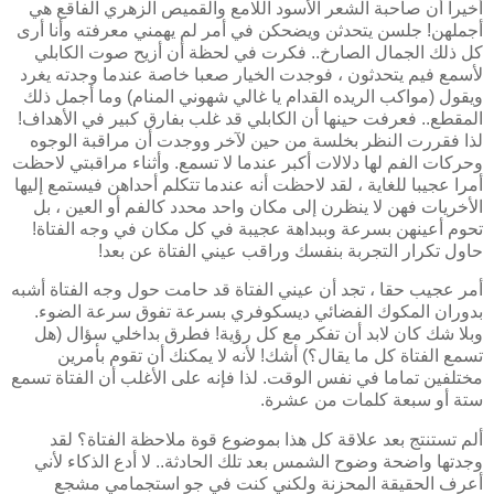
أخيرا أن صاحبة الشعر الأسود اللامع والقميص الزهري الفاقع هي
أجملهن! جلسن يتحدثن ويضحكن في أمر لم يهمني معرفته وأنا أرى
كل ذلك الجمال الصارخ.. فكرت في لحظة أن أزيح صوت الكابلي
لأسمع فيم يتحدثون ، فوجدت الخيار صعبا خاصة عندما وجدته يغرد
ويقول (مواكب الريده القدام يا غالي شهوني المنام) وما أجمل ذلك
المقطع.. فعرفت حينها أن الكابلي قد غلب بفارق كبير في الأهداف!
لذا فقررت النظر بخلسة من حين لآخر ووجدت أن مراقبة الوجوه
وحركات الفم لها دلالات أكبر عندما
لا تسمع. وأثناء مراقبتي لاحظت
أمرا عجيبا للغاية ، لقد لاحظت أنه عندما تتكلم أحداهن فيستمع إليها
الأخريات فهن لا ينظرن إلى مكان واحد محدد كالفم أو العين ، بل
تحوم أعينهن بسرعة وببداهة عجيبة في كل مكان في وجه الفتاة!
حاول تكرار التجربة بنفسك وراقب عيني الفتاة عن بعد!
أمر عجيب حقا ، تجد أن عيني الفتاة قد حامت حول وجه الفتاة أشبه
بدوران المكوك الفضائي ديسكوفري بسرعة تفوق سرعة الضوء.
وبلا شك كان لابد أن تفكر مع كل رؤية! فطرق بداخلي سؤال (هل
تسمع الفتاة كل ما يقال؟) أشك! لأنه لا يمكنك أن تقوم بأمرين
مختلفين تماما في نفس الوقت. لذا فإنه على الأغلب أن الفتاة تسمع
ستة أو سبعة كلمات من عشرة.
ألم تستنتج بعد علاقة كل هذا بموضوع قوة ملاحظة الفتاة؟ لقد
وجدتها واضحة وضوح الشمس بعد تلك الحادثة.. لا أدع الذكاء لأني
أعرف الحقيقة المحزنة ولكني كنت في جو استجمامي مشجع