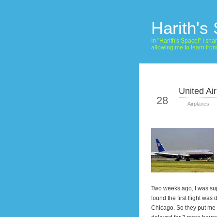
Harith's
In "Harith's Space!" I s
allowing me to learn fro
United Air
Sep
28
Airplanes
Two weeks ago, I was su
found the first flight was
Chicago
. So they put me 