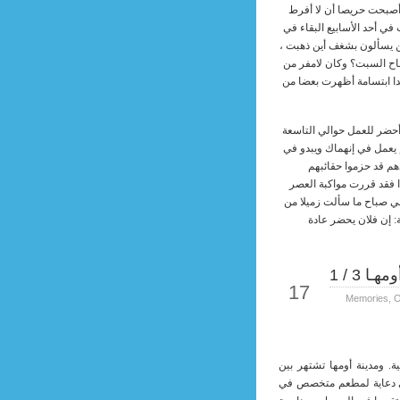
 أصبحت حريصا أن لا أفرط
ي أحد الأسابيع البقاء في
ين يسألون بشغف أين ذهبت ،
باح السبت؟ وكان لامفر من
دا ابتسامة أظهرت بعضا من
 أحضر للعمل حوالي التاسعة
يعمل في إنهماك ويبدو في
م قد حزموا حقائبهم
ا فقد قررت مواكبة العصر
ي صباح ما سألت زميلا من
ة: إن فلان يحضر عادة
ا 3 / 1
Sep
17
Memories
,
O
ة. ومدينة أومها تشتهر بين
ترى دعاية لمطعم متخصص في