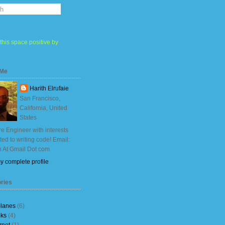
this space positive by
 Me
Harith Elrufaie
San Francisco,
California, United
States
e Engineer with interests
ited to writing code! Email:
h At Gmail Dot com
y complete profile
ries
planes
(6)
ks
(4)