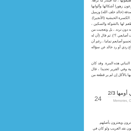
ونها ، لذا فيندر ما تراها.
ون زهورا أشكالها وألوانها
فة (خالد خلف الله) وزميل
لكسرة الحبشية (الأنجيرا).
طعم لها بالشوكة والسكين ،
عه دون تردد ، بل وتعجبت من
أصابعي ؟!). ثم قال (أن له
حسو أصابعم تماما ، رغم أن
ع ردي أو رد خالد عن سؤاله
نباتي هذه المرة. وقد كان
ة وفي القرير تحديدا ، قال
ها بالأكل إن لم ير قطعة من
ومها 2/3
Sep
24
Memories
,
O
رون ويعتزون بأصلهم.
بلون نقد الغريب ولو كان في