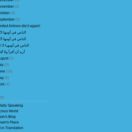
ecember
(
3
)
ovember
(
3
)
ctober
(
4
)
eptember
(
5
)
nited Airlines did it again!
الناس في أومها 3/3
الناس في أومها 2/3
الناس في أومهـا 3 / 1
أريد أن أقرأ ولا أق
ugust
(
5
)
uly
(
5
)
une
(
16
)
ay
(
5
)
pril
(
4
)
rs
itally Speaking
cious World
an's Blog
am's Place
t in Translation