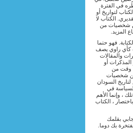
ره في الفترة
الكتاب لتواريخ أو
يري. الكتاب لا
عن شخصيات من
 المزيد.
تابة. فهو حتما
 كأي راوي يصف
رات والمقالات
 المذكرات أو
 وقت من
 عن شخصيات
تاريخ السودان
للسياسة في
لك ، وإنما الأهم
اختصار ، الكتاب
جابي بقلمك
تخرة بك دوما.