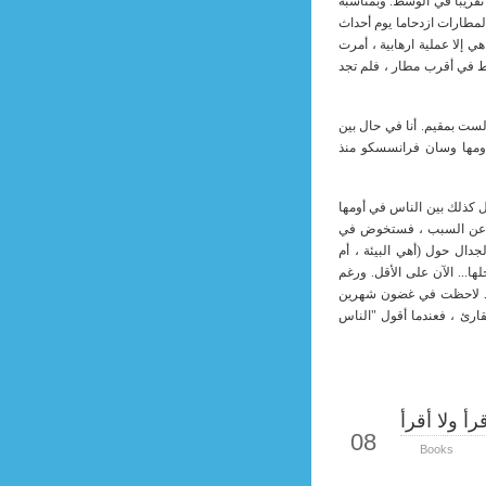
تقريبا في الوسط. وبمناسبة
مطارات ازدحاما يوم أحداث
لحوادث ماهي إلا عملية ارهابية ، أمرت
ط في أقرب مطار ، فلم تجد
لست بمقيم. أنا في حال بين
 أومها وسان فرانسسكو منذ
ل كذلك بين الناس في أومها
لت عن السبب ، فستخوض في
ال حول (أهي البيئة ، أم
لها... الآن على الأقل. ورغم
قد لاحظت في غضون شهرين
ارئ ، فعندما أقول "الناس
رأ ولا أقرأ
Sep
08
Books