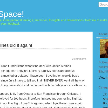
 Space!
hare some personal feelings, memories, thoughts and observations. Help me to make 
m your feedback.
About
lines did it again!
2 comments
Softwar
I don’t understand what’s the deal with United Airlines
not lim
schedules? They are just very bad! My flights are always
Elharit
cancelled or delayed! I have been traveling on weekly basis
View m
since July, I have to tell you that I NEVER EVER went all the way
to my destination and came back with no delays or cancellations.
Catego
pposed to fly from
Omaha
to
San Francisco
through
Chicago
. I
(1)
 delayed for two hours; therefore I missed my connecting flight at
Air
in another flight from
Chicago
and when I got there it was again
Boo