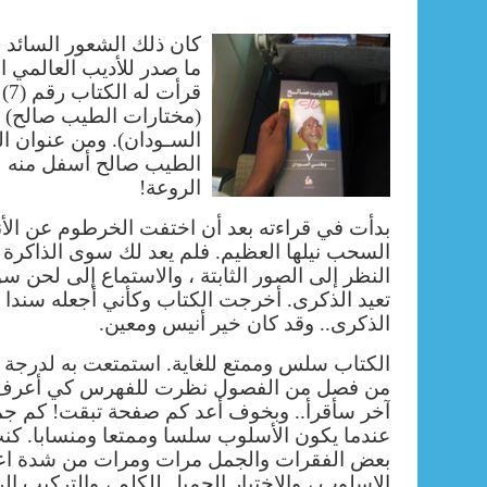
كان ذلك الشعور السائد لد
ما صدر للأديب العالمي 
قرأ
(مختارات الطيب صالح) 
السـودان). ومن عنوان ا
الطيب صالح أسفل منه ل
الروعة!
بدأت في قراءته بعد أن اختفت الخرطوم عن الأ
السحب نيلها العظيم. فلم يعد لك سوى الذاكرة ال
النظر إلى الصور الثابتة ، والاستماع إلى لحن
تعيد الذكرى. أخرجت الكتاب وكأني أجعله سندا 
الذكرى.. وقد كان خير أنيس ومعين.
الكتاب سلس وممتع للغاية. استمتعت به لدرجة أن
من فصل من الفصول نظرت للفهرس كي أعرف ك
آخر سأقرأ.. وبخوف أعد كم صفحة تبقت! كم جمي
عندما يكون الأسلوب سلسا
وممتعا ومنسابا. كن
بعض الفقرات والجمل مرات ومرات من شدة اع
الاسلوب ، والاختيار الجميل للكلم ، والتركيب ا