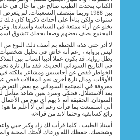
الكتاب يتحدث الطيب صالح عن ما جال في خاط
بين 1988 وربما منتصف التسعينات. لم يتعرض 
سنوات ولكن بناءأ على أحداث ذكرها كان ذلك تقد
يخلو عن آراء ممتعة في السياسة وأسيادها. و
المجتمع يصف بعضهم وصفا يجعلك تتشوق لسماع
لا أدر حتى هذه اللحظة بم أصف ذلك النوع من الك
ليس برواية ، رغم أنه خاض في تحليل شخصيات
بطل رواية. قد يكون عملا أدبيا انساب بين المذك
في التاريخ السوداني الحديث. فقد مال تارة نحو
الخواطر فقص عن أحاسيس ومشاعر ملكته في
الأوقات. ومال تارة أخرى نحو المقالات فقص
معروفة في المجتمع السوداني مع بعض التعرض ل
بعد الاستقلال. فحكى وسرد بعين شاهد متأمل 
السودان. الحقيقة أنه لا يهم أي نوع من الأعمال ت
أني استمتعت بما قرأت رغم أني لا أعلم ما هو! ب
رائع كسابقيه وحتما لابد من قراءته
أستاذ الطيب ، كلما قرأت لك زاد وكبر حبي واع
وشخصك. حفظك الله ورعاك لأمتك المحبة والمف