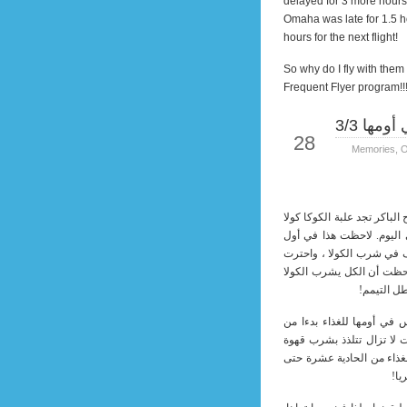
delayed for 3 more hours
Omaha was late for 1.5 ho
hours for the next flight!
So why do I fly with them 
Frequent Flyer program!!!
ومها 3/3
Sep
28
Memories
,
O
باكر تجد علبة الكوكا كولا
اليوم. لاحظت هذا في أول
 في شرب الكولا ، واحترت
حظت أن الكل يشرب الكولا
طل التيمم!
اس في أومها للغذاء بدءا من
ت لا تزال تتلذذ بشرب قهوة
للغذاء من الحادية عشرة حتى
يا!