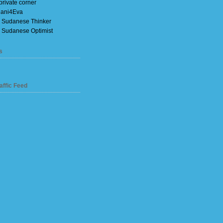
private corner
ani4Eva
 Sudanese Thinker
 Sudanese Optimist
s
affic Feed