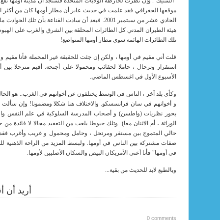
"الستيك". وإن نظرت لخارطة الولايات المتحدة فستجد أن مدينة أومها تقع 
موقعها الجغرافي فقد علمت في حديث عابر أن مطار أومها كان من أكثر ال
الحادي عشر من سبتمير 2001. فبعد أن سادت القناعة بأن تلك ا
هيئة الطيران المدني كل الطائرات المحلقة بين الشرق والغرب على الهبو
تلك الطائرات الهائمة سوى مطار أومها المتواضع!
قلت أني مقيم في أومها ، ولكن إن جئت للحقيقة غير المجملة فأنا مقيم و
استقرار وترحال ، حاملا لحقائب ومحمولا على أجنحة. أقيم مترحلا بين
الأسبوع الأول في اغسطس الماضي.
وكأي بلد آخر ، الناس في الوسط يختلفون عن أخوانهم في الغرب.. هو الحا
و أخوانهم في سان فرانسسكو. والاختلاف هنا شكلا ومضمونا! وإن سأ
بحور نظريات (واطسن) و أصحاب المدرسة السلوكية في علم النفس والجد
الوراثة ، أم الاثنان معا). وتلك خيوطا بلغت من التعقيد مجالا لا فائدة من ح
حالي المتموج بين مستقر ومرتحل ، وحامل ومحمول و غريب وأغرب ف
صفات مشتركة بين الناس في أومها. ولبسط المزيد من الراحة الذهنية للق
في أومها" فأنا أعني الأمريكان البيض والسكان الأصليين لأومها.
وبالطبع لابد للحديث من بقية...
أريد أن أق
0 comments