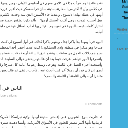
My 
نقده فائدة لهم. قرأت هذا في كلامي معهم في أسابيعي الأولى ، ومن يومها
Sud
في كلامي وأن لا أكثر من المقارنة بمدينة سان فرانسسكو حيث أقيم. قررت ف
The
أومها في عطلة نهاية الاسبوع ، وعندما جاء الأسبوع الذي يليه وجدت الكثير
The
وهل أحببت المدينة ، وهل أكلت "أستيك أومها" ، وألم يكن الطقس جميلا ص
اختيار كلمات تبعث البهجة في نفوسهم ، فيثار بها لعاب السائل فيخفي جاه
Visitor
أنيابه.
اليوم في أومهـا يبدأ باكرا جدا ، وينتهي باكرا كذلك. في أول أسبوع لي كنت
صباحا وهو مبكرا في منطقة وادي السيلكون! كنت عندما أحضر أجد المعظم 
Live Tr
سيماهم دلالات العمل من ساعات. وعندما تدق الساعة أربعة دقات ، فستجده
وانصرفوا لأمور دنياهم. عرفت فيما بعد أن غالبتهم يحضر حوالي السابعة. لذ
وأصبحت أجيء للعمل في الثامنة وهو حل وسط رغم ما أعانية كل صباح! وف
أومها إن كان قد رأى زميلا آخر كنت أبحث عنه ، فأجاب بالنفي ثم قال بعفوي
متأخرا أي حوالي الثامنة أو الثامنة والنصف!
الناس في أومهـ
bservations
0 comments
قد قاربت بلوغ الشهرين على إقامتي بمدينة أومها بولاية نبراسكا الأمريكي
قريناتها
بأنها أكبر مصدر للحلوم في الأسواق الأمريكية. وأينما ذهبت س