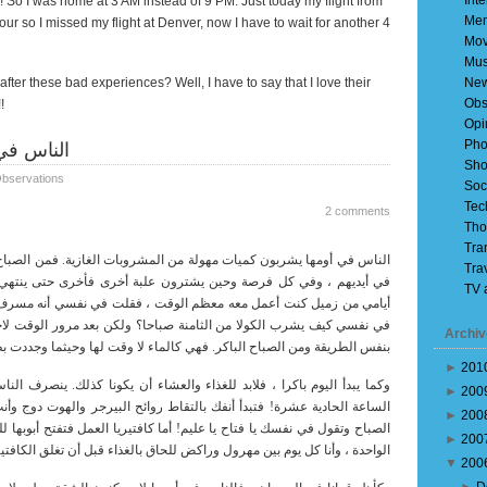
Inte
! So I was home at
3 AM
instead of
9 PM
. Just today my flight from
Mem
ur so I missed my flight at Denver, now I have to wait for another 4
Mov
Mus
after these bad experiences? Well, I have to say that I love their
Ne
Obs
!
Opi
Pho
الناس في أ
Sho
bservations
Soc
Tec
2 comments
Tho
Tra
الناس في أومها يشربون كميات مهولة من المشروبات الغازية. فمن الصباح ال
Tra
في أيديهم ، وفي كل فرصة وحين يشترون علبة أخرى فأخرى حتى ينتهي 
TV 
أيامي من زميل كنت أعمل معه معظم الوقت ، فقلت في نفسي أنه مسرف
في نفسي كيف يشرب الكولا من الثامنة صباحا؟ ولكن بعد مرور الوقت لا
Archiv
بنفس الطريقة ومن الصباح الباكر. فهي كالماء لا وقت لها وحيثما وجددت ب
►
201
وكما يبدأ اليوم باكرا ، فلابد للغذاء والعشاء أن يكونا كذلك. ينصرف الن
►
200
الساعة الحادية عشرة! فتبدأ أنفك بالتقاط روائح البيرجر والهوت دوج وأن
►
200
الصباح وتقول في نفسك يا فتاح يا عليم! أما كافتيريا العمل فتفتح أبوبها 
►
200
الواحدة ، وأنا كل يوم بين مهرول وراكض للحاق بالغذاء قبل أن تغلق الكافتير
▼
200