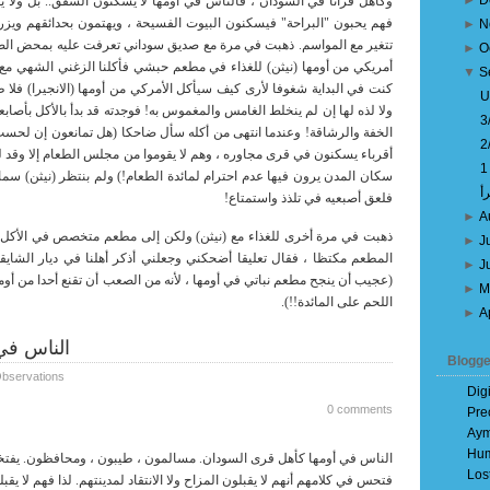
►
D
وكأهل قرانا في السودان ، فالناس في أومها لا يسكنون الشقق.. بل ولا يطيق
فهم يحبون "البراحة" فيسكنون البيوت الفسيحة ، ويهتمون بحدائقهم ويزرع
►
N
تتغير مع المواسم. ذهبت في مرة مع صديق سوداني تعرفت عليه بمحض الصد
►
O
أمريكي من أومها (نيثن) للغذاء في مطعم حبشي فأكلنا الزغني الشهي مع ا
▼
S
كنت في البداية شغوفا لأرى كيف سيأكل الأمركي من أومها (الانجيرا) فلا 
U
ولا لذه لها إن لم ينخلط الغامس والمغموس به! فوجدته قد بدأ بالأكل بأصاب
الخفة والرشاقة! وعندما انتهى من أكله سأل ضاحكا (هل تمانعون إن لحست 
أقرباء يسكنون في قرى مجاوره ، وهم لا يقوموا من مجلس الطعام إلا وقد ل
سكان المدن يرون فيها عدم احترام لمائدة الطعام!) ولم بنتظر (نيثن) سما
رأ
فلعق أصبعيه في تلذذ واستمتاع!
►
A
ذهبت في مرة أخرى للغذاء مع (نيثن) ولكن إلى مطعم متخصص في الأكل ال
►
J
المطعم مكتظا ، فقال تعليقا أضحكني وجعلني أذكر أهلنا في ديار الشايقي
►
J
(عجيب أن ينجح مطعم نباتي في أومها ، لأنه من الصعب أن تقنع أحدا من أوم
►
M
اللحم على المائدة!!).
►
A
الناس في أ
Blogge
bservations
Dig
0 comments
Pre
Aym
Hum
الناس في أومها كأهل قرى السودان. مسالمون ، طيبون ، ومحافظون. يفتخ
Los
فتحس في كلامهم أنهم لا يقبلون المزاح ولا الانتقاد لمدينتهم. لذا فهم لا يق