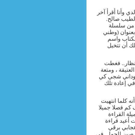
ي وأنا أقرأ آخر
الطيب صالح.
ت له الكتاب رقم (7) من سلسلة
بعنوان (وطني
لكتاب واسم
ك أن تتخيل
نظار.. فغطت
عتيقة ، ومتعة
 سوداني شجي كي
في إعادة تلك
ه كلما انتهيت
م فصلا جميلا
لة القراءة
ت أعيد قراءة
جابي برقي
لرصين للجمل. في