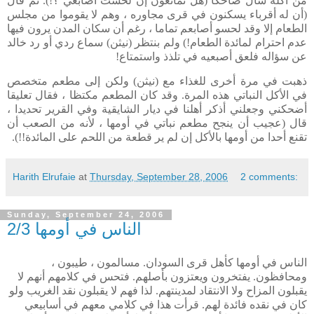
من أكله سأل ضاحكا (هل تمانعون إن لحست أصابعي ؟!). ثم قال
(أن له أقرباء يسكنون في قرى مجاوره ، وهم لا يقوموا من مجلس
الطعام إلا وقد لحسو أصابعم تماما ، رغم أن سكان المدن يرون فيها
عدم احترام لمائدة الطعام!) ولم بنتظر (نيثن) سماع ردي أو رد خالد
عن سؤاله فلعق أصبعيه في تلذذ واستمتاع!
ذهبت في مرة أخرى للغذاء مع (نيثن) ولكن إلى مطعم متخصص
في الأكل النباتي هذه المرة. وقد كان المطعم مكتظا ، فقال تعليقا
أضحكني وجعلني أذكر أهلنا في ديار الشايقية وفي القرير تحديدا ،
قال (عجيب أن ينجح مطعم نباتي في أومها ، لأنه من الصعب أن
تقنع أحدا من أومها بالأكل إن لم ير قطعة من اللحم على المائدة!!).
Harith Elrufaie
at
Thursday, September 28, 2006
2 comments:
Sunday, September 24, 2006
الناس في أومها 2/3
الناس في أومها كأهل قرى السودان. مسالمون ، طيبون ،
ومحافظون. يفتخرون ويعتزون بأصلهم. فتحس في كلامهم أنهم لا
يقبلون المزاح ولا الانتقاد لمدينتهم. لذا فهم لا يقبلون نقد الغريب ولو
كان في نقده فائدة لهم. قرأت هذا في كلامي معهم في أسابيعي