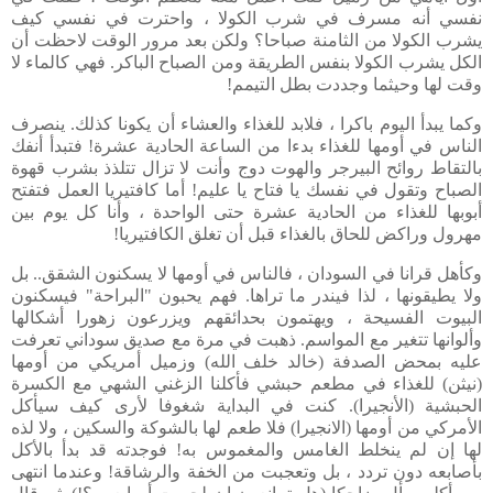
نفسي أنه مسرف في شرب الكولا ، واحترت في نفسي كيف
يشرب الكولا من الثامنة صباحا؟ ولكن بعد مرور الوقت لاحظت أن
الكل يشرب الكولا بنفس الطريقة ومن الصباح الباكر. فهي كالماء لا
وقت لها وحيثما وجددت بطل التيمم!
وكما يبدأ اليوم باكرا ، فلابد للغذاء والعشاء أن يكونا كذلك. ينصرف
الناس في أومها للغذاء بدءا من الساعة الحادية عشرة! فتبدأ أنفك
بالتقاط روائح البيرجر والهوت دوج وأنت لا تزال تتلذذ بشرب قهوة
الصباح وتقول في نفسك يا فتاح يا عليم! أما كافتيريا العمل فتفتح
أبوبها للغذاء من الحادية عشرة حتى الواحدة ، وأنا كل يوم بين
مهرول وراكض للحاق بالغذاء قبل أن تغلق الكافتيريا!
وكأهل قرانا في السودان ، فالناس في أومها لا يسكنون الشقق.. بل
ولا يطيقونها ، لذا فيندر ما تراها. فهم يحبون "البراحة" فيسكنون
البيوت الفسيحة ، ويهتمون بحدائقهم ويزرعون زهورا أشكالها
وألوانها تتغير مع المواسم. ذهبت في مرة مع صديق سوداني تعرفت
عليه بمحض الصدفة (خالد خلف الله) وزميل أمريكي من أومها
(نيثن) للغذاء في مطعم حبشي فأكلنا الزغني الشهي مع الكسرة
الحبشية (الأنجيرا). كنت في البداية شغوفا لأرى كيف سيأكل
الأمركي من أومها (الانجيرا) فلا طعم لها بالشوكة والسكين ، ولا لذه
لها إن لم ينخلط الغامس والمغموس به! فوجدته قد بدأ بالأكل
بأصابعه دون تردد ، بل وتعجبت من الخفة والرشاقة! وعندما انتهى