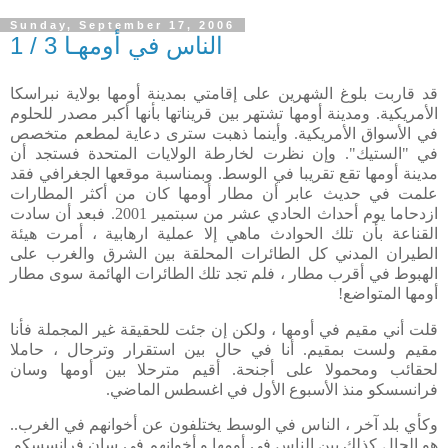
Sunday, September 17, 2006
الناس في أومهـا 3 / 1
قد قاربت بلوغ الشهرين على إقامتي بمدينة أومها بولاية نبراسكا
الأمريكية. ومدينة أومها تشتهر بين قريناتها
بأنها أكبر مصدر للحلوم
في الأسواق الأمريكية. وأينما ذهبت سترى دعاية لمطعم متخصص
في "الستيك". وإن نظرت لخارطة الولايات المتحدة فستجد أن
مدينة أومها تقع تقريبا في الوسط. وبمناسبة موقعها الجغرافي فقد
علمت في حديث عابر أن مطار أومها كان من أكثر المطارات
ازدحاما يوم أحداث الحادي عشر من سبتمير 2001. فبعد أن سادت
القناعة بأن تلك الحوادث ماهي إلا عملية ارهابية ، أمرت هيئة
الطيران المدني كل الطائرات المحلقة بين الشرق والغرب على
الهبوط في أقرب مطار ، فلم تجد تلك الطائرات الهائمة سوى مطار
أومها المتواضع!
قلت أني مقيم في أومها ، ولكن إن جئت للحقيقة غير المجملة فأنا
مقيم ولست بمقيم. أنا في حال بين استقرار وترحال ، حاملا
لحقائب ومحمولا على أجنحة. أقيم مترحلا بين أومها وسان
فرانسسكو منذ الأسبوع الأول في اغسطس الماضي.
وكأي بلد آخر ، الناس في الوسط يختلفون عن أخوانهم في الغرب..
هو الحال كذلك بين الناس في أومها و أخوانهم في سان فرانسسكو.