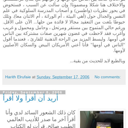
والاختلاف هنا شكلا ومضمونا! وإن سألت عن السبب ، فستخوض
في بحور نظريات (واطسن) و أصحاب المدرسة السلوكية في علم
النفس والجدال حول (أهي البيئة ، أم الوراثة ، أم الاثنان معا). وتلك
خيوطا بلغت من التعقيد مجالا لا فائدة من حلها... الآن على الأقل.
ورغم حالي المتموج بين مستقر ومرتحل ، وحامل ومحمول و غريب
وأغرب فقد لاحظت في غضون شهرين صفات مشتركة بين الناس
في أومها. ولبسط المزيد من الراحة الذهنية للقارئ ، فعندما أقول
"الناس في أومها" فأنا أعني الأمريكان البيض والسكان الأصليين
لأومها.
وبالطبع لابد للحديث من بقية...
Harith Elrufaie
at
Sunday, September 17, 2006
No comments:
Friday, September 8, 2006
أريد أن أقرأ ولا أقرأ
كان ذلك الشعور السائد لدي وأنا
أقرأ آخر ما صدر للأديب العالمي
الطيب صالح. قرأت له الكتاب