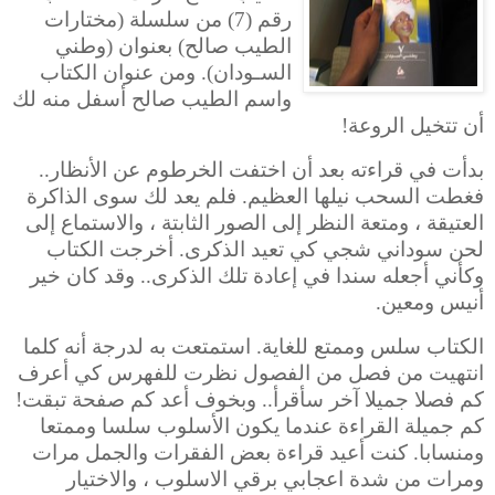
رقم (7) من سلسلة (مختارات
الطيب صالح) بعنوان (وطني
السـودان). ومن عنوان الكتاب
واسم الطيب صالح أسفل منه لك
أن تتخيل الروعة!
بدأت في قراءته بعد أن اختفت الخرطوم عن الأنظار..
فغطت السحب نيلها العظيم. فلم يعد لك سوى الذاكرة
العتيقة ، ومتعة النظر إلى الصور الثابتة ، والاستماع إلى
لحن سوداني شجي كي تعيد الذكرى. أخرجت الكتاب
وكأني أجعله سندا في إعادة تلك الذكرى.. وقد كان خير
أنيس ومعين.
الكتاب سلس وممتع للغاية. استمتعت به لدرجة أنه كلما
انتهيت من فصل من الفصول نظرت للفهرس كي أعرف
كم فصلا جميلا آخر سأقرأ.. وبخوف أعد كم صفحة تبقت!
كم جميلة القراءة عندما يكون الأسلوب سلسا
وممتعا
ومنسابا. كنت أعيد قراءة بعض الفقرات والجمل مرات
ومرات من شدة اعجابي برقي الاسلوب ، والاختيار