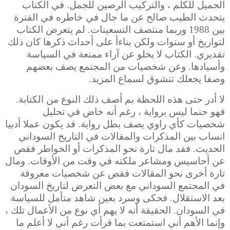
الجميل للكلم ، والتركيب الرصين للجمل. في الكتاب
يتحدث الطيب صالح عن ما جال في خاطره في الفترة
بين 1988 وربما منتصف التسعينات. لم يتعرض الكتاب
لتواريخ أو سنوات ولكن بناءأ على أحداث ذكرها كان ذلك
تقديري. الكتاب لا يخلو عن آراء ممتعة في السياسة
وأسيادها. وعن شخصيات من المجتمع يصف بعضهم
وصفا يجعلك تتشوق لسماع المزيد.
لا أدر حتى هذه اللحظة بم أصف ذلك النوع من الكتابة.
فهو حتما ليس برواية ، رغم أنه خاض في تحليل
شخصيات كأي راوي يصف بطل رواية. قد يكون عملا أدبيا
انساب بين المذكرات والمقالات في التاريخ السوداني
الحديث. فقد مال تارة نحو المذكرات أو الخواطر فقص
عن أحاسيس ومشاعر ملكته في وقت من الأوقات. ومال
تارة أخرى نحو المقالات فقص عن شخصيات معروفة
في المجتمع السوداني مع بعض التعرض لتاريخ السودان
بعد الاستقلال. فحكى وسرد بعين شاهد متأمل للسياسة
في السودان. الحقيقة أنه لا يهم أي نوع من الأعمال تلك ،
وإنما الأهم أني استمتعت بما قرأت رغم أني لا أعلم ما