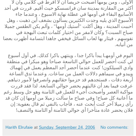
الأولى ، ومن يومها أصبحت حريصا أن لا أفرط في كلامي وأن لا
أكثر من المقارنة بمدينة سان فرانسسكو حيث أقيم. قررت في أحد
الأسابيع البقاء في أومها في عطلة نهاية الاسبوع ، وعندما جاء
الأسبوع الذي يليه وجدت الكثيرين يسألون بشغف أين ذهبت ، وهل
أحببت المدينة ، وهل أكلت "أستيك أومها" ، وألم يكن الطقس جميلا
صباح السبت؟ وكان لامفر من اختيار كلمات تبعث البهجة في
نفوسهم ، فيثار بها لعاب السائل فيخفي جاهدا ابتسامة أظهرت بعضا
من أنيابه.
اليوم في أومهـا يبدأ باكرا جدا ، وينتهي باكرا كذلك. في أول أسبوع
لي كنت أحضر للعمل حوالي التاسعة صباحا وهو مبكرا في منطقة
وادي السيلكون! كنت عندما أحضر أجد المعظم يعمل في إنهماك
ويبدو في سيماهم دلالات العمل من ساعات. وعندما تدق الساعة
أربعة دقات ، فستجدهم قد حزموا حقائبهم وانصرفوا لأمور دنياهم.
عرفت فيما بعد أن غالبتهم يحضر حوالي السابعة. لذا فقد قررت
مواكبة العصر وأصبحت أجيء للعمل في الثامنة وهو حل وسط رغم
ما أعانية كل صباح! وفي صباح ما سألت زميلا من أومها إن كان قد
رأى زميلا آخر كنت أبحث عنه ، فأجاب بالنفي ثم قال بعفوية: إن
فلان يحضر عادة متأخرا أي حوالي الثامنة أو الثامنة والنصف!
Harith Elrufaie
at
Sunday, September 24, 2006
No comments: