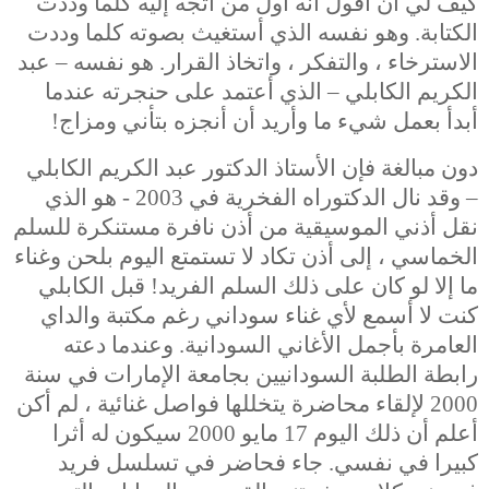
كيف لي أن أقول أنه أول من أتجه إليه كلما وددت
الكتابة. وهو نفسه الذي أستغيث بصوته كلما وددت
الاسترخاء ، والتفكر ، واتخاذ القرار. هو نفسه – عبد
الكريم الكابلي – الذي أعتمد على حنجرته عندما
أبدأ بعمل شيء ما وأريد أن أنجزه بتأني ومزاج!
دون مبالغة فإن الأستاذ الدكتور عبد الكريم الكابلي
– وقد نال الدكتوراه الفخرية في 2003 - هو الذي
نقل أذني الموسيقية من أذن نافرة مستنكرة للسلم
الخماسي ، إلى أذن تكاد لا تستمتع اليوم بلحن وغناء
ما إلا لو كان على ذلك السلم الفريد! قبل الكابلي
كنت لا أسمع لأي غناء سوداني رغم مكتبة والداي
العامرة بأجمل الأغاني السودانية. وعندما دعته
رابطة الطلبة السودانيين بجامعة الإمارات في سنة
2000 لإلقاء محاضرة يتخللها فواصل غنائية ، لم أكن
أعلم أن ذلك اليوم 17 مايو 2000 سيكون له أثرا
كبيرا في نفسي. جاء فحاضر في تسلسل فريد