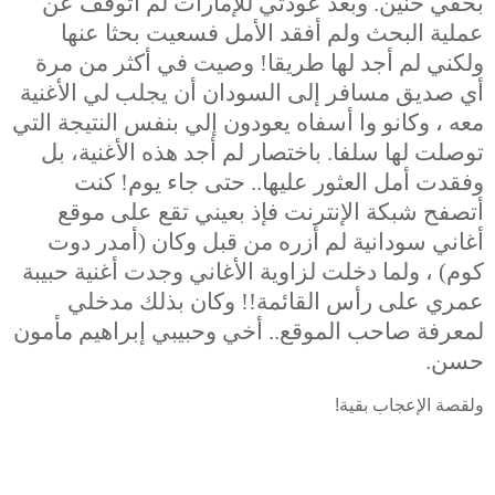
بخفي حنين. وبعد عودتي للإمارات لم أتوقف عن
عملية البحث ولم أفقد الأمل فسعيت بحثا عنها
ولكني لم أجد لها طريقا! وصيت في أكثر من مرة
أي صديق مسافر إلى السودان أن يجلب لي الأغنية
معه ، وكانو وا أسفاه يعودون إلي بنفس النتيجة التي
توصلت لها سلفا. باختصار لم أجد هذه الأغنية، بل
وفقدت أمل العثور عليها.. حتى جاء يوم! كنت
أتصفح شبكة الإنترنت فإذ بعيني تقع على موقع
أغاني سودانية لم أزره من قبل وكان (أمدر دوت
كوم) ، ولما دخلت لزاوية الأغاني وجدت أغنية حبيبة
عمري على رأس القائمة!! وكان بذلك مدخلي
لمعرفة صاحب الموقع.. أخي وحبيبي إبراهيم مأمون
حسن.
ولقصة الإعجاب بقية!