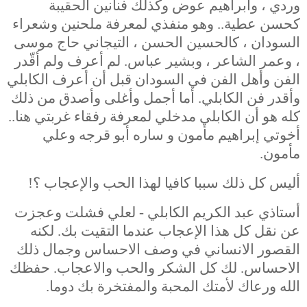
وردي ، وابراهيم عوض وكذلك فنانين الحقيبة
كحسن عطية.. وهو منفذي لمعرفة ملحنين وشعراء
السودان ، كالحسين الحسن ، التيجاني حاج موسى
، وعمر الشاعر ، وبشير عباس. لم أعرف ولم أقّدر
الفن وأهل الفن في السودان قبل أن أعرف الكابلي
وأقدر فن الكابلي. أما أجمل وأغلى وأصدق من ذلك
كله هو أن الكابلي مدخلي لمعرفة رفقاء غربتي هنا..
أخوتي إبراهيم مأمون و ساره أبو قرجه وعلي
مأمون.
أليس كل ذلك سببا كافيا لهذا الحب والإعجاب ؟!
أستاذي عبد الكريم الكابلي - لعلي فشلت وعجزت
عن نقل كل هذا الإعجاب عندما التقيت بك. لكنه
القصور الانساني في وصف الاحساس وجمال ذلك
الاحساس. لك كل الشكر والحب والاعجاب. حفظك
الله ورعاك لأمتك المحبة والمفتخرة بك دوما.