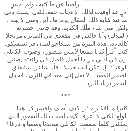
راضيا عن ما كتبت ولم أحس
أني قد أوفيت لذلك الإعجاب حقه. لكني أيقنت بأني
سأعيد كتابة ذلك المقال يوما ما.. أين ومتى لا يهم ،
ولكن متى شاء مَلَك الكتابة. وقد جائني حضرته
(الملاك) وأنا جالس في مقعدي في الطائرة مرتحلا
كالعادة.. هذه المرة من شيكاجو لسان فرانسسكو..
كنت أقرأ كتابا ممتعا لأنيس منصور ، وصوت الكابلي
يرن في أذني مرددا أجمل فاصل في رائعته (ضنين
الوعد): "إن تكن أنت جميلا ، فأنا شاعر يستنطق
الصخر العصيا... لا تقل إني بعيد في الثرى ، فخيال
الشعر يرتاد الثريا".
***
كثيرا ما أفكـر حائرا كيف أصف وأفسر كل هذا
الولع. لكنى لا أعرف كيف أصف ذلك الشعور الذي
يملكني كلما سمعت الكابلي متحدثا ومغنيا وعازفا؟