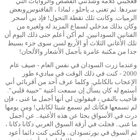
فعجبني كلامه وشدتني القصص والروايات التي
سردها. ثم تغنى بـ ياحلو ، لماذا ، الفافنوس وبعض
الرميات. وكانت تلك نقطة التحول! فإذ بي أُسحر
وكان بذلك مدخلي لسماع المزيد له ولغيره من
الفنانين السودانيين. لم أكن أعلم حتى ذلك اليوم أن
تلك الأغاني الثلاث أو الأربع لسن سوى جزء بسيط
جدا من مكتبة عامرة بأجمل الأشعار والألحان!
وعندما زرت السودان في نفس العام - صيف عام
2000 - كنت في ذلك الوقت في مباديء طور
الإعجاب بالكابلي. وكلما عرف أحد من أقربائي أني
أستمع له كان يسأل إن سمعت أغنية "حبيبة قلبي".
فأجيب بالنفي ، فيقولون لي أنها أجمل ما غنى ، فإن
لم تسمعها فكأنك لم تسمع شيئا لكابلي! ومن يومها
درت في الأسواق بحثا عن هذه الأغنية.. عن أجمل
ما غنى.. فجلت في أزقة السوق العربي دكانا دكانا ،
ثم السوق في بورتسودان.. ولكني كنت دائما أعود