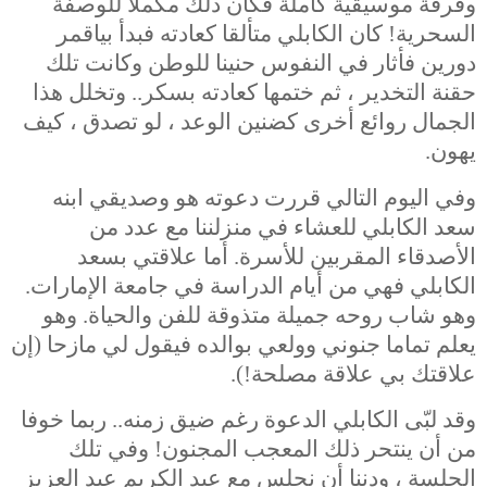
وفرقة موسيقية كاملة فكان ذلك مكملا للوصفة
السحرية! كان الكابلي متألقا كعادته فبدأ بياقمر
دورين فأثار في النفوس حنينا للوطن وكانت تلك
حقنة التخدير ، ثم ختمها كعادته بسكر.. وتخلل هذا
الجمال روائع أخرى كضنين الوعد ، لو تصدق ، كيف
يهون.
وفي اليوم التالي قررت دعوته هو وصديقي ابنه
سعد الكابلي للعشاء في منزلننا مع عدد من
الأصدقاء المقربين للأسرة. أما علاقتي بسعد
الكابلي فهي من أيام الدراسة في جامعة الإمارات.
وهو شاب روحه جميلة متذوقة للفن والحياة. وهو
يعلم تماما جنوني وولعي بوالده فيقول لي مازحا (إن
علاقتك بي علاقة مصلحة!).
وقد لبّى الكابلي الدعوة رغم ضيق زمنه.. ربما خوفا
من أن ينتحر ذلك المعجب المجنون! وفي تلك
الجلسة ، ودننا أن نجلس مع عبد الكريم عبد العزيز