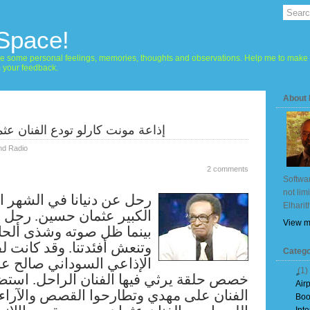
 Space!
hare some personal feelings, memories, thoughts and observations. Help me to make 
m your feedback.
About
إذاعة مونت كارلو تودع الفنان عث
nd Radio
2 comments
Softwar
not lim
رحل عن دنيانا في الشهر ا
Elharit
الكبير عثمان حسين. رحل ،
View m
بينما ظل صوته وشذى ألحان
وتنعش أفئدتنا. وقد كانت ل
Catego
الإذاعي السوداني صالح ع
(1)
خصص حلقة يرثي فيها الفنان الراحل. است
Air
الفنان على مهدي وتطارحوا القصص والآراء
Boo