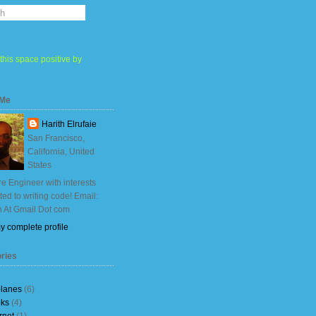
this space positive by
 Me
Harith Elrufaie
San Francisco,
California, United
States
e Engineer with interests
ited to writing code! Email:
h At Gmail Dot com
y complete profile
ries
planes
(6)
ks
(4)