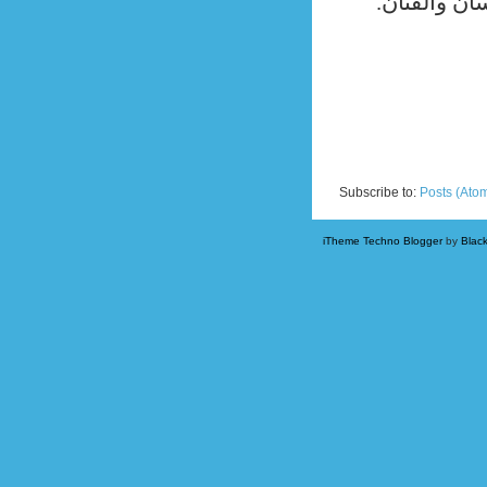
نسان والفنان
Newer Posts
Subscribe to:
Posts (Ato
iTheme Techno Blogger
by
Blac