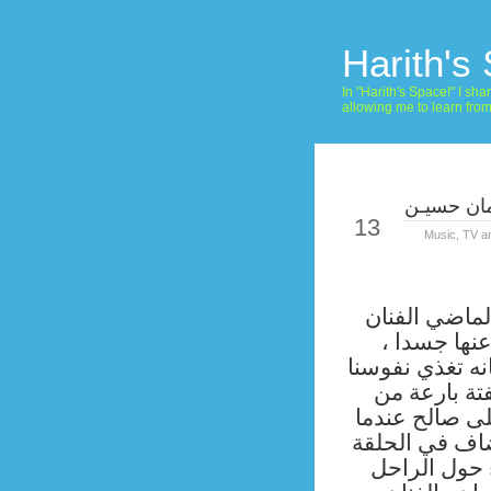
Harith's
In "Harith's Space!" I s
allowing me to learn fro
مان حسيـن
Jul
13
Music
,
TV a
لماضي الفنان
 عنها جسدا
ه تغذي نفوسنا
فتة بارعة من
لى صالح عندما
ضاف في الحلقة
 حول الراحل