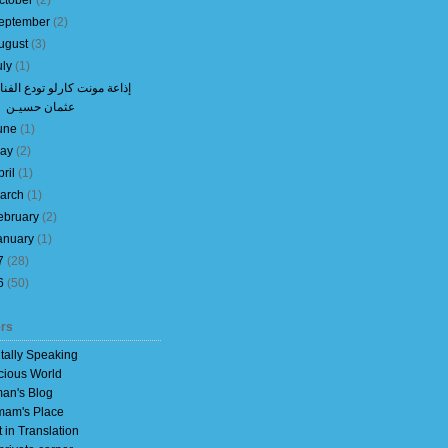
ctober
(
2
)
eptember
(
2
)
ugust
(
3
)
uly
(
1
)
إذاعة مونت كارلو تودع الفنا
عثمان حسيـن
une
(
1
)
ay
(
2
)
pril
(
1
)
arch
(
1
)
ebruary
(
2
)
anuary
(
1
)
7
(
28
)
6
(
50
)
rs
itally Speaking
cious World
an's Blog
am's Place
t in Translation