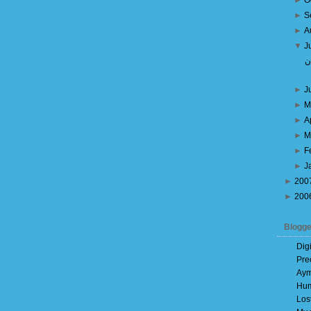
►
O
►
S
►
A
▼
J
ن
►
J
►
M
►
A
►
M
►
F
►
J
►
200
►
200
Blogge
Dig
Pre
Aym
Hum
Los