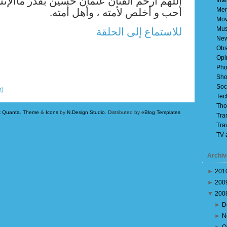
اللهم ارحم الفنان عثمان حسين بقدر ما
الإ.
Inte
Mem
أحب و أخلص لأمته ، وأهل أمته.
Mov
Mus
للاستماع إلى الحلقة
Ne
Obs
Opi
Pho
Sho
Older Posts
Soc
m)
Tec
Tho
k Quanta
.
Theme
&
Icons
by
N.Design Studio
. Distributed by e
Blog Templates
Tra
Tra
TV 
Archiv
►
201
►
200
▼
200
►
D
►
N