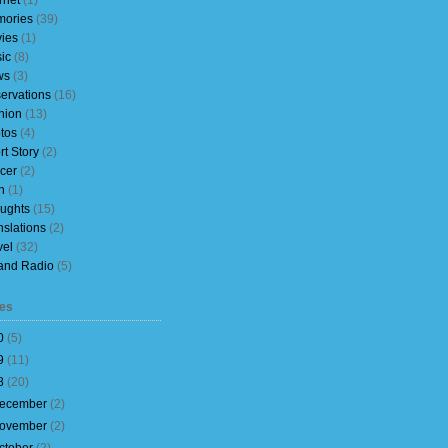
rnet
(1)
ories
(39)
ies
(1)
ic
(8)
ws
(3)
ervations
(16)
nion
(13)
tos
(4)
rt Story
(2)
cer
(2)
h
(1)
ughts
(15)
nslations
(2)
vel
(32)
and Radio
(5)
es
0
(
5
)
9
(
11
)
8
(
20
)
ecember
(
2
)
ovember
(
2
)