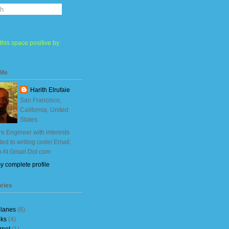
this space positive by
 Me
Harith Elrufaie
San Francisco,
California, United
States
e Engineer with interests
ited to writing code! Email:
h At Gmail Dot com
y complete profile
ries
planes
(6)
ks
(4)