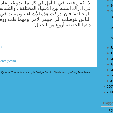
►
O
لا يكمن فقط في التأمل في كل ما يبدو غير عادي
►
S
في إدراك الشبه بين الأشياء المختلفة ، والتشابه 
▼
A
المختلفة! فإن أدركت هذه الأشياء ، وتمعنت 
ي
الناس لتوصلت إلى جوهر الأمر. ومهما قلت 
دائما الحقيقة أروع من الخيال!
ن
ن
nt
►
J
►
J
Older Post
►
M
ents (Atom)
►
A
►
M
k Quanta
.
Theme
&
Icons
by
N.Design Studio
. Distributed by e
Blog Templates
►
F
►
J
►
200
►
200
Blogge
Dig