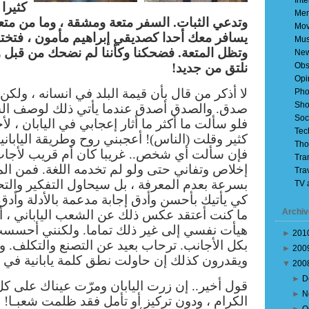
Inte
كثيرا
Mem
وتدعي الثبات. السفر متعة ومشقة ، وما من متع
Mov
يسافر معك أحدا كصديقي إبراهيم مأمون ، فتخ
Mus
وتظل المتعة. فضحكنا وكأننا لم نضحك من قبل وتو
Ne
Obs
نلتق من جديد!
Opi
لا أذكر من قال بأن قيمة البلد في انسانه ، ولكن
Pho
Sho
صدق. والصدق أصدق عندما يأتي ذلك لوصف الشع
Soc
فلو سألت ما أكثر ما أثار إعجابي في اليابان ، ل
Tec
كثير وقلت (الناس)! أعجبني روح وطريقة الياباني
Tho
فإن سألت أي شخص.. غريبا كان أم قريب لأجا
Tra
إخلاص وتفاني حتى ولو لم تخدمه اللغة. فمن ال
Tra
بسرعة بعدم المعرفة ، بل سيحاول التفكير والتح
TV 
كي يأتيك بأحسن وأدق إجابة مدعمة بالأدلة وأدق 
Archiv
ما كنت أعتقد عكس ذلك عن الشعب الياباني ، أو
هيأت نفسي إلى غير ذلك تماما. ولكنني أحسست
►
201
بكل الأجانب. ترحاب بعيد عن التصنع والتكلف. 
►
200
ويقدرون كذلك إن حاولت نطق كلمة يابانية في ا
▼
200
►
D
قول أخير.. إن زرت اليابان ومرّت عيناك على كل
►
N
الكرام ، ودون تركيز أو تأمل فقد ظلمت شعبـا! ف