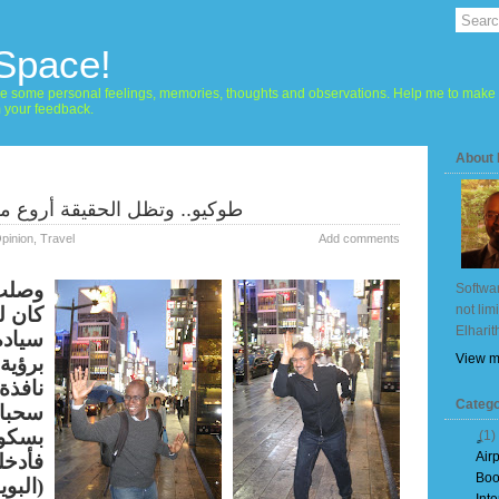
 Space!
hare some personal feelings, memories, thoughts and observations. Help me to make 
m your feedback.
About
طوكيو.. وتظل الحقيقة أروع من 
pinion
,
Travel
Add comments
وصلت
Softwar
not lim
كان ل
Elharit
سيادة 
View m
برؤية
نافذة
Catego
سحبا 
بسكون
(1)
Air
فأدخ
Boo