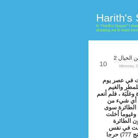
Harith's
In "Harith's Space!" I s
allowing me to learn fro
الخيال 2
Aug
10
Memories
,
O
 في عصر يوم
لمطر والغيم
وغلَبَة ، فلم أنعم
 أي شيء من
 الطائرة سوى
وغيوما أخلت
 الطائرة
لت في نفس
(البوينج 777) حرجا