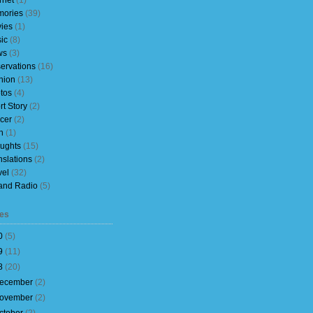
rnet
(1)
ories
(39)
ies
(1)
ic
(8)
ws
(3)
ervations
(16)
nion
(13)
tos
(4)
rt Story
(2)
cer
(2)
h
(1)
ughts
(15)
nslations
(2)
vel
(32)
and Radio
(5)
es
0
(
5
)
9
(
11
)
8
(
20
)
ecember
(
2
)
ovember
(
2
)