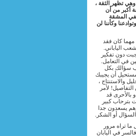
 وهي تظهر الثقة ،
ة أكبر من أن
تفي المشقة
ادعنا وكأننا لن
 مهما كان فقد
ب الياباني.
أجبت دون تفكير
ين في التعامل.
ب سؤالك بكل
مستحيل أن يجيبك
ليل والاستنتاج
،
التفاصيل! لأمر
 بالأحرى قد
 بترحاب كبير
وهم يسعدون جدا
لسؤال أو الشكر.
 ما تراه مرور
السر في اليابان