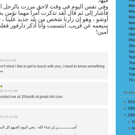
فيها.
Inte
في وقت لاحق مررت بالرجل الياباني من جديد ،
Mem
Mov
قال لقد تذكرت أمرا مهما نؤمن به هنا في منتجع
Mus
 إن زارنا شخص من بلد جديد علينا ، فإن السلام
Ne
. ابتسمت وأنا أذكر دارفور فقلت له آمين آمين
Obs
آمين!
Opi
Pho
Sho
Soc
Tec
08 9:24 PM
Tho
on't mind i like to get in touch with you ,i need to know something
Tra
وشو
Tra
TV 
ie
08 11:52 PM
Archiv
ontact me at: Elharith at gmail dot com
►
201
►
200
▼
200
08 10:14 AM
►
D
 إن شاء الله ، يجي اليوم الفيهو كل السودان في سلاااام
▼
N