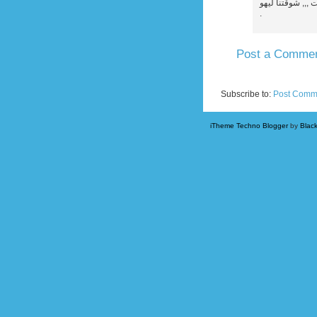
المنجع شكلو كان
.
Post a Comme
Newer Post
Subscribe to:
Post Comm
iTheme Techno Blogger
by
Blac