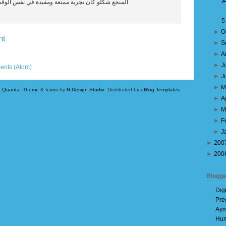
ف
 تجربة ممتعة ومفيدة في نفس الوقت ,,, شوقتنا ليهو
►
O
nt
►
S
►
A
Older Post
►
J
ents (Atom)
►
J
►
M
k Quanta
.
Theme
&
Icons
by
N.Design Studio
. Distributed by e
Blog Templates
►
A
►
M
►
F
►
J
►
200
►
200
Blogge
Dig
Pre
Aym
Hum