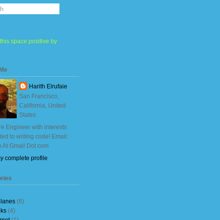
this space positive by
 Me
Harith Elrufaie
San Francisco,
California, United
States
e Engineer with interests
ited to writing code! Email:
h At Gmail Dot com
y complete profile
ries
planes
(6)
ks
(4)