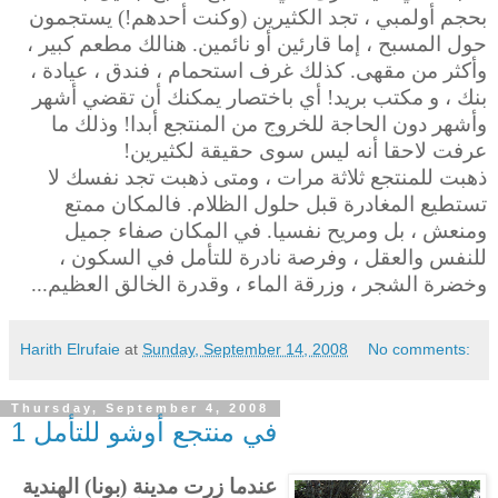
بحجم أولمبي ، تجد الكثيرين (وكنت أحدهم!) يستجمون
حول المسبح ، إما قارئين أو نائمين. هنالك مطعم كبير ،
وأكثر من مقهى. كذلك غرف استحمام ، فندق ، عيادة ،
بنك ، و مكتب بريد! أي باختصار يمكنك أن تقضي أشهر
وأشهر دون الحاجة للخروج من المنتجع أبدا! وذلك ما
عرفت لاحقا أنه ليس سوى حقيقة لكثيرين!
ذهبت للمنتجع ثلاثة مرات ، ومتى ذهبت تجد نفسك لا
تستطيع المغادرة قبل حلول الظلام. فالمكان ممتع
ومنعش ، بل ومريح نفسيا. في المكان صفاء جميل
للنفس والعقل ، وفرصة نادرة للتأمل في السكون ،
وخضرة الشجر ، وزرقة الماء ، وقدرة الخالق العظيم...
Harith Elrufaie
at
Sunday, September 14, 2008
No comments:
Thursday, September 4, 2008
في منتجع أوشو للتأمل 1
عندما زرت مدينة (بونا) الهندية