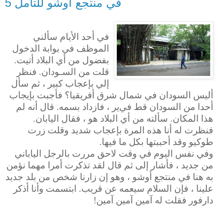
في منتجع أوشو للتأمل 5
في أحد الأيام سألني
الموظف في بوابة الدخول
بفضول من أي البلاد أتيت.
قلت من السـودان. فنظر
إلي بإعجاب كبير ، ثم سأل
أليس السودان في شمال شرق أفريقيا؟ فأجبت بإيجاب
أحدا من السودان قط في
ير
، فازداد بسمه. قال أنه لم
هذا المكان. سألته من أي البلاد هو ، فقال اليابان.
فنظرت له أنا هذه المرة بإعجاب شديد وقلت زرت
طوكيو وقد أحببتها بكل ما فيها.
وفي نفس اليوم في وقت لاحق مررت بالرجل الياباني
من جديد ، فأشار إلى ثم قال لقد تذكرت أمرا مهما نؤمن
به هنا في منتجع أوشو ، وهو إن زارنا شخص من بلد جديد
علينا ، فإن السلام سيعمه عن قريب. ابتسمت وأنا أذكر
دارفور فقلت له آمين آمين آمين!