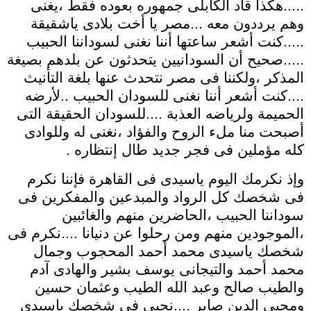
.....هكذا قاد الكابلى جمهوره بعوده فقط ،يغنى
وهم يرددون معه ...مصر يا أخت بلادى ياشقيقة
.....كنت أشعر ساعتها أننا نغنى لسوداننا الحبيب
.....صحيح أن السودانيين يتحدثون عن بلدهم بصيغة
المذكر ،ولكننا فى مصر نتحدث عنها بلغة التأنيث
....كنت أشعر أننا نغنى للسودان الحبيب ..لأرضه
الحميمة ولرياضه العذبة ....للسودان الحقيقة التى
أصبحت منا ملء الروح والفؤاد ،نغنى له وللوادى
كله مؤملين فى فجر جديد طال إنتظاره .
وإذ نكرمك اليوم ياسيدى فى القاهرة فإننا نكرم
فى شخصك كل الرواد والمبدعين والمفكرين فى
سوداننا الحبيب ،الحاضرين منهم والغائبين
،الموجودين منهم ومن رحلوا عن دنيانا ....نكرم فى
شخصك ياسيدى محمد أحمد المحجوب وجمال
محمد أحمد والتيجانى يوسف بشير والهادى آدم
والطيب صالح وعبد الله الطيب وعثمان حسين
ومحيى الدين صابر ....نحيى فى شخصك ياسيدى