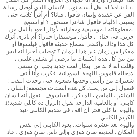
لقبا شاملا له. هل ألبسه ثوب الانسان االذي أوصل رسالة
الفن عن عقيدة وإيمان فأقول فنانا؟ أم أقرأ كلامه حتى
يصيني الإلهام فأقول شاعرا مسحورا؟ أو استمع
لمقطوعاته الموسيقية ومغازلته لأوتار العود بأنامل من
حرير.. في حنان ، فأقول موسيقارا جبارا؟ أم ياترى أترك
كل هذا وذاك وأكتفي بسماع حديثه فأقول فيلسوفا أو
مفكرا من زمان غير هذا الزمان ؟ توصلت أخيرا أنه ليس
من بين كل هذه الكلمات ما يرضي أو يشفي غليلي ،
وقلت أنه لا بد من ابتكار لقب جديد يجب أن نسعى
لإدخاله قاموس اللهجة السودانية. فكرت وأنا أنتف
شعيرات من رأسي وجدتها بصعوبة حتى وجدت اللقب !
فنقول إلى من يملك كل هذه الصفات مجتمعة: الفنان ،
الشاعر ، الملحن ، المفكر ، الفيلسوف ، نقول أنه انسان
كابلي! أو بالعامية الدارجة نقول (الزول ده كابلي شديد!).
واليوم أنا كلي فخر أن أقف في تقديم الكابلي عبد
الكريم الكابلي.
واليوم بعد عشرة سنوات.. يعود الكابلي إلى نفس
المكان.. لمدينة سان هوزي وإلى ناس سان هوزي . عاد