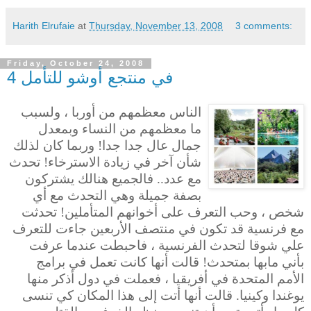
Harith Elrufaie
at
Thursday, November 13, 2008
3 comments:
Friday, October 24, 2008
في منتجع أوشو للتأمل 4
الناس معظمهم من أوربا ، ولسبب
ما معظمهم من النساء وبمعدل
جمال عال جدا جدا! وربما كان لذلك
شأن آخر
في زيادة الاسترخاء! تحدث
مع عدد.. فالجميع هنالك يشتركون
بصفة جميلة وهي التحدث مع أي
شخص ، وحب التعرف على أخوانهم المتأملين! تحدثت
مع فرنسية قد تكون في منتصف الأربعين جاءت للتعرف
علي شوقا لتحدث الفرنسية ، فاحبطت عندما عرفت
بأني مابها بمتحدث! قالت أنها كانت تعمل في برامج
الأمم المتحدة في أفريقيا ، فعملت في دول أذكر منها
يوغندا وكينيا. قالت أنها أتت إلى هذا المكان كي تنسى