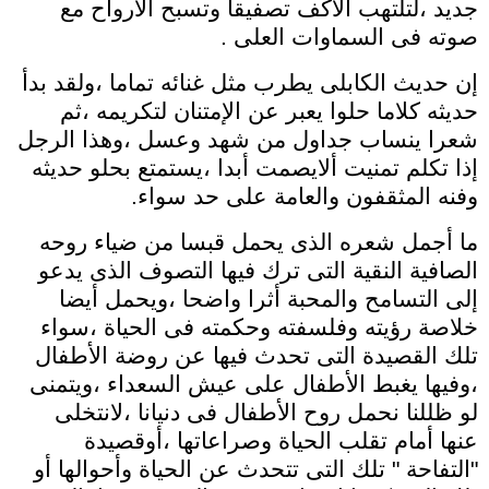
جديد ،لتلتهب الأكف تصفيقا وتسبح الأرواح مع
صوته فى السماوات العلى .
إن حديث الكابلى يطرب مثل غنائه تماما ،ولقد بدأ
حديثه كلاما حلوا يعبر عن الإمتنان لتكريمه ،ثم
شعرا ينساب جداول من شهد وعسل ،وهذا الرجل
إذا تكلم تمنيت ألايصمت أبدا ،يستمتع بحلو حديثه
وفنه المثقفون والعامة على حد سواء.
ما أجمل شعره الذى يحمل قبسا من ضياء روحه
الصافية النقية التى ترك فيها التصوف الذى يدعو
إلى التسامح والمحبة أثرا واضحا ،ويحمل أيضا
خلاصة رؤيته وفلسفته وحكمته فى الحياة ،سواء
تلك القصيدة التى تحدث فيها عن روضة الأطفال
،وفيها يغبط الأطفال على عيش السعداء ،ويتمنى
لو ظللنا نحمل روح الأطفال فى دنيانا ،لانتخلى
عنها أمام تقلب الحياة وصراعاتها ،أوقصيدة
"التفاحة " تلك التى تتحدث عن الحياة وأحوالها أو