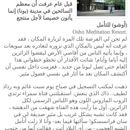
قبل عام عرفت أن معظم
السائحين في مدينة (بونا) إنما
يأتون خصيصا لأجل منتجع
(أوشو) للتأمل
Osho Meditation Resort.
لم تحن لي الفرصة تلك المرة لزيارة المكان ، فقد
عرفت أنه ليس بالمكان الذي تزوره لتغادره بعد سويعات
، وإنما يأتيه الناس من أقاصي الأرض ليقضوا الزائرين
إليه أياما وأيام! شائت الأقدار أن تخطو خطواتي هذا
العام حتى تصل لبونا من جديد ، فعزمت داخل نفسي أن
أكتشف المكان بعد ما أثار في نفسي فضول مثير.
ذهبت لمكتب التسجيل في صباح يوم سبت غائم وبه رذاذ
لطيف.. ذاك الذي ينعش. استقبلتني فتاة سمراء ترتدي
الروب الماروني اللون وهو اللباس الرسمي لكل
الزائرين. أول ما رأيت هذه الفتاة شهقت من الدهشة ،
فقد كانت تشبه بشكل غريب بل مثير صديقة لي في
سان فرانسسكو! سألتها فيما بعد- وأنا لا زلت أتأمل
الشبه العجيب - من أي البلاد أتت ، فقالت أنها من جنوب