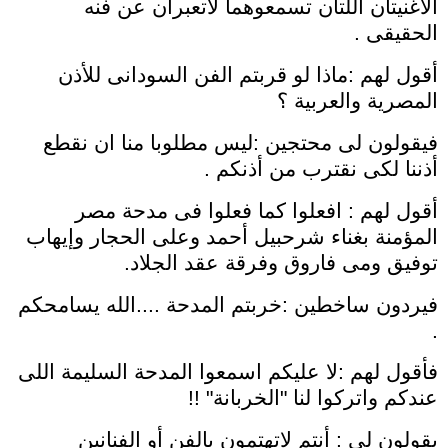
الأغنيتان اللتان تسمعوهما لاتعبران عن فنه
الحقيقى .
أقول لهم :ماذا لو قربتم الفن السودانى للأذن
المصرية والعربية ؟
فيقولون لى محتجين :ليس مطلوبا منا ان نقطع
أذننا لكى نقترب من أذنكم .
أقول لهم : افعلوا كما فعلوا فى مدحة مصر
المؤمنة بغناء شرحبيل أحمد وعلى الحجار وإيهاب
توفيق ومى فاروق وفرقة عقد الجلاد.
فيردون ساخطين :خربتم المدحة ....الله يسامحكم
.
فأقول لهم :لا عليكم اسمعوا المدحة السليمة اللى
عندكم واتركوا لنا "الخربانة" !!
يقولون لى : أنتم لاتهتمون بالفن أو الفنانين