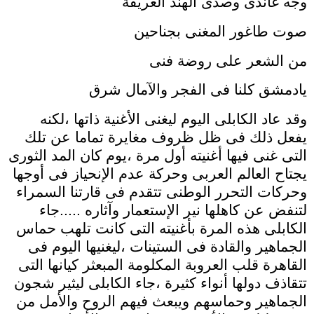
وجه غاندى وصدى الهند العريقة
صوت طاغور المغنى بجناحين
من الشعر على روضة فنى
يادمشق كلنا فى الفجر والآمال شرق
وقد عاد الكابلى اليوم ليغنى الأغنية ذاتها ،لكنه
يفعل ذلك فى ظل ظروف مغايرة تماما عن تلك
التى غنى فيها أغنيته أول مرة ،يوم كان المد الثورى
يجتاح العالم العربى وحركة عدم الإنحياز فى أوجها
وحركات التحرر الوطنى تتقدم فى قارتنا السمراء
لتنفض عن كاهلها نير الإستعمار وآثاره .....جاء
الكابلى هذه المرة بأغنيته التى كانت تلهب حماس
الجماهير والقادة فى الستينات ،ليغنيها اليوم فى
القاهرة قلب العروبة المكلومة المبعثر كيانها التى
تتقاذف دولها أنواء كثيرة ،جاء الكابلى ليثير شجون
الجماهير وحماسهم ويبعث فيهم الروح والأمل من