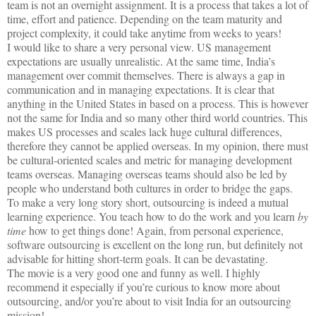
team is not an overnight assignment. It is a process that takes a lot of
time, effort and patience. Depending on the team maturity and
project complexity, it could take anytime from weeks to years!
I would like to share a very personal view. US management
expectations are usually unrealistic. At the same time,
India
’s
management over commit themselves. There is always a gap in
communication and in managing expectations. It is clear that
anything in the
United States
in based on a process. This is however
not the same for
India
and so many other third world countries. This
makes US processes and scales lack huge cultural differences,
therefore they cannot be applied overseas. In my opinion, there must
be cultural-oriented scales and metric for managing development
teams overseas. Managing overseas teams should also be led by
people who understand both cultures in order to bridge the gaps.
To make a very long story short, outsourcing is indeed a mutual
learning experience. You teach how to do the work and you learn
by
time
how to get things done!
Again, from personal experience,
software outsourcing is excellent on the long run, but definitely not
advisable for hitting short-term goals. It can be devastating.
The movie is a very good one and funny as well. I highly
recommend it especially if you’re curious to know more about
outsourcing, and/or you’re about to visit
India
for an outsourcing
mission!