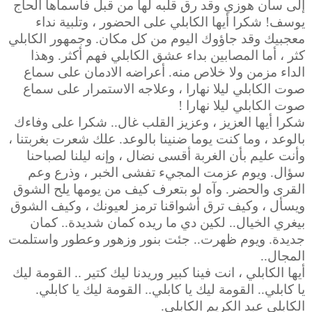
إلى سان هوزي وقد رق قلبه لها من قبل فأسماها الحاج
يوسف!
شكرا أيها الكابلي على الحضور ، وتلبية نداء
معجبيك وقد جاؤوك اليوم من كل مكان. وجمهور الكابلي
كثر ، أما المصابين بداء عشق الكابلي فهم أكثر. وهذا
الداء مزمن ولا خلاص منه. أعراضه الادمان على سماع
صوت الكابلي ليلا نهارا ، وعلاجه الاستمرار على سماع
صوت الكابلي ليلا نهارا !
شكرا أيها العزيز ، وعزيز القلب غال.. شكرا على وفاءك
بالوعد ، وما كنت يوما ضنينا بالوعد. علك شعرت بغربتنا ،
وأنت عليم بأن الغربة أقسى نضال ، وإنه ليلنا لصباحنا
سؤال. ويوم عزمت المجيء تفشى الخبر ، وذرع وعم
القرى والحضر. وآه لو بتعرف كيف من يومها يلح الشوق
ويسأل ، وكيف ترق أشواقنا ترمز لعيونك ، وكيف الشوق
بيغري الخيال..
لكين دي ما ريده كمان شديدة.. كمان
جديدة. ويوم ظهرت.. جئت بنور وزهور وعطور واستلمت
المجال..
أيها الكابلي ، انت فينا كبير وريدنا ليك كتير .. القومة ليك
يا كابلي.. القومة ليك يا كابلي.. القومة ليك يا كابلي.
الكابلي عبد الكريم الكابلي.