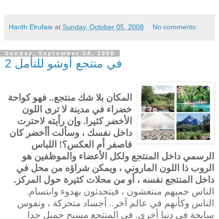
Harith Elrufaie
at
Sunday, October 05, 2008
No comments:
Sunday, September 14, 2008
في منتجع أوشو للتأمل 2
المكان بلا شك منتجع.. فهو كواحة
خضراء في مدينة لا ترى اللون
الأخضر كثيرا. وإن رأيته لاحترت
داخل نفسك ، وسألت أأخضر كان
فاصفر أم العكس؟! اللباس
الرسمي داخل المنتجع ولكل الأعضاء والموظفين هو
الروب ذا اللون الماروني ، ويمكن شراؤه من محل في
داخل المنتجع نفسه ، أو من محلات كثيرة حول المركز.
الناس جميهم منتعشون ، فيتحدثون بهدوء وابتسام.
الناس وكأنهم في عالم آخر.. أجساد متحركة ، ونفوس
سابحة في دنيا أخرى. في المنتجع مسبح جميل جدا