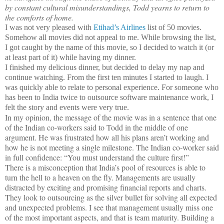
by constant cultural misunderstandings, Todd yearns to return to
the comforts of home.
I was not very pleased with
Etihad’s Airlines
list of 50 movies.
Somehow all movies did not appeal to me. While browsing the list,
I got caught by the name of this movie, so I decided to watch it (or
at least part of it) while having my dinner.
I finished my delicious dinner, but decided to delay my nap and
continue watching. From the first ten minutes I started to laugh. I
was quickly able to relate to personal experience. For someone who
has been to
India
twice to outsource software maintenance work, I
felt the story and events were very true.
In my opinion, the message of the movie was in a sentence that one
of the Indian co-workers said to Todd in the middle of one
argument. He was frustrated how all his plans aren’t working and
how he is not meeting a single milestone. The Indian co-worker said
in full confidence: “You must understand the culture first!”
There is a misconception that
India
’s pool of resources is able to
turn the hell to a heaven on the fly. Managements are usually
distracted by exciting and promising financial reports and charts.
They look to outsourcing as the silver bullet for solving all expected
and unexpected problems. I see that management usually miss one
of the most important aspects, and that is team maturity. Building a