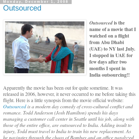
Monday, December 1, 2008
Outsourced
is the
Outsourced
name of a movie that I
watched on a flight
from Abu Dhabi
(UAE) to NY last July.
I stopped in UAE for
few days after two
months I spent in
India
outsourcing!!
Apparently the movie has been out for quite sometime. It was
released in 2006, however, it never occurred to me before taking this
flight. Here is a little synopsis from the movie official website:
Outsourced
is a modern day comedy of cross-cultural conflict and
romance. Todd Anderson (Josh Hamilton) spends his days
managing a customer call center in
Seattle
until his job, along with
those of the entire office, are outsourced to
India
. Adding insult to
injury, Todd must travel to
India
to train his new replacement. As
he navigates through the chaos of
Bombay
and an office paralyzed