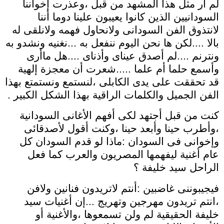
لم أر مثل هذا المشهد من قبل ،وعذرت إخواننا
السودانيين الذين كانوا يعيبون علينا دوما أننا
لانتذوق الفن السودانى ولانحاول فهمه ولانلقى له
بالا ....لكن ها نحن اليوم ننفعل به ...نغنيه ونشدو به
ونترنم ....لم أصدق عيناى وأذناى ....هل ماأرى
وأسمع حلما أم علما .....شعرت أن معجزة إلهية
قد تحققت على يدى الكابلى ،لنستمع ونستمتع بهذا
الفن الجميل والكلمات الراقية بهذا الشكل الكبير .
كنت من قبل أجتهد لكى أفهم الأغانى السودانية
،وأطرب حينا وأبعد حينا ،وكنت أقول لأصدقائى
وإخوانى فى السودان :ماذا لو قدم السودان كل
عام أغنية ليفهمها المصريون والعرب كما فعل
الراحل سيد خليفة ؟
فيجيبوننى غاضبين :أنتم لاتريدون فنانين ولافن
،انتم تريدون مهرجين وتهريج ...إن أغنيات سيد
خليفة الحقيقية لم ولن تسمعوها ،والأغنية أو