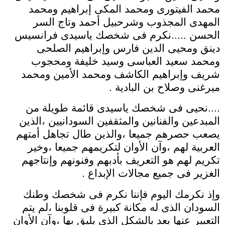
محمد الفيتورى ومحمد المكى إبراهيم ومحمد
المهدى المجذوب وشرحبيل أحمد وتاج السر
الحسن .....نكرم فى شخصك ياسيدى فرانسيس
دينق ومحيى الدين فارس وإبراهيم الصلحى
ومحمد سعيد العباسى وسيد خليفة ومحجوب
شريف وإبراهيم الكاشف ومحمد الأمين ومحمد
ميرغنى وصلاح بن البادية .
....نحيى فى شخصك ياسيدى قائمة طويلة من
المبدعين والفنانين والمثقفين السودانيين ،الذين
يصعب حصرهم جميعا ،والذين طال تجاهل أمتهم
العربية لهم ،وآن الأوان لتكريمهم جميعا ،وخير
تكريم لهم هو التعريف بأدبهم وفنونهم وإنتاجهم
الغزير فى جميع مجالات الإبداع .
وإذ نكرمك اليوم فإننا نكرم فى شخصك وطنك
السودان الذى له مكانة كبيرة فى قلوبنا ،لم يتم
التعبير عنها بعد بالشكل الذى يليق بها ،وآن الأوان