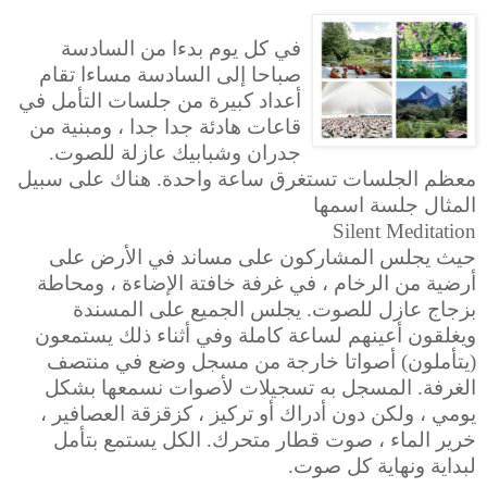
في كل يوم بدءا من السادسة
صباحا إلى السادسة مساءا تقام
أعداد كبيرة من جلسات التأمل في
قاعات هادئة جدا جدا ، ومبنية من
جدران وشبابيك عازلة للصوت.
معظم الجلسات تستغرق ساعة واحدة. هناك على سبيل
المثال جلسة اسمها
Silent Meditation
حيث يجلس المشاركون على مساند في الأرض على
أرضية من الرخام ، في غرفة خافتة الإضاءة ، ومحاطة
بزجاج عازل للصوت. يجلس الجميع على المسندة
ويغلقون أعينهم لساعة كاملة وفي أثناء ذلك يستمعون
(يتأملون) أصواتا خارجة من مسجل وضع في منتصف
الغرفة. المسجل به تسجيلات لأصوات نسمعها بشكل
يومي ، ولكن دون أدراك أو تركيز ، كزقزقة العصافير ،
خرير الماء ، صوت قطار متحرك. الكل يستمع بتأمل
لبداية ونهاية كل صوت.