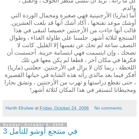
كل ما رأته.. تريد أن تنسى منظر الخوف ، والقتل ،
والدم.
أما (ماريا) الأرجنينية فهي صغيرة ومجمال الوردة التي
أوشك موعد تفتحها ، أكاد أشك أنها قد بلغت العشرين.
قالت أنها جاءت من الأرجنتين خصيصا لتبقى في هذا
المنتجع لثلاثة أشهر. جلسنا على طاولة الغذاء ، وطوال
النصف ساعة لم تحك عن نفسها إلا القليل. كانت لا
تضحك ، وإن ابتسمت فهي ابتسامة حزينة. أحسست أن
فكرها في مكان آخر ، قطعا لم يكن معها في تلك
اللحظة ، ربما كان لا يزال في الأرجنتين. جعلتني (ماريا)
أفكر فيما بعد مالذي رأته هذه الشابة في حياتها القصيرة
، حتى تقطع دراستها و تهرب من الأرجنتين ، وتشق بحارا
ومحيطاتا لتستقر في هذا المكان لثلاثة أشهر!
Harith Elrufaie
at
Friday, October 24, 2008
No comments:
Sunday, October 5, 2008
في منتجع أوشو للتأمل 3