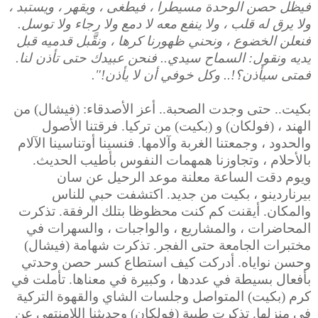
فيظل حصن الوحدة مسيطرا ، فيطغى ، ويقهر ، ويستبد ،
ولا يرق له قلب ، ولا ينفع معه لا دمع ولا رجاء ولا توسل.
فنعلن الخضوع ، ونحني ظهورنا كرها ، ونقَّبل قدميه قبل
يديه ونقول: السماح سيدي.. فنحن عبيدك حتى تأذن لنا.
فمتى سيأذن؟!.. وكل خوفي أن لا يأذن!".
بكيت.. حتى وجدت الصحبة.. أعز الأصدقاء: (فيشال) من
الهند ، (فولكان) و (بكيت) من تركيا. فرقتنا الأصول
والحدود ، وجمعتنا الغربة وآلامها. فنسينا أوتناسينا الآلام
بالأحلام ، وتجاوزنا همهمات النفوس بأطيب الحديث.
ويوم دقت الساعة معلنة موعد الرحيل عن سان
بيرناردينو ، بكيت من جديد. اكتشفت حبي للناس
والمكان. أيقنت كم كنت محظوظا بتلك الرفقة. تذكرت
المحاضرات ، والمشاريع ، والواجبات ، والسهرات في
مختبرات الجامعة حتى الفجر. تذكرت شهامة (فيشال)
وحسن نواياه. أدركت كيف استطاع كسر حصن وحدتي
بأفعال بسيطة في عددها ،
وكبيرة في معناها. تأملت في
كرم (بكيت) المتواصل وجلسات الشاي والقهوة التركية
في منزلها. تذكرت طيبة (فولكان) وحديثنا اللامنتهي عن