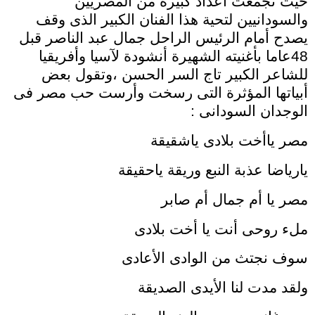
حيث تجمعت أعداد كبيرة من المصريين
والسودانيين لتحية هذا الفنان الكبير الذى وقف
يصدح أمام الرئيس الراحل جمال عبد الناصر قبل
48عاما بأغنيته الشهيرة أنشودة لآسيا وأفريقيا
للشاعر الكبير تاج السر الحسن ،وتقول بعض
أبياتها المؤثرة التى رسخت وأرست حب مصر فى
الوجدان السودانى :
مصر ياأخت بلادى ياشقيقة
يارياضا عذبة النبع وريقة ياحقيقة
مصر يا أم جمال أم صابر
ملء روحى أنت يا أخت بلادى
سوف نجتث من الوادى الأعادى
ولقد مدت لنا الأيدى الصديقة