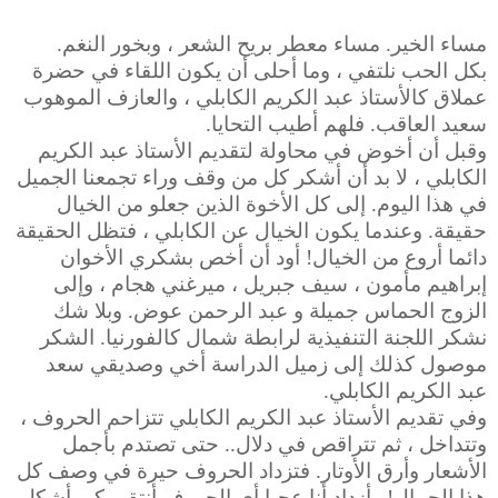
مساء الخير. مساء معطر بريح الشعر ، وبخور النغم.
بكل الحب نلتفي ، وما أحلى أن يكون اللقاء في حضرة
عملاق كالأستاذ عبد الكريم الكابلي ، والعازف الموهوب
سعيد العاقب. فلهم أطيب التحايا.
وقبل أن أخوض في محاولة لتقديم الأستاذ عبد الكريم
الكابلي ، لا بد أن أشكر كل من وقف وراء تجمعنا الجميل
في هذا اليوم. إلى كل الأخوة الذين جعلو من الخيال
حقيقة. وعندما يكون الخيال عن الكابلي ، فتظل الحقيقة
دائما أروع من الخيال! أود أن أخص بشكري الأخوان
إبراهيم مأمون ، سيف جبريل ، ميرغني هجام ، وإلى
الزوج الحماس جميلة و عبد الرحمن عوض. وبلا شك
نشكر اللجنة التنفيذية لرابطة شمال كالفورنيا. الشكر
موصول كذلك إلى زميل الدراسة أخي وصديقي سعد
عبد الكريم الكابلي.
وفي تقديم الأستاذ عبد الكريم الكابلي تتزاحم الحروف ،
وتتداخل ، ثم تتراقص في دلال.. حتى تصتدم بأجمل
الأشعار وأرق الأوتار. فتزداد الحروف حيرة في وصف كل
هذا الجمال! وأزداد أنا عجبا أي الحروف أنتقي كي أشكل