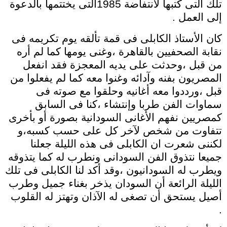
تلك التى كتبها لانتفاضة 1985التى يختتمها بالدعوة
إلى العمل .
كان الأستاذ الكابلى فى قمة تألقه يوم تكريمه فى
نقابة الصحفيين بالقاهرة ،وغنى يومها كما لم أره
من قبل ،وحدثت على يديه المعجزة فقد انفعل
المصريون بفنه وآدائه وغنوا معه كما لم يفعلوا من
قبل ،ورددوا معه أغانيه وحلقوا مع صوته فى
سماوات الفن طربا وإنتشاء ،كنا فى السابق
كمصريين نفهم الأغانى السودانية بصورة أو بأخرى
تتفاوت من شخص لآخر كل على حسب كسبه،و
لكننى شعرت ان الكابلى فى هذه الليلة جعلنا
جميعا نتذوق الفن السودانى ونطرب له كما يتذوقه
ويطرب له السودانيون ،وقد أكد لنا الكابلى فى تلك
الليلة الرائعة أن السودان يذخر بغناء جميل وطرب
أصيل يستحق أن تصغى له الآذان وتهتز له القلوب
.