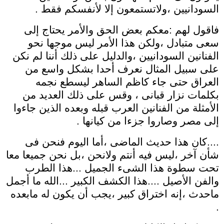
السودانيين ،ولاتستمعون إلا لأنفسكم فقط .
فاقول لهم :معكم بعض الحق والأمر يحتاج إلى
سعى متبادل ،ولكن هذا الأمر ليس موجها نحو
الفنانين السودانيين ،والدليل على ذلك أننا لم نكن
على سبيل المثال نعرف أحدا بشكل واسع من
العراق حتى جاء كاظم الساهر ليسطع نجمه
بكلمات نزار قبانى ، وقس على ذلك العديد من
الأمثلة من الفنانين العرب قبله وبعده الذين جاءوا
إلى مصر وصاروا جزءا من كيانها .
....كان هذا حديث الماضى ،أما اليوم فنحن فى
شأن آخر ،ليس فيه أنتم ولانحن ،بل نحن جميعا معا
تحت سطوة هذا الشىء الجميل ...هذا الطرب
والفن الأصيل ....هذا الكشف الكبير ...الله ما أجمل
ماحدث ،إنه اختراق كبير ،يجب أن يكون له مابعده
.