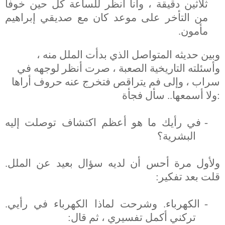
ثلاثين دقيقة ، وأنا أنظر للساعة كل حين خوفا
من التأخر على موعد كان مع صديقي إبراهيم
مأمون.
وبين حديثه المتواصل الذي بدأت الملل منه ،
وأسئلته التاريخية الصعبة ، صرت أنظر لوجهه في
سراب ، وإلى فم يتراقص فتخرج عنه حروف أراها
ولا أسمعها.. سأل فجأة:
-
في رأيك ما هو أعظم اكتشاف توصلت إليه
البشرية؟
ولأول مرة أحس أن لديه سؤال بعيد عن الملل.
قلت بعد تفكير:
-
الكهرباء. وشرحت لماذا الكهرباء في رأيي.
تركني أكمل تفسيري ، ثم قال: