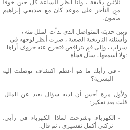
ثلاثين دقيقة ، وأنا أنظر للساعة كل حين خوفا
من التأخر على موعد كان مع صديقي إبراهيم
مأمون.
وبين حديثه المتواصل الذي بدأت الملل منه ،
وأسئلته التاريخية الصعبة ، صرت أنظر لوجهه في
سراب ، وإلى فم يتراقص فتخرج عنه حروف أراها
ولا أسمعها.. سأل فجأة:
-
في رأيك ما هو أعظم اكتشاف توصلت إليه
البشرية؟
ولأول مرة أحس أن لديه سؤال بعيد عن الملل.
قلت بعد تفكير:
-
الكهرباء. وشرحت لماذا الكهرباء في رأيي.
تركني أكمل تفسيري ، ثم قال: