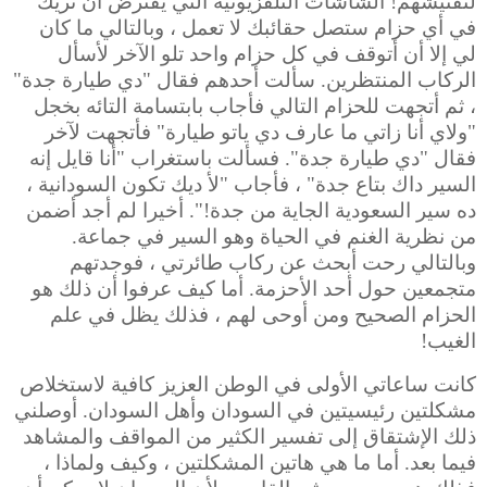
لتفتيشهم! الشاشات التلفزيونية التي يفترض أن تريك
في أي حزام ستصل حقائبك لا تعمل ، وبالتالي ما كان
لي إلا أن أتوقف في كل حزام واحد تلو الآخر لأسأل
الركاب المنتظرين. سألت أحدهم فقال "دي طيارة جدة"
، ثم أتجهت للحزام التالي فأجاب بابتسامة التائه بخجل
"ولاي أنا زاتي ما عارف دي ياتو طيارة" فأتجهت لآخر
فقال "دي طيارة جدة". فسألت باستغراب "أنا قايل إنه
السير داك بتاع جدة" ، فأجاب "لأ ديك تكون السودانية ،
ده سير السعودية الجاية من جدة!". أخيرا لم أجد أضمن
من نظرية الغنم في الحياة وهو السير في جماعة.
وبالتالي رحت أبحث عن ركاب طائرتي ، فوجدتهم
متجمعين حول أحد الأحزمة. أما كيف عرفوا أن ذلك هو
الحزام الصحيح ومن أوحى لهم ، فذلك يظل في علم
الغيب!
كانت ساعاتي الأولى في الوطن العزيز كافية لاستخلاص
مشكلتين رئيسيتين في السودان وأهل السودان. أوصلني
ذلك الإشتقاق إلى تفسير الكثير من المواقف والمشاهد
فيما بعد. أما ما هي هاتين المشكلتين ، وكيف ولماذا ،