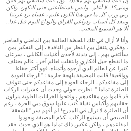
إن كنت سألتقي بهم مجددا.. وإن كنت سألتقي بهم فأين
ومتى؟!.. لا أعلم.. وليس باستطاعتي حتى التكهن. ولكن
ربي ورب كل ما في هذا الكون عليم ، عساه يرد غربتنا
ويبعد كل أسباب ودواعي الفراق والوداع اليوم قبل غدا..
ألا هو السميع المجيب.
وأنا لا أزال في تلك اللحظة الحالمة بين الماضي والحاضر
، وفكري يتنقل بين النظر من النافذة ، إلى التفكير بمن
سألتقي بهم ، إلى دندنة لأحدى أغنيات الكابلي ، سرعان
ما انقطع حبل أفكاري وانتقلت لعالم آخر.. عالم يختلف
كثيرا عن العالم الذي أرجوه وأتمناه. فهو أكثر جفاءا
وواقعية! قالت المضيفة بلهجة حازمة : "الرجاء العودة
إلى مقاعدكم.. الرجاء العودة إلى مقاعدكم حتى تتوقف
الطائرة تماما ". نظرت حولي وجدت أن عشرات الركاب
قد قاموا من مقاعدهم ، وفتحوا الخزانات العلوية ينزلون
حقائبهم وأكياس ثقيلة كُتب عليها سوق دبي الحرة ، رغم
أن الطائرة لا تزال في المدرج! لم أفهم سر "الشفقة"..
الطبيعي أن يستمع الركاب لكلام المضيفة ويعودوا
لمقاعدهم ، ولكن عكس ذلك تماما هو الذي حدث. فقد