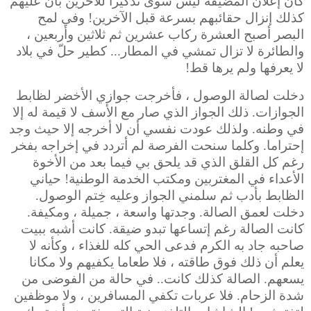
كان إعلان المضيفة ليس سوى تذكيرا للآخرين بأن عليهم
كذلك إنزال حقائبهم بسرعة قبل الآخرين! وفي لمح
البصر أصبح العشرة ركاب عشرين ثم ثلاثين وأربعين ،
والطائرة لا تزال تمشي في المطار... كطير حلّ في بلاد
لا يعرفها ولم يرها قط!
دخلت لصالة الوصول ، فأخرجت جوازي الأخضر لظابط
الجوازات. ذلك الجواز الذي صار مع الأسف لا قيمة له إلا
في وطنه. ولذلك عودت نفسي أن لا أخرجه إلا حيث وجد
إحتراما. وكلما سنحت الفرصة لم أتردد في إخراجه بفخر
رغم كل القلق الذي قد يلحق بي فيما بعد من الأخوة
الأعداء في المغتربين ومكتب الخدمة الوطنية! حياني
الظابط بأدب ثم سلمني الجواز وعليه خِتم الوصول.
دخلت لعمق الصالة. وجدتها واسعة ، جميلة ، ومكيفة.
كانت الصالة رغم إتساعها تبدو ضيقة. كانت أشبه ببيت
صاحبه جاد به الكرم فدعى الحي كله للغذاء ، وكأنه لا
يعلم أن ذلك فوق طاقته ، فلا طعاما يكفيهم ولا مكانا
يسعهم. الصالة كذلك كانت.. في حالة من الفوضى من
شدة الزحام. فلا عربات تكفي المسافرين ، ولا موظفين