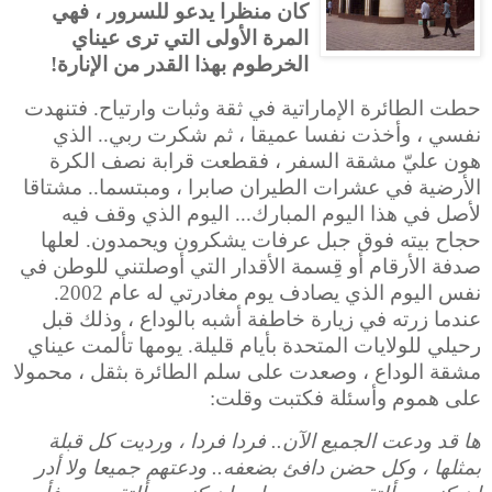
كان منظرا يدعو للسرور ، فهي
المرة الأولى التي ترى عيناي
الخرطوم بهذا القدر من الإنارة!
حطت الطائرة الإماراتية في ثقة وثبات وارتياح. فتنهدت
نفسي ، وأخذت نفسا عميقا ، ثم شكرت ربي.. الذي
هون عليّ مشقة السفر ، فقطعت قرابة نصف الكرة
الأرضية في عشرات الطيران صابرا ، ومبتسما.. مشتاقا
لأصل في هذا اليوم المبارك... اليوم الذي وقف فيه
حجاح بيته فوق جبل عرفات يشكرون ويحمدون. لعلها
صدفة الأرقام أو قِسمة الأقدار التي أوصلتني للوطن في
نفس اليوم الذي يصادف يوم مغادرتي له عام 2002.
عندما زرته في زيارة خاطفة أشبه بالوداع ، وذلك قبل
رحيلي للولايات المتحدة بأيام قليلة. يومها تألمت عيناي
مشقة الوداع ، وصعدت على سلم الطائرة بثقل ، محمولا
على هموم وأسئلة فكتبت وقلت:
ها قد ودعت الجميع الآن.. فردا فردا ، ورديت كل قبلة
بمثلها ، وكل حضن دافئ بضعفه.. ودعتهم جميعا ولا أدر