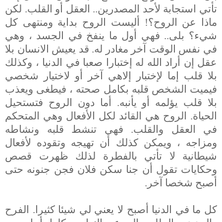
تأتي استجابة لأحد المصدرين.. العقل أو القلب. لكن
ماذا عن الروح؟! أليست الروح بداية ومنتهى كل
شيء؟ بلى.. فهي أول ما ينفخ في الجسد ، وهي
في نفس الوقت آخر مغادر له. قد يعيش الانسان بلا
عقل
إن أراد الله له إختبارا صعبا في الدنيا ، وكذلك
بلا قلب إما لإختبار إلاهي آخر أو لاختيار شخصي
فيميت الشخص قلبه بكامل صحته ، فيطغى ويعذب
بلا قلب يؤلمه أو يأنبه. أما دون الروح فتستحيل
الحياة. الروح هي القائد لكل الأفعال وهي المتحكم
في العقل والقلب. فهي تنشط قلبه ونشاطه
ومزاجه ، ويمكن كذلك أن تهيجه وتقوده لأفعال
شيطانية لا تأتي بالفطرة لذلك ظهرت قصص
وحكايات تقول أن جنا سكن فلان فجن جنونه حتى
أصبح شخصا آخر.
كل ما في الدنيا أصبح لا يعني لي شيئا كثيرا. الفرح