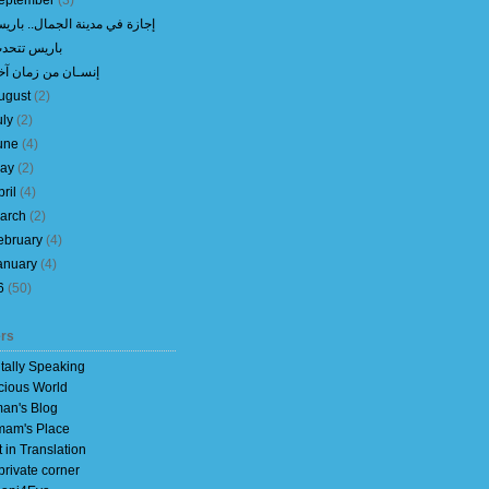
eptember
(
3
)
إجازة في مدينة الجمال.. باري
باريس تتحد
إنسـان من زمان آخ
ugust
(
2
)
uly
(
2
)
une
(
4
)
ay
(
2
)
pril
(
4
)
arch
(
2
)
ebruary
(
4
)
anuary
(
4
)
6
(
50
)
rs
itally Speaking
cious World
an's Blog
am's Place
t in Translation
private corner