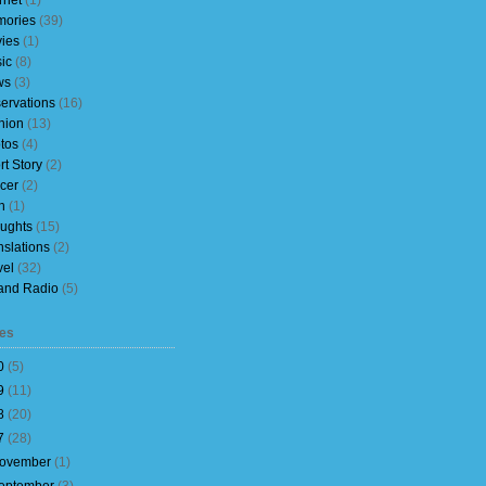
rnet
(1)
ories
(39)
ies
(1)
ic
(8)
ws
(3)
ervations
(16)
nion
(13)
tos
(4)
rt Story
(2)
cer
(2)
h
(1)
ughts
(15)
nslations
(2)
vel
(32)
and Radio
(5)
es
0
(
5
)
9
(
11
)
8
(
20
)
7
(
28
)
ovember
(
1
)