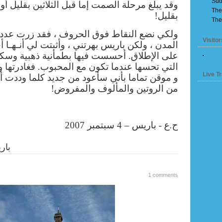
Sud
وقد يبلغ مرحلة الصمت إما قبل الثلاثين بقليل أو 
The
بقليل!
The
ولكي نضع النقاط فوق الحروف ، فقد زرت عددا 
Visitor
المدن ، ولكن باريس بهرتني ، وأثبتت لي أنـهـا 
على الإطلاق. أحسست فيها بطمأنية ذهبية وسكين
التي تحسها عندما تكون مع المحبوب.
فغادرتها و
Live Tr
و موقن تماما بأني سأعود من جديد كلما وددت أ
من الروتين والمألوف والمفروض!
ح.ع - باريس – 4 سبتمبر 2007
بار
1 comments