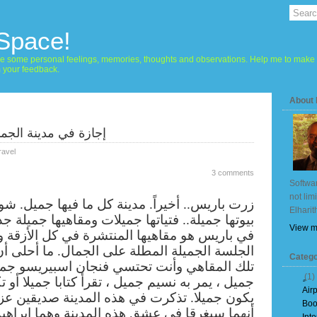
 Space!
hare some personal feelings, memories, thoughts and observations. Help me to make 
m your feedback.
About
إجازة في مدينة الجم
ravel
3 comments
Softwar
not lim
زرت باريس.. أخيراً. مدينة كل ما فيها جميل. شوا
Elharit
بيوتها جميلة.. فتياتها جميلات ومقاهيها جميلة جد
View m
في باريس هو مقاهيها المنتشرة في كل الأزقة و
الجلسة الجميلة المطلة على الجمال. ما أحلى 
Catego
تلك المقاهي وأنت تحتسي فنجان اسبيريسو جم
(1)
جميل ، يمر به نسيم جميل ، تقرأ كتابا جميلا
أو ت
Air
يكون جميلا. تذكرت في هذه المدينة صديقين عز
Boo
أنهما سيغرقا في عشق هذه المدينة وهما إبراهي