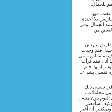
م للجمال.
عفت. فيها
اريس بلا أجندة
مة الجمال. وفي
ع لبعض من
طريق لباريس
جيدا. فقد وجدت
ف تماما أين ومتى
أنا ، فقد قرأت
د زيارتها. فلم
زم نفسي بشيء..
في نفسي ذلك
دون مجاملات ،
 النوم دون منبه ،
ن وكيف سأقضي
ويمكنني أن أغير