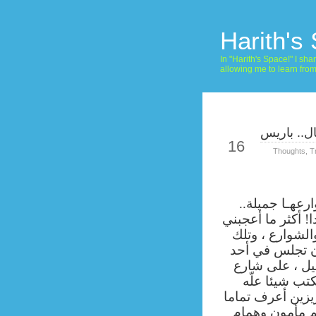
Harith's
In "Harith's Space!" I s
allowing me to learn fro
ال.. باريس
Sep
16
Thoughts
,
T
رعهـا جميلة..
ا! أكثر ما أعجبني
الشوارع ، وتلك
أن تجلس في أحد
يل ، على شارع
كتب شيئا علّه
يزين أعرف تماما
م مأمون وهمام