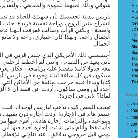
Inte
شوقي وذلك لحبهما للقهوة والمقاهي ، ولتقديره
Mem
Mov
باريس مدينة تحسسك بأن شهيتك للحياة قد تضا
Mus
انشراح مثير للروح ، وراحة نفسية فريدة. جئت لب
Ne
واضحة ، ولكني قرأت وسألت فعرفت أنـهـا عاص
Obs
Opi
الجمال راحة.. ولهذا كان اختياري. راحة ولا مان
Pho
الجمال!
Sho
Soc
أحسسني ذلك الأمريكي الذي جلس قربي في ال
Tec
بأني بعيد عن النظام ، وأنني لم أخطط لرحلتي 
Tho
معه جدولا كاملا مفصلا عليه برنامجه ، فكان يعر
Tra
سيكون في كل ساعة أثناء وجوده في باريس! أما 
Tra
كتابا وبناءا عليه خرجت بقائمة من الأماكن التي أو
TV 
أحدد أين ومتى سأكون.. أردت عن قصد أن لا أل
Archiv
لماذا؟ لأني في إجازة!
►
201
تعجب البعض كيف تذهب لباريس لوحدك. قلت 
►
200
عنصر هام في الإجازة! أردت إجازة دون تقييد.. 
►
200
ومواعيد ، والتزامات. إجازة هادئة.. أقوم فيها من
▼
200
فأستيقظ وأنام متى شئت. إجازة أحدد فيها أي
►
N
يومي قبل خروجي بدقائق.. عند تناولي للإفطار. 