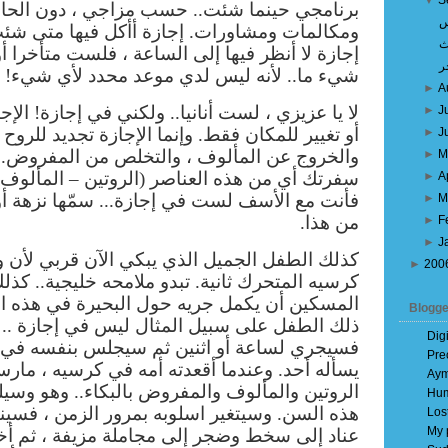
▼
S
برنامجي حينما شئت.. حسب مزاجي ، دون الحا
س
ومكالمات ومشاورات. إجازة أأكل فيها متى شئت 
ث
إجازة لا أنظر فيها إلى الساعة ، فلست متأخرا أ
ر
شيء ما.. لأنه ليس لدي موعد محدد لأي شيء!
►
A
لا يا عزيزي ، لست أنانيا.. ولكني في إجازة! ال
►
J
أو تغيير للمكان فقط. وإنما الإجازة تجديد للروح 
►
J
والخروج عن المألوف ، والتخلص من المفروض. 
►
M
سفرتك أي من هذه العناصر (الروتين – المألوف
►
A
فأنت مع الأسف لست في إجازة... سمّها نزهة أ
►
M
من هذا.
►
F
►
J
كذلك الطفل الجميل الذي يبكي الآن قربي لأن و
►
200
كرسيه المتحرك ثانية. تبدو ملامحه خليجية.. كذلك 
المسكين أن يكمل جريه حول البحيرة في هذه الح
Blogge
ذلك الطفل على سبيل المثال ليس في إجازة .. لو
Dig
فسيجري لساعة أو اثنين ثم سيجلس بنفسه في
Pre
يسأله أحد. وعندما أقعدته أمه في كرسيه ، م
Aym
الروتين والمألوف والمفروض بالبكاء.. وهو وسيل
Hum
هذه السن. وسيتغير اسلوبه بمرور الزمن ، فسين
Los
My 
عناد إلى سخط وضجر إلى مجاملة مزيفة ، ثم أخ