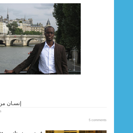
إنسـان من
s
5 comments