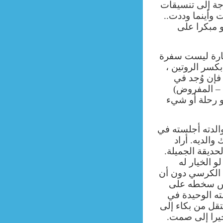
جة إلى تنسيقات
وأينما وددت..
و مبكرا على
إجارة ليست سفرة
بكسر الروتين ،
فإن وُجد في
 – المفروض)
و رحلة أو شيء
الدته أجلسته في
والديه. أراد
ديقة الجميلة.
 الخيار له
 الكرسي دون أن
ارس سخطه على
ته الوحيدة في
تقل من بكاء إلى
يرا إلى صمت.