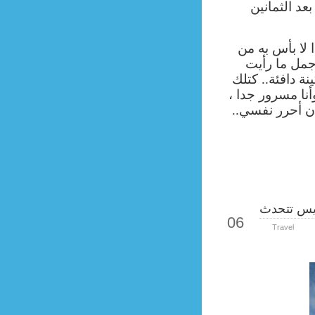
بعد الثمانين
لا بأس به من
أجمل ما رأيت
ة دافئة.. كتلك
أنا مسرور جدا ،
ن أحرر نفسي..
يس تتحدث
Sep
06
Travel