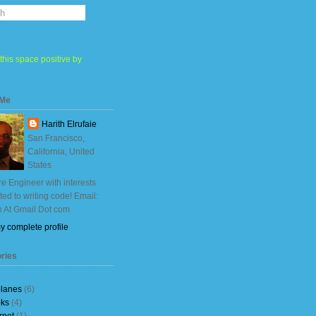
this space positive by
 Me
Harith Elrufaie
San Francisco,
California, United
States
e Engineer with interests
ited to writing code! Email:
h At Gmail Dot com
y complete profile
ries
planes
(6)
ks
(4)