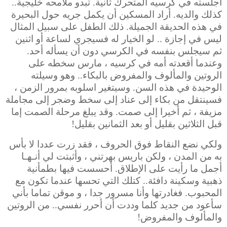
أجلسته في كرسيه المتحرك ثانية. تبدو ملامحه خليجية..
كذلك والديه. أراد المسكين أن يكمل جريه حول البحيرة
في هذه الحديقة الجميلة. ذلك الطفل على سبيل المثال
ليس في إجازة .. لو الخيار له فسيجري لساعة أو اثنين
ثم سيجلس بنفسه في الكرسي دون أن يسأله أحد.
وعندما أقعدته أمه في كرسيه ، مارس سخطه على
الروتين والمألوف والمفروض بالبكاء.. وهو وسيلته
الوحيدة في هذه السن. وسيتغير اسلوبه بمرور الزمن ،
فسينتقل من بكاء إلى عناد إلى سخط وضجر إلى مجاملة
مزيفة ، ثم أخيرا إلى صمت. وقد يبلغ مرحلة الصمت إما
قبل الثلاثين بقليل أو بعد الثمانين بقليل!
ولكي نضع النقاط فوق الحروف ، فقد زرت عددا لا بأس
به من المدن ، ولكن باريس بهرتني ، وأثبتت لي أنـهـا
أجمل ما رأيت على الإطلاق. أحسست فيها بطمأنية
ذهبية وسكينة دافئة.. كتلك التي تحسها عندما تكون مع
المحبوب.
فغادرتها وأنا مسرور جدا ، و موقن تماما بأني
سأعود من جديد كلما وددت أن أحرر نفسي.. من الروتين
والمألوف والمفروض!