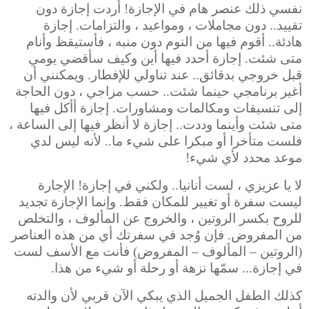
نفسي ذلك عنصر هام في الإجازة! أردت إجازة دون
تقييد.. دون مجاملات ، ومواعيد ، والتزامات. إجازة
هادئة.. أقوم فيها من النوم دون منبه ، فأستيقظ وأنام
متى شئت. إجازة أحدد فيها أين وكيف سأقضي يومي
قبل خروجي بدقائق.. عند تناولي للإفطار. ويمكنني أن
أغير برنامجي حينما شئت.. حسب مزاجي ، دون الحاجة
إلى تنسيقات ومكالمات ومشاورات. إجازة أأكل فيها
متى شئت وأينما وددت.. إجازة لا أنظر فيها إلى الساعة ،
فلست متأخرا أو مبكرا على شيء ما.. لأنه ليس لدي
موعد محدد لأي شيء!
لا يا عزيزي ، لست أنانيا.. ولكني في إجازة! الإجارة
ليست سفرة أو تغيير للمكان فقط. وإنما الإجازة تجديد
للروح بكسر الروتين ، والخروج عن المألوف ، والتخلص
من المفروض. فإن وُجد في سفرتك أي من هذه العناصر
(الروتين – المألوف – المفروض) فأنت مع الأسف لست
في إجازة... سمّها نزهة أو رحلة أو شيء من هذا.
كذلك الطفل الجميل الذي يبكي الآن قربي لأن والدته