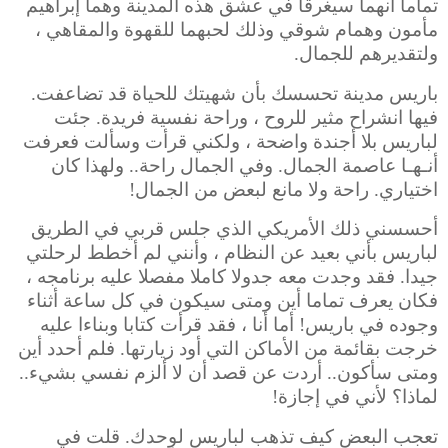
تماما أنهما سيغرقا في عشق هذه المدينة وهما إبراهيم
مأمون وهمام شوقي وذلك لحبهما للقهوة والمقاهي ،
ولتقديرهم للجمال.
باريس مدينة تحسسك بأن شهيتك للحياة قد تضاعفت.
فيها انشراح مثير للروح ، وراحة نفسية فريدة. جئت
لباريس بلا أجندة واضحة ، ولكني قرأت وسألت فعرفت
أنـهـا عاصمة الجمال. وفي الجمال راحة.. ولهذا كان
اختياري. راحة ولا مانع لبعض من الجمال!
أحسسني ذلك الأمريكي الذي جلس قربي في الطريق
لباريس بأني بعيد عن النظام ، وأنني لم أخطط لرحلتي
جيدا. فقد وجدت معه جدولا كاملا مفصلا عليه برنامجه ،
فكان يعرف تماما أين ومتى سيكون في كل ساعة أثناء
وجوده في باريس! أما أنا ، فقد قرأت كتابا وبناءا عليه
خرجت بقائمة من الأماكن التي أود زيارتها. فلم أحدد أين
ومتى سأكون.. أردت عن قصد أن لا ألزم نفسي بشيء..
لماذا؟ لأني في إجازة!
تعجب البعض كيف تذهب لباريس لوحدك. قلت في