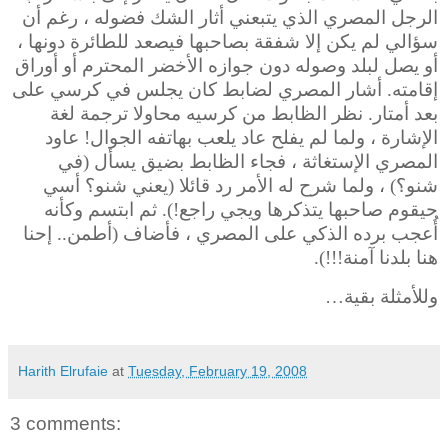
الرجل المصري الذي يتبعني أثار الشك فضوله ، رغم أن
سؤالي لم يكن إلا شفقة بصاحبها فيصعد للطائرة دونها ،
أو يصل لبلد وصوله دون جوازه الأخضر المحترم أو أوراق
إقامته. أشار المصري لضابط كان يجلس في كرسي على
بعد أمتار. نظر الظابط من كرسيه محاولا ترجمة لغة
الإشارة ، ولما لم يفلح عاد يلعب بهاتفه الجوال! عاود
المصري الإستغاثة ، فجاء الظابط بضيق يسأل (في
شنو؟) ، ولما شرح له الأمر رد قائلا (يعني شنو؟ أسي
حيقوم صاحبها يتذكرها ويجي راجع!). ثم ابتسم وكأنه
أُعجب برده الذكي على المصري ، فأضاف (أطمن.. إحنا
هنا بلدنا آمنة!!!).
وللأمثلة بقية…
Harith Elrufaie
at
Tuesday, February 19, 2008
3 comments: