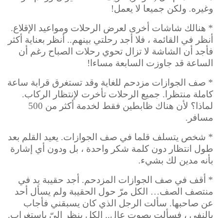
وغيره. ولكن جميعا لا يعمل!
* هنالك شاشات أخرى لعرض الرحلات ومواعيد الإقلاع.
أنظر في القائمة ، فلا أجد رحلتي بينهم.. أنظر بعناية أكثر
فأجد أن الشاشة لا تزال تحوي رحلات الصباح رغم أن
الساعة قد جاوزت السابعة مساءا!
* صف الجوازات مزدحم للغاية وقد تستغرق قرابة ساعة
كاملة منتظرا. جميع الرحلات تأخرت لإنتظار الركاب.
لماذا؟ لأن هناك ظابطين فقط لخدمة أكثر من 500
مسافر.
* شخص يتسلف قلما في صف الجوازات. يعيد القلم بعد
طول انتظار دون كلمة شكر واحدة ، بل ودون أي إشارة
بأنه مدين لك بشيء.
* أقف في صف الجوازات المزدحم. أجد حقيبة يد في
منتصف الصف… الكل مرّ حول الحقيبة ولم يسأل أحد
عن صاحبها. سألت الرجل الذي كان يسبقني فأجاب
بالنفي ، فسألت بصوت عال.. الكل ينظر إلىّ باستغراب.