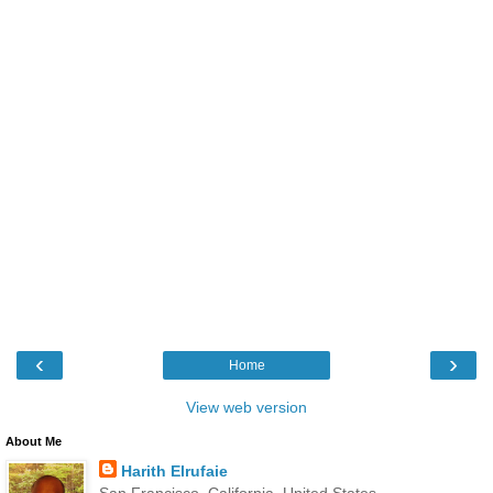
‹
›
Home
View web version
About Me
Harith Elrufaie