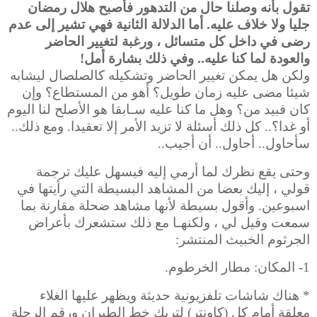
تقول بأنه وصلنا حال من التدهور فأصبح هلال رمضان
جليا ولا خلاف عليه. أما الدلالة الثانية فهي تشير إلى عدم
رضى في داخل كل متسائل ، ورغبة لتغيير الحاضر
والعودة لما كنا عليه.. وفي ذلك بشارة أمل!
ولكن هل يمكن تغيير الحاضر وتشكيله كالصلصال ليشابه
شيئا مضى عليه زمان طويل؟ أهو من المستطاع؟ وإن
كان فبيد من؟ وهل ما كنا عليه سـابقا هو الأصلح لنا اليوم
أو غدا؟.. كل ذلك أسئلة لا تزيد الأمر إلا تعقيدا. ومع ذلك..
سأحاول.. أحاول.. أن أجيب..
وحتى يقع نظرك لما أرمي إليه فيسهل عليك ترجمة
قولي ، إليك بعضا من المشاهد البسيطة التي رأيتها في
اسبوعين. وأقول بسيطة لأنها مشاهد ضحلة مقارنة بما
سمعت وقيل لي ، ولكنهـا مع ذلك ستشعرك بأعراض
الجرثوم الخبيث المنتشر:
1- المكان: مطار الخرطوم.
* هناك شاشات تلفزيونية حديثة ويظهر عليها الغلاء
معلقة أمام كل (كاونتر) لتريك خط الطيران ورقم الرحلة