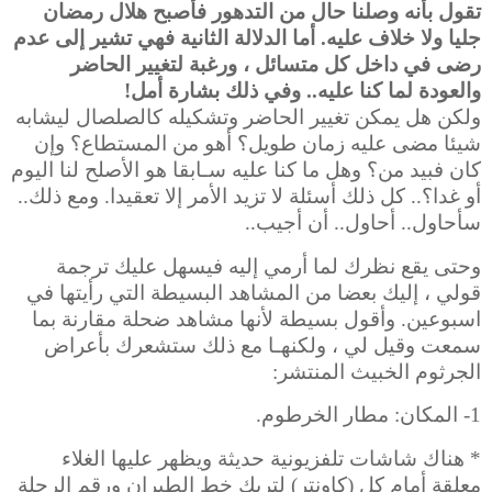
تقول بأنه وصلنا حال من التدهور فأصبح هلال رمضان
جليا ولا خلاف عليه. أما الدلالة الثانية فهي تشير إلى عدم
رضى في داخل كل متسائل ، ورغبة لتغيير الحاضر
والعودة لما كنا عليه.. وفي ذلك بشارة أمل!
ولكن هل يمكن تغيير الحاضر وتشكيله كالصلصال ليشابه
شيئا مضى عليه زمان طويل؟ أهو من المستطاع؟ وإن
كان فبيد من؟ وهل ما كنا عليه سـابقا هو الأصلح لنا اليوم
أو غدا؟.. كل ذلك أسئلة لا تزيد الأمر إلا تعقيدا. ومع ذلك..
سأحاول.. أحاول.. أن أجيب..
وحتى يقع نظرك لما أرمي إليه فيسهل عليك ترجمة
قولي ، إليك بعضا من المشاهد البسيطة التي رأيتها في
اسبوعين. وأقول بسيطة لأنها مشاهد ضحلة مقارنة بما
سمعت وقيل لي ، ولكنهـا مع ذلك ستشعرك بأعراض
الجرثوم الخبيث المنتشر:
1- المكان: مطار الخرطوم.
* هناك شاشات تلفزيونية حديثة ويظهر عليها الغلاء
معلقة أمام كل (كاونتر) لتريك خط الطيران ورقم الرحلة