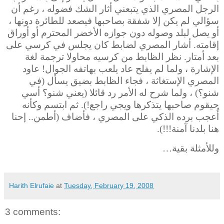
الرجل المصري الذي يتبعني أثار الشك فضوله ، رغم أن
سؤالي لم يكن إلا شفقة بصاحبها فيصعد للطائرة دونها ،
أو يصل لبلد وصوله دون جوازه الأخضر المحترم أو أوراق
إقامته. أشار المصري لضابط كان يجلس في كرسي على
بعد أمتار. نظر الظابط من كرسيه محاولا ترجمة لغة
الإشارة ، ولما لم يفلح عاد يلعب بهاتفه الجوال! عاود
المصري الإستغاثة ، فجاء الظابط بضيق يسأل (في
شنو؟) ، ولما شرح له الأمر رد قائلا (يعني شنو؟ أسي
حيقوم صاحبها يتذكرها ويجي راجع!). ثم ابتسم وكأنه
أُعجب برده الذكي على المصري ، فأضاف (أطمن.. إحنا
هنا بلدنا آمنة!!!).
وللأمثلة بقية…
Harith Elrufaie
at
Tuesday, February 19, 2008
3 comments: