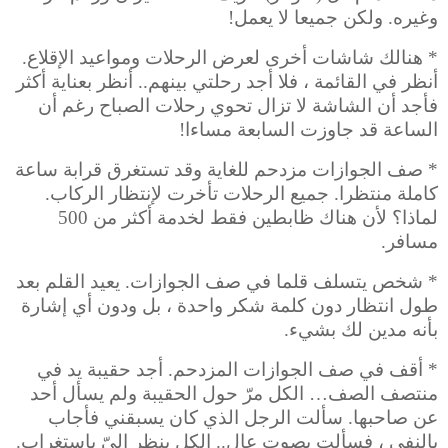
وغيره. ولكن جميعا لا يعمل!
* هنالك شاشات أخرى لعرض الرحلات ومواعيد الإقلاع.
أنظر في القائمة ، فلا أجد رحلتي بينهم.. أنظر بعناية أكثر
فأجد أن الشاشة لا تزال تحوي رحلات الصباح رغم أن
الساعة قد جاوزت السابعة مساءا!
* صف الجوازات مزدحم للغاية وقد تستغرق قرابة ساعة
كاملة منتظرا. جميع الرحلات تأخرت لإنتظار الركاب.
لماذا؟ لأن هناك ظابطين فقط لخدمة أكثر من 500
مسافر.
* شخص يتسلف قلما في صف الجوازات. يعيد القلم بعد
طول انتظار دون كلمة شكر واحدة ، بل ودون أي إشارة
بأنه مدين لك بشيء.
* أقف في صف الجوازات المزدحم. أجد حقيبة يد في
منتصف الصف… الكل مرّ حول الحقيبة ولم يسأل أحد
عن صاحبها. سألت الرجل الذي كان يسبقني فأجاب
بالنفي ، فسألت بصوت عال.. الكل ينظر إلىّ باستغراب.