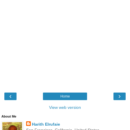
‹
›
Home
View web version
About Me
Harith Elrufaie