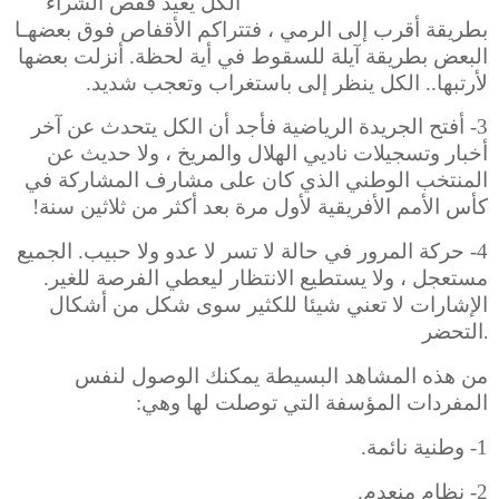
الكل يعيد
قفص الشراء
بطريقة أقرب إلى الرمي ، فتتراكم الأقفاص فوق بعضهـا
البعض بطريقة آيلة للسقوط في أية لحظة. أنزلت بعضها
لأرتبها.. الكل ينظر إلى باستغراب وتعجب شديد.
3- أفتح الجريدة الرياضية فأجد أن الكل يتحدث عن آخر
أخبار وتسجيلات ناديي الهلال والمريخ ، ولا حديث عن
المنتخب الوطني الذي كان على مشارف المشاركة في
كأس الأمم الأفريقية لأول مرة بعد أكثر من ثلاثين سنة!
4- حركة المرور في حالة لا تسر لا عدو ولا حبيب. الجميع
مستعجل ، ولا يستطيع الانتظار ليعطي الفرصة للغير.
الإشارات لا تعني شيئا للكثير سوى شكل من أشكال
التحضر
.
من هذه المشاهد البسيطة يمكنك الوصول لنفس
المفردات المؤسفة التي توصلت لها وهي:
1- وطنية نائمة.
2- نظام منعدم.