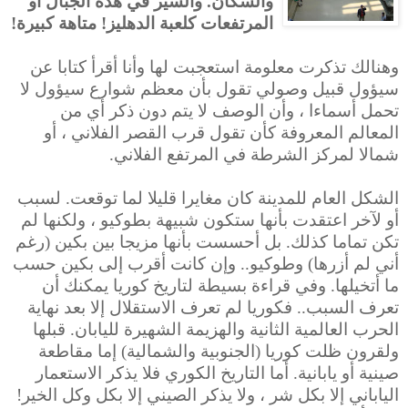
والسكان. والسير في هذه الجبال أو
المرتفعات كلعبة الدهليز! متاهة كبيرة!
وهنالك تذكرت معلومة استعجبت لها وأنا أقرأ كتابا عن
سيؤول قبيل وصولي تقول بأن معظم شوارع سيؤول لا
تحمل أسماءا ، وأن الوصف لا يتم دون ذكر أي من
المعالم المعروفة كأن تقول قرب القصر الفلاني ، أو
شمالا لمركز الشرطة في المرتفع الفلاني.
الشكل العام للمدينة كان مغايرا قليلا لما توقعت. لسبب
أو لآخر اعتقدت بأنها ستكون شبيهة بطوكيو ، ولكنها لم
تكن تماما كذلك. بل أحسست بأنها مزيجا بين بكين (رغم
أني لم أزرها) وطوكيو.. وإن كانت أقرب إلى بكين حسب
ما أتخيلها. وفي قراءة بسيطة لتاريخ كوريا يمكنك أن
تعرف السبب.. فكوريا لم تعرف الاستقلال إلا بعد نهاية
الحرب العالمية الثانية والهزيمة الشهيرة لليابان. قبلها
ولقرون ظلت كوريا (الجنوبية والشمالية) إما مقاطعة
صينية أو يابانية. أما التاريخ الكوري فلا يذكر الاستعمار
الياباني إلا بكل شر ، ولا يذكر الصيني إلا بكل وكل الخير!