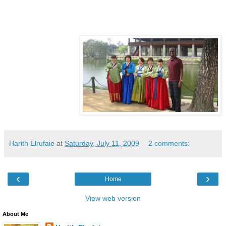
Harith Elrufaie
at
Saturday, July 11, 2009
2 comments:
‹
›
Home
View web version
About Me