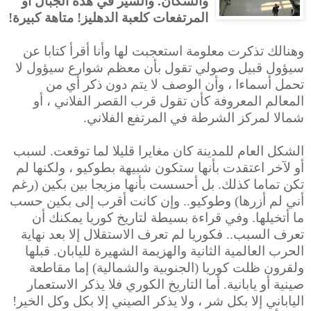
والسكان. والسير في هذه الجبال أو
المرتفعات كلعبة الدهليز! متاهة كبيرة!
وهنالك تذكرت معلومة استعجبت لها وأنا أقرأ كتابا عن
سيؤول قبيل وصولي تقول بأن معظم شوارع سيؤول لا
تحمل أسماءا ، وأن الوصف لا يتم دون ذكر أي من
المعالم المعروفة كأن تقول قرب القصر الفلاني ، أو
شمالا لمركز الشرطة في المرتفع الفلاني.
الشكل العام للمدينة كان مغايرا قليلا لما توقعت. لسبب
أو لآخر اعتقدت بأنها ستكون شبيهة بطوكيو ، ولكنها لم
تكن تماما كذلك. بل أحسست بأنها مزيجا بين بكين (رغم
أني لم أزرها) وطوكيو.. وإن كانت أقرب إلى بكين حسب
ما أتخيلها. وفي قراءة بسيطة لتاريخ كوريا يمكنك أن
تعرف السبب.. فكوريا لم تعرف الاستقلال إلا بعد نهاية
الحرب العالمية الثانية والهزيمة الشهيرة لليابان. قبلها
ولقرون ظلت كوريا (الجنوبية والشمالية) إما مقاطعة
صينية أو يابانية. أما التاريخ الكوري فلا يذكر الاستعمار
الياباني إلا بكل شر ، ولا يذكر الصيني إلا بكل وكل الخير!