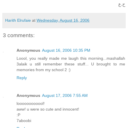
ح.ع
Harith Elrufaie
at
Wednesday, August 16, 2006
3 comments:
Anonymous
August 16, 2006 10:35 PM
Loool, you really made me laugh this morning...mashallah
3alaik u still remember these stuff... U brought to me
memories from my school 2 :)
Reply
Anonymous
August 17, 2006 7:55 AM
loooooooooool!
aww! u were so cute and innocent!
:P
7aboobi