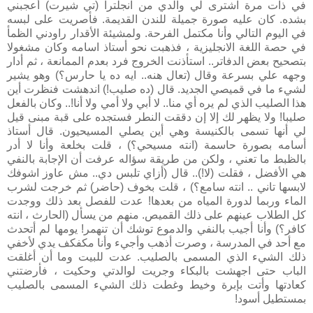
في ذات مرة اشترى لي والدي من انجلترا (تي شيرت) أعجبني
بشده. كان عليه صورة جميلة للندن القديمة. فأصريت على لبسه
في اليوم التالي وأنا مكتمل الفرحة. ولمشيئة الأقدار راودني الظمأ
في حصة اللغة الانجليزية ، فذهبت نحو أستاذ اسامه وكان مشغولا
بتصحيح بعض الدفاتر.. استأذنت الخروج فرد بعدم الممانعة ، ثم أدار
وجهه علي بسرعة وقال (تعال هنه.. ايه ده يا حارس؟) وهو يشير
لشيء ما في قميصي الجديد. قال (ده صليب!) اندهشت فنظرت أين
هذا الصليب الذي لم يره أي منا.. لا أبي ولا أمي ولا أنا!.. وكان بالفعل
صليبا! ولا يظهر لك إلا إن دققت النطر فستجده على قبة مبنى قيل
لي أنها تسمى بالكنيسة وهي أين يصلي المسيحيون. قال أستاذ
أسامه بصورة حاسمة (انته مسيحي؟) ، قلت بخلعة وأنا لا أدر
بالظبط ما تعني ، ولكن من طريقة سؤاله عرفت أن الإجابة بالنفي
هي الأفضل ، فقلت (لا!).. قال (أزاي تلبس دي.. مش عاوز اشوفك
لابسها تاني .. انته سامع؟) ، قلت بخوف (حاضر) ثم خرجت لشرب
الماء وربما لدورة المياه من بعدها! عدت للفصل بعد ذلك ووجدت
كل الطلاب عينهم على ذلك القميص. منهم من يسأل (الحارث ، انته
كافر؟) وأنا أجيب بالنفي والدموع توشك أن تنهمر! يومها لم أتحدث
مع أحد في المدرسة ، وصرت أذهب وأجيء وأنا مكفكف يدي لأخفي
ذلك الشيء الذي المسمى بالصليب. عدت للبيت وما أن أغلقت
الباب حتى اجهشت بالبكاء وجريت لوالدتي وحكيت ، فأرضتني
كعادتها وأتت بإبرة وخيط وغطت ذلك
الشيء المسمى بالصليب
بمستطيل أسود!