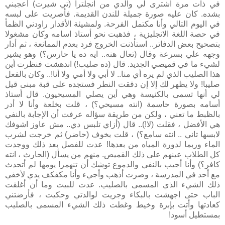
في ذات مرة اشترى لي والدي من انجلترا (تي شيرت) أعجبني
بشده. كان عليه صورة جميلة للندن القديمة. فأصريت على لبسه
في اليوم التالي وأنا مكتمل الفرحة. ولمشيئة الأقدار راودني الظمأ
في حصة اللغة الانجليزية ، فذهبت نحو أستاذ اسامه وكان مشغولا
بتصحيح بعض الدفاتر.. استأذنت الخروج فرد بعدم الممانعة ، ثم أدار
وجهه علي بسرعة وقال (تعال هنه.. ايه ده يا حارس؟) وهو يشير
لشيء ما في قميصي الجديد. قال (ده صليب!) اندهشت فنظرت أين
هذا الصليب الذي لم يره أي منا.. لا أبي ولا أمي ولا أنا!.. وكان بالفعل
صليبا! ولا يظهر لك إلا إن دققت النطر فستجده على قبة مبنى قيل
لي أنها تسمى بالكنيسة وهي أين يصلي المسيحيون. قال أستاذ
أسامه بصورة حاسمة (انته مسيحي؟) ، قلت بخلعة وأنا لا أدر
بالظبط ما تعني ، ولكن من طريقة سؤاله عرفت أن الإجابة بالنفي
هي الأفضل ، فقلت (لا!).. قال (أزاي تلبس دي.. مش عاوز اشوفك
لابسها تاني .. انته سامع؟) ، قلت بخوف (حاضر) ثم خرجت لشرب
الماء وربما لدورة المياه من بعدها! عدت للفصل بعد ذلك ووجدت
كل الطلاب عينهم على ذلك القميص. منهم من يسأل (الحارث ، انته
كافر؟) وأنا أجيب بالنفي والدموع توشك أن تنهمر! يومها لم أتحدث
مع أحد في المدرسة ، وصرت أذهب وأجيء وأنا مكفكف يدي لأخفي
ذلك الشيء الذي المسمى بالصليب. عدت للبيت وما أن أغلقت
الباب حتى اجهشت بالبكاء وجريت لوالدتي وحكيت ، فأرضتني
كعادتها وأتت بإبرة وخيط وغطت ذلك
الشيء المسمى بالصليب
بمستطيل أسود!