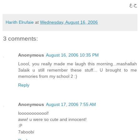
ح.ع
Harith Elrufaie
at
Wednesday, August 16, 2006
3 comments:
Anonymous
August 16, 2006 10:35 PM
Loool, you really made me laugh this morning...mashallah
3alaik u still remember these stuff... U brought to me
memories from my school 2 :)
Reply
Anonymous
August 17, 2006 7:55 AM
loooooooooool!
aww! u were so cute and innocent!
:P
7aboobi