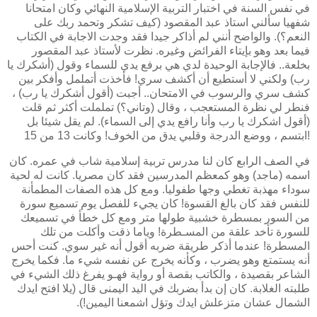
في نفس السنة في اختبار التربية الإسلامية النهائي وكان امتحانا
شفهيا سألني استاذ عبد المقصود (كيف تشكر وتحمد ربك على
النعم؟). والواضح أنني لم أذاكر جيدا فقد وجدت الاجابة في الكتاب
فيما بعد وهو بإيتاء الفرائض وغيره. نظرت لأستاذ عبد المقصور
بخلعة.. فالإجابة الوحيدة لدي هي برفع يدي للسماء وقول (أشكرك يا
رب) ولكني لا أستطيع أن أكشف سري! فأخذت أتململ وأفكر بين
كشف سري والرسوب في الامتحان.. أجبت (أقول أشكرك يا رب) ،
فنطر لي نظرة المستعجب ، وقال (وتاني؟) تململت أكثر ثم قلت
(أقول اشكرك يا رب وأنا رافع يدي إلى السماء). لم يقل شيئا بل
ابتسم ، ووضع الدرجة وقلبي يدق من الخوف! وكانت 13 من 15!
في الصف الرابع كان لنا مدرس تربية إسلامية شاب في عمره. كان
اسمه (ماجد) وهو كمعظم المدرسين فقد كان مصريا. كانت له لحية
سوداء مهذبة تغطي وجها طفوليا. ومع كل هذه الصفات المطمأنة
للنفس فقد كان بالغ القسوة! كان يجيء للفصل يوم تسميع سورة
من السور بمسطرة خشبية طولها متر ومع كل خطأ في تسميعك
للسورة تأخد علقة من المسـطرة! وياما ذقت وأكلت من تلك
المسطرة! عندما أذكر طريقة ضربه أقول أنه غير سوي. كنت أحس
أنه يستمتع وهو يضرب ، وكأنه يخرج عن نفسه شيء ما. فكما يخرج
الشاعر بقصيدة ، والكاتب بقصة أو رواية فهـو يفرغ ذلك الشيء في
طلبته الغلابة. كان إن بدأ بضربك في اليد اليمنى قال (يلا افتح ايدك
الشمال عشان متزعلش ايدك وتؤل اشمعنا اليمين!).