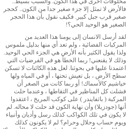
مخلوقات أخرى في هذا الكون. والسبب بسيط..
فالأرض لا تمثل إلا جزء صغير جدا من الكون.. كحجر
صغير قرب جبل كبير. فكيف نقول بأن هذا الحجر
الصغير هو الوحيد الحي؟!
لقد أرسل الانسان إلى يومنا هذا العديد من
المركبات الفضائية ، ولم تعد أي منها بدليل ملموس
ولذا يقول الكثير بأنه الأرض هي الجزء الحي الوحيد.
وذلك لا يقنعني! ربما الخطأ هو في الفرضيات التي
اعتمدنا عليها في بحوثنا. لعل هذه الكائنات لا تسكن
سطح الأرض ، بل تعيش تحتها ، أو في المياه ولها
خياشيم كالأسماك! أو ربما كانت من الصغر أن
فشلت كل المناظير في التقاطها ، وعندما حلت
المركبة (
باثفايندر
) على كوكب المريخ ،
اعتقدوا
أنها (جودزيلا) وأن نهاية الكون قد حلت لا محاله.
لم
لا يكون في تلك الكواكب كذلك رسل وأديان وأنبياء
ويوم حساب وحلال وحرام؟ لم لا يكونون كذلك