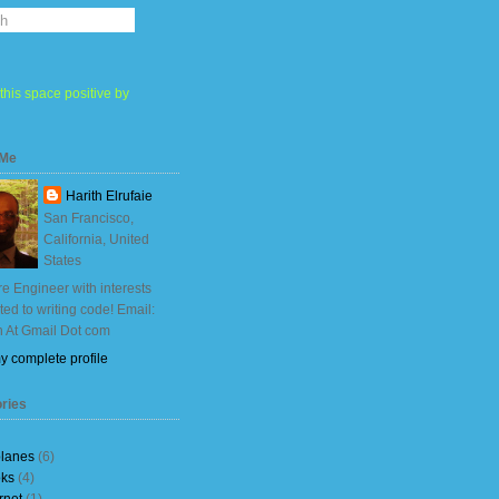
this space positive by
 Me
Harith Elrufaie
San Francisco,
California, United
States
e Engineer with interests
ited to writing code! Email:
h At Gmail Dot com
y complete profile
ries
planes
(6)
ks
(4)