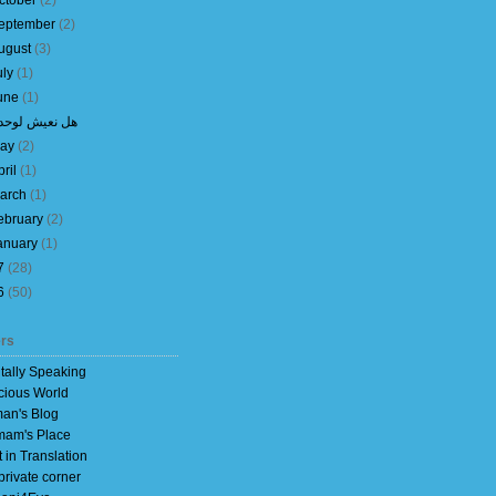
ctober
(
2
)
eptember
(
2
)
ugust
(
3
)
uly
(
1
)
une
(
1
)
هل نعيش لوحدن
ay
(
2
)
pril
(
1
)
arch
(
1
)
ebruary
(
2
)
anuary
(
1
)
7
(
28
)
6
(
50
)
rs
itally Speaking
cious World
an's Blog
am's Place
t in Translation
private corner