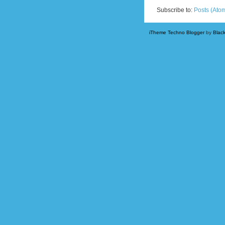
Subscribe to:
Posts (Ato
iTheme Techno Blogger
by
Blac