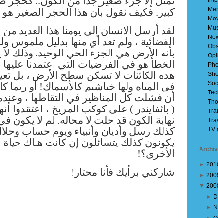
تمثل إلا جزء صغير جدا من الكون.. كحجر 
Inte
Mem
كبير. فكيف نقول بأن هذا الحجر الصغير هو!
Mov
Mus
لقد أرسل الانسان إلى يومنا هذا العديد من 
Ne
الفضائية ، ولم تعد أي منها بدليل ملموس ولذ
Obs
بأنه الأرض هي الجزء الحي الوحيد. وذلك لا ي
Opi
الخطأ هو في الفرضيات التي اعتمدنا عليها ف
Pho
هذه الكائنات لا تسكن سطح الأرض ، بل تعيش
Sho
Soc
في المياه ولها خياشيم كالأسماك! أو ربما ك
Tec
أن فشلت كل المناظير في التقاطها ، وعندم
Tho
اعتقدوا أنه
) على كوكب المريخ ،
باثفايندر
(
Tra
نهاية الكون قد حلت لا محاله.
لم لا يكون في
Tra
كذلك رسل وأديان وأنبياء ويوم حساب وحلال
TV 
يكونون كذلك يتسائلون إن كانت هناك حياة 
Archiv
الأخرى؟!
►
201
شاركني برأيك فأنا محتار!
►
200
▼
200
►
D
►
N
Older Posts