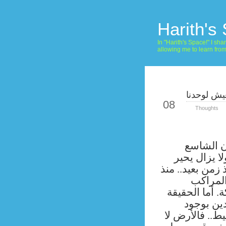
Harith's
In "Harith's Space!" I s
allowing me to learn fro
يش لوحدنا
Jun
08
Thoughts
ن الشاسع
ا يزال يحير
زمن بعيد.. منذ
المراكب
. أما الحقيقة
دين بوجود
.. فالأرض لا