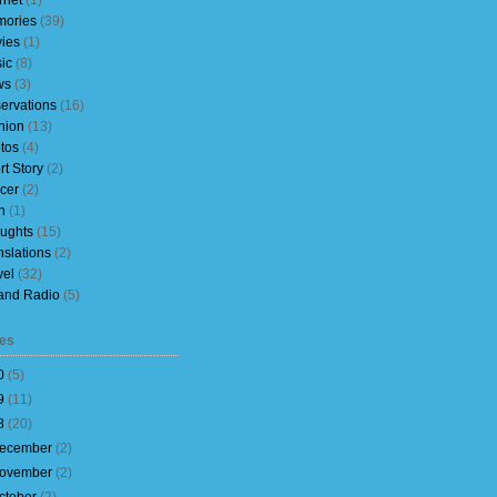
rnet
(1)
ories
(39)
ies
(1)
ic
(8)
ws
(3)
ervations
(16)
nion
(13)
tos
(4)
rt Story
(2)
cer
(2)
h
(1)
ughts
(15)
nslations
(2)
vel
(32)
and Radio
(5)
es
0
(
5
)
9
(
11
)
8
(
20
)
ecember
(
2
)
ovember
(
2
)