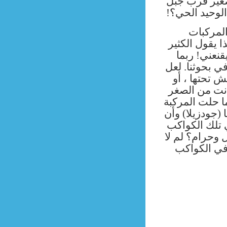
صغير قرب جبل
 الوحيد الحي؟
المركبات
ا يقول الكثير
قنعني! ربما
ي بحوثنا. لعل
 تحتها ، أو
انت من الصغر
ا حلت المركبة
ا (جودزيلا) وأن
 تلك الكواكب
 وحرام؟ لم لا
في الكواكب
Newer Posts