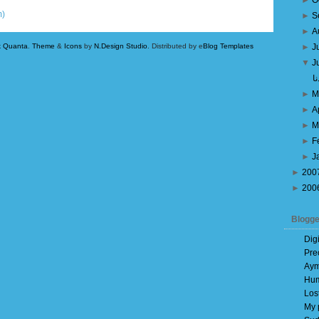
►
O
m)
►
S
►
A
k Quanta
.
Theme
&
Icons
by
N.Design Studio
. Distributed by e
Blog Templates
►
J
▼
J
ا
►
M
►
A
►
M
►
F
►
J
►
200
►
200
Blogge
Dig
Pre
Aym
Hum
Los
My 