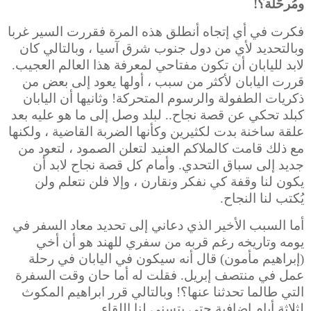
ومُرحَّلَة؟!
فكرت في أي إتجاه أنطلق هذه المرة فقررت السير غربا
وبالتحديد لأي من دول جنوب شرق آسيا ، وبالتالي كان
لابد لليابان أن تكون مفتاحي لمعرفة هذا العالم العجيب.
قررت اليابان لأكثر من سبب ، أولها يعود إلى بعض من
ذكريات الطفولة والرسوم المتحركة! وثانيها أن اليابان
كبلد تحكي عن قصة نجاح.. لبلد وصل إلى ما هو عليه بعد
علقة ساخنة بدت لكثيرين وكأنها الضربة القاضية ، ولكنها
مع ذلك قامت كالملاكم العنيد لتعلن الصمود ، لتعود من
جديد إلى سباق التحدي. وأمام كل قصة نجاح لابد أن
يكون لنا وقفة كي نفكر ونقارن ، وإلا فلن نتعلم ولن
يُكتب لنا النجاح.
أما السبب الأخير الذي دعاني إلى تحديد معاد السفر في
يومه وتاريخه رغم قربه من سفري للهند هو أن أخي
(إبراهيم مأمون) قال أنه سيكون في اليابان في رحلة
عمل في منتصف إبريل. فقلت له أما حان وقت السفرة
التي طالما تحدثنا عنها؟! وبالتالي قرر ابراهيم المكوث
لثلاثة أيام إضافية حتى يتسنى لنا اللقاء.