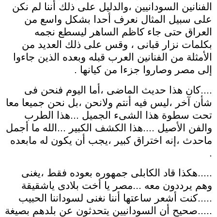
الفنانين السودانيين ،والدليل على ذلك أننا لم نكن
على سبيل المثال نعرف أحدا بشكل واسع من
العراق حتى جاء كاظم الساهر ليسطع نجمه
بكلمات نزار قبانى ، وقس على ذلك العديد من
الأمثلة من الفنانين العرب قبله وبعده الذين جاءوا
إلى مصر وصاروا جزءا من كيانها .
....كان هذا حديث الماضى ،أما اليوم فنحن فى
شأن آخر ،ليس فيه أنتم ولانحن ،بل نحن جميعا معا
تحت سطوة هذا الشىء الجميل ...هذا الطرب
والفن الأصيل ....هذا الكشف الكبير ...الله ما أجمل
ماحدث ،إنه اختراق كبير ،يجب أن يكون له مابعده
.
.....هكذا قاد الكابلى جمهوره بعوده فقط ،يغنى
وهم يرددون معه ...مصر يا أخت بلادى ياشقيقة
.....كنت أشعر ساعتها أننا نغنى لسوداننا الحبيب
.....صحيح أن السودانيين يتحدثون عن بلدهم بصيغة