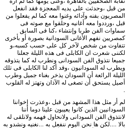
نقابة الصحفيين بالقاهرة ،وغنى يومها كما لم أره
من قبل ،وحدثت على يديه المعجزة فقد انفعل
المصريون بفنه وآدائه وغنوا معه كما لم يفعلوا من
قبل ،ورددوا معه أغانيه وحلقوا مع صوته فى
سماوات الفن طربا وإنتشاء ،كنا فى السابق
كمصريين نفهم الأغانى السودانية بصورة أو بأخرى
تتفاوت من شخص لآخر كل على حسب كسبه،و
لكننى شعرت ان الكابلى فى هذه الليلة جعلنا
جميعا نتذوق الفن السودانى ونطرب له كما يتذوقه
ويطرب له السودانيون ،وقد أكد لنا الكابلى فى تلك
الليلة الرائعة أن السودان يذخر بغناء جميل وطرب
أصيل يستحق أن تصغى له الآذان وتهتز له القلوب
.
لم أر مثل هذا المشهد من قبل ،وعذرت إخواننا
السودانيين الذين كانوا يعيبون علينا دوما أننا
لانتذوق الفن السودانى ولانحاول فهمه ولانلقى له
بالا ....لكن ها نحن اليوم ننفعل به ...نغنيه ونشدو به