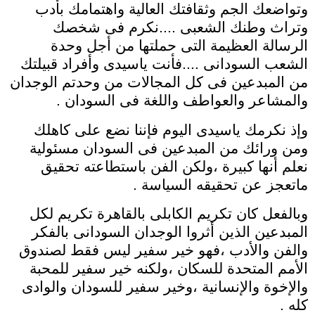
وتواضعك الجم وثقافتك العالية واهتمامك بأدب
وتراث وطنك الشعبى ....نكرم فى شخصك
الرسالة العظيمة التى حملتها من أجل وحدة
الشعب السودانى ....فأنت ياسيدى وأفراد قبيلتك
من المبدعين فى كل المجالات من وحدتم الوجدان
والمشاعر والعواطف واللغة فى السودان .
وإذ نكرمك ياسيدى اليوم فإننا نضع على كاهلك
ومن ورائك من المبدعين فى السودان مسئولية
نعلم أنها كبيرة ،ولكن الفن باستطاعته تحقيق
ماتعجز عن تحقيقه السياسة .
وبالفعل كان تكريم الكابلى بالقاهرة تكريم لكل
المبدعين الذين أثروا الوجدان السودانى بالفكر
والفن والأدب ،فهو خير سفير ليس فقط لصندوق
الأمم المتحدة للسكان ،ولكنه خير سفير للمحبة
والإخوة والإنسانية ،وخير سفير للسودان والوادى
كله .