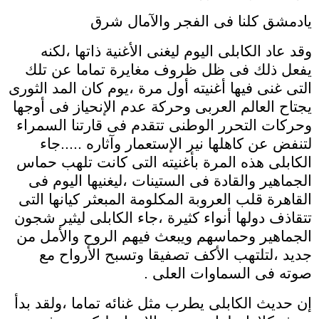
يادمشق كلنا فى الفجر والآمال شرق
وقد عاد الكابلى اليوم ليغنى الأغنية ذاتها ،لكنه
يفعل ذلك فى ظل ظروف مغايرة تماما عن تلك
التى غنى فيها أغنيته أول مرة ،يوم كان المد الثورى
يجتاح العالم العربى وحركة عدم الإنحياز فى أوجها
وحركات التحرر الوطنى تتقدم فى قارتنا السمراء
لتنفض عن كاهلها نير الإستعمار وآثاره .....جاء
الكابلى هذه المرة بأغنيته التى كانت تلهب حماس
الجماهير والقادة فى الستينات ،ليغنيها اليوم فى
القاهرة قلب العروبة المكلومة المبعثر كيانها التى
تتقاذف دولها أنواء كثيرة ،جاء الكابلى ليثير شجون
الجماهير وحماسهم ويبعث فيهم الروح والأمل من
جديد ،لتلتهب الأكف تصفيقا وتسبح الأرواح مع
صوته فى السماوات العلى .
إن حديث الكابلى يطرب مثل غنائه تماما ،ولقد بدأ