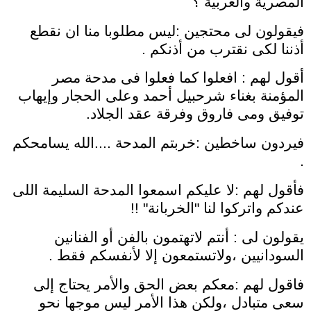
المصرية والعربية ؟
فيقولون لى محتجين :ليس مطلوبا منا ان نقطع
أذننا لكى نقترب من أذنكم .
أقول لهم : افعلوا كما فعلوا فى مدحة مصر
المؤمنة بغناء شرحبيل أحمد وعلى الحجار وإيهاب
توفيق ومى فاروق وفرقة عقد الجلاد.
فيردون ساخطين :خربتم المدحة ....الله يسامحكم
.
فأقول لهم :لا عليكم اسمعوا المدحة السليمة اللى
عندكم واتركوا لنا "الخربانة" !!
يقولون لى : أنتم لاتهتمون بالفن أو الفنانين
السودانيين ،ولاتستمعون إلا لأنفسكم فقط .
فاقول لهم :معكم بعض الحق والأمر يحتاج إلى
سعى متبادل ،ولكن هذا الأمر ليس موجها نحو