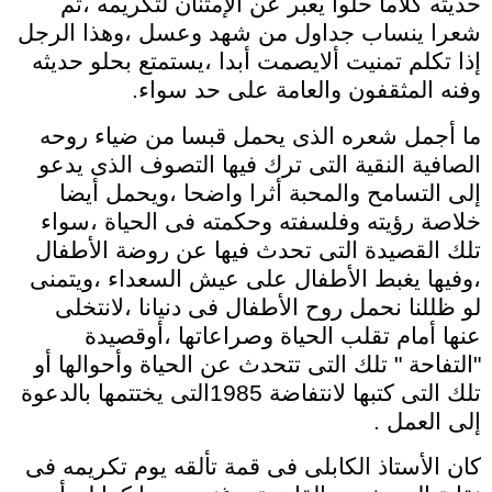
حديثه كلاما حلوا يعبر عن الإمتنان لتكريمه ،ثم
شعرا ينساب جداول من شهد وعسل ،وهذا الرجل
إذا تكلم تمنيت ألايصمت أبدا ،يستمتع بحلو حديثه
وفنه المثقفون والعامة على حد سواء.
ما أجمل شعره الذى يحمل قبسا من ضياء روحه
الصافية النقية التى ترك فيها التصوف الذى يدعو
إلى التسامح والمحبة أثرا واضحا ،ويحمل أيضا
خلاصة رؤيته وفلسفته وحكمته فى الحياة ،سواء
تلك القصيدة التى تحدث فيها عن روضة الأطفال
،وفيها يغبط الأطفال على عيش السعداء ،ويتمنى
لو ظللنا نحمل روح الأطفال فى دنيانا ،لانتخلى
عنها أمام تقلب الحياة وصراعاتها ،أوقصيدة
"التفاحة " تلك التى تتحدث عن الحياة وأحوالها أو
تلك التى كتبها لانتفاضة 1985التى يختتمها بالدعوة
إلى العمل .
كان الأستاذ الكابلى فى قمة تألقه يوم تكريمه فى