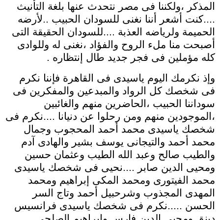
المذكر ،ولكننا فى مصر نتحدث عنها بلغة التأنيث
....كنت أشعر أننا نغنى للسودان الحبيب ..لأرضه
الحميمة ولرياضه العذبة ....للسودان الحقيقة التى
أصبحت منا ملء الروح والفؤاد ،نغنى له وللوادى
كله مؤملين فى فجر جديد طال إنتظاره .
وإذ نكرمك اليوم ياسيدى فى القاهرة فإننا نكرم
فى شخصك كل الرواد والمبدعين والمفكرين فى
سوداننا الحبيب ،الحاضرين منهم والغائبين
،الموجودين منهم ومن رحلوا عن دنيانا ....نكرم فى
شخصك ياسيدى محمد أحمد المحجوب وجمال
محمد أحمد والتيجانى يوسف بشير والهادى آدم
والطيب صالح وعبد الله الطيب وعثمان حسين
ومحيى الدين صابر ....نحيى فى شخصك ياسيدى
محمد الفيتورى ومحمد المكى إبراهيم ومحمد
المهدى المجذوب وشرحبيل أحمد وتاج السر
الحسن .....نكرم فى شخصك ياسيدى فرانسيس
دينق ومحيى الدين فارس وإبراهيم الصلحى