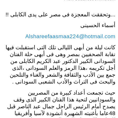
...وتحققت المعجزة فى مصر على يدى الكابلى !!
أسماء الحسينى
Alshareefaasmaa224@hotmail.com
كانت ليلة من أبهى الليالى تلك التى استقبلت فيها
نقابة الصحفيين بمصر وهى فى أبهى حلة الفنان
السودانى الكبير الدكتور عبد الكريم الكابلى من
أجل تكريمه ،هذا الرمز والعلم السودانى ،الذى
جمع بين الأدب والثقافة والشعر والغناء والتلحين
والبحث فى التراث والأدب الشعبى السودانى .
حيث تجمعت أعداد كبيرة من المصريين
والسودانيين لتحية هذا الفنان الكبير الذى وقف
يصدح أمام الرئيس الراحل جمال عبد الناصر قبل
48عاما بأغنيته الشهيرة أنشودة لآسيا وأفريقيا