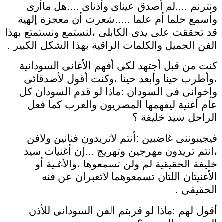
ونترنم ....لم أصدق عيناى وأذناى ....هل ماأرى
وأسمع حلما أم علما .....شعرت أن معجزة إلهية
قد تحققت على يدى الكابلى ،لنستمع ونستمتع بهذا
الفن الجميل والكلمات الراقية بهذا الشكل الكبير .
كنت من قبل أجتهد لكى أفهم الأغانى السودانية
،وأطرب حينا وأبعد حينا ،وكنت أقول لأصدقائى
وإخوانى فى السودان :ماذا لو قدم السودان كل
عام أغنية ليفهمها المصريون والعرب كما فعل
الراحل سيد خليفة ؟
فيجيبوننى غاضبين :أنتم لاتريدون فنانين ولافن
،انتم تريدون مهرجين وتهريج ...إن أغنيات سيد
خليفة الحقيقية لم ولن تسمعوها ،والأغنية أو
الأغنيتان اللتان تسمعوهما لاتعبران عن فنه
الحقيقى .
أقول لهم :ماذا لو قربتم الفن السودانى للأذن