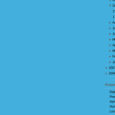
►
O
▼
S
►
A
►
J
►
J
►
M
►
A
►
M
►
F
►
J
►
200
►
200
Blogge
Dig
Pre
Aym
Hum
Los