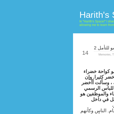
Harith's
In "Harith's Space!" I s
allowing me to learn fro
للتأمل 2
Sep
14
Memories
,
T
هو كواحة خضراء
خضر كثيرا. وإن
 ، وسألت أأخضر
للباس الرسمي
اء والموظفين هو
حل في داخل
م. الناس وكأنهم