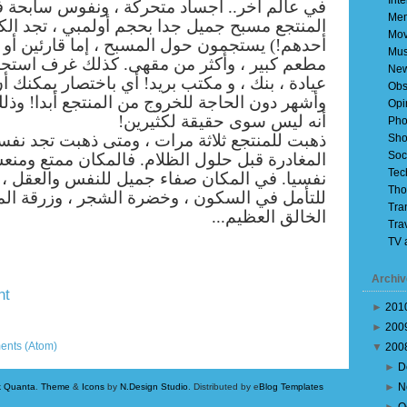
Inte
في عالم آخر.. أجساد متحركة ، ونفوس سابحة ف
Mem
المنتجع مسبح جميل جدا بحجم أولمبي ، تجد الك
Mov
أحدهم!) يستجمون حول المسبح ، إما قارئين أو ن
Mus
مطعم كبير ، وأكثر من مقهى. كذلك غرف استح ،
Ne
عيادة ، بنك ، و مكتب بريد! أي باختصار يمكنك 
Obs
وأشهر دون الحاجة للخروج من المنتجع أبدا! وذل
Opi
أنه ليس سوى حقيقة لكثيرين!
Pho
ذهبت للمنتجع ثلاثة مرات ، ومتى ذهبت تجد نفس
Sho
Soc
المغادرة قبل حلول الظلام. فالمكان ممتع ومنع
Tec
نفسيا. في المكان صفاء جميل للنفس والعقل ، 
Tho
للتأمل في السكون ، وخضرة الشجر ، وزرقة الما
Tra
الخالق العظيم...
Tra
TV 
Archiv
nt
►
201
Older Post
►
200
ents (Atom)
▼
200
►
D
►
N
k Quanta
.
Theme
&
Icons
by
N.Design Studio
. Distributed by e
Blog Templates