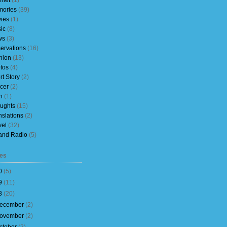
rnet
(1)
ories
(39)
ies
(1)
ic
(8)
ws
(3)
ervations
(16)
nion
(13)
tos
(4)
rt Story
(2)
cer
(2)
h
(1)
ughts
(15)
nslations
(2)
vel
(32)
and Radio
(5)
es
0
(
5
)
9
(
11
)
8
(
20
)
ecember
(
2
)
ovember
(
2
)