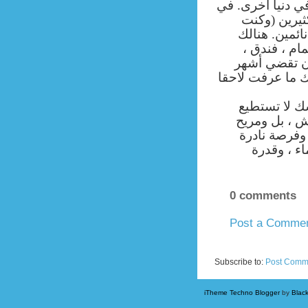
ي دنيا أخرى. في
ثيرين (وكنت
ائمين. هنالك
مام ، فندق
أن تقضي أشهر
ك ما عرفت لاحقا
ك لا تستطيع
ش ، بل ومريح
وفرصة نادرة
ء ، وقدرة
0 comments
Post a Comme
Newer Post
Subscribe to:
Post Comm
iTheme Techno Blogger
by
Blac