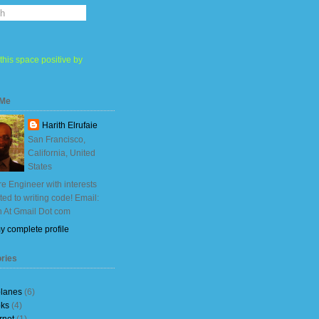
this space positive by
 Me
Harith Elrufaie
San Francisco,
California, United
States
e Engineer with interests
ited to writing code! Email:
h At Gmail Dot com
y complete profile
ries
planes
(6)
ks
(4)