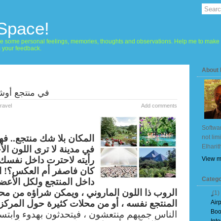
 Space!
hare some personal feelings, memories, thoughts and observations. Help me to make 
m your feedback.
About
في منتجع أوشو 
ravel
Add comments
Softwar
المكان بلا شك منتجع.. ف
not lim
Elharit
في مدينة لا ترى اللون الأ
رأيته لاحترت داخل نفسك
View m
كان فاصفر أم العكس؟! ا
Catego
داخل المنتجع ولكل الأعض
الروب ذا اللون الماروني ، ويمكن شراؤه من م
(1)
المنتجع نفسه ، أو من محلات كثيرة حول المركز.
Air
Boo
الناس جميهم منتعشون ، فيتحدثون بهدوء وابتسا