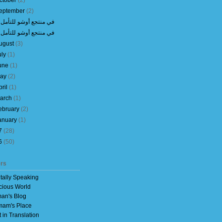
ctober
(
2
)
eptember
(
2
)
في منتجع أوشو للتأمل 2
في منتجع أوشو للتأمل 1
ugust
(
3
)
uly
(
1
)
une
(
1
)
ay
(
2
)
pril
(
1
)
arch
(
1
)
ebruary
(
2
)
anuary
(
1
)
7
(
28
)
6
(
50
)
rs
itally Speaking
cious World
an's Blog
am's Place
t in Translation