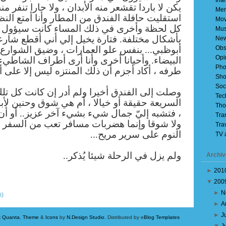
Inte
يكن لا باردا تقشعر منه الأبدان ، ولا حارا تنفر من.
Mem
استقليت حافلة الفندق من المطار وأنا أمتع ال
Mov
كل لحظة وأخرى في ذلك المساء كانت سيؤول 
Mus
بأشكال مختلفة. فتارة يخيل إلي أني أقطع شار
Ne
أبوظبي... بنفس علو العمارات ، وضيق الشوارع ،
Obs
Opi
البيضاء. وأحيانا أخرى وأنا أرى أطراف الشاطيء
Pho
طرفه ، أكاد أجزم أن ذلك المنتزه ليس إلا على.
Sho
Soc
وصلت إلى الفندق أخيرا ولم أدر إن كانت كل تل
Tec
السريعة حقيقة أو خيالا ، أم هي شوق وحنين ل
Tho
فتشبه إليّ جمال شيء بشيء آخر عزيز.. أو أن  ،
Tra
ولا شوقا وإنما هضربات مسافر تعب من السفر 
Tra
النوم على سرير مريح...
TV 
ولم يزل في الرحلة شيئا يُذكر..
Archiv
►
201
▼
200
Older Posts
►
N
m)
►
A
►
J
k Quanta
.
Theme
&
Icons
by
N.Design Studio
. Distributed by e
Blog Templates