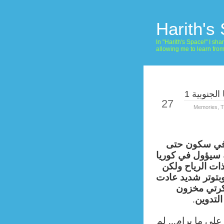
Harith's
In "Harith's Space!" I s
allowing me to learn fro
لجنوبية 1
Jun
27
Memories
,
T
 في سكون حتى
 سيؤول في كوريا
ذات الرياح ولكن
بتوتر شديد عادت
كرتي مخزون
.
لتدوين
ى ما يرام... لم