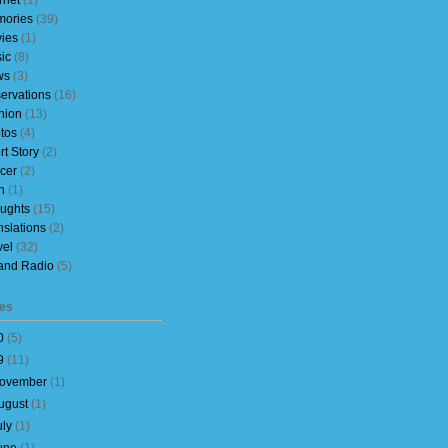
rnet
(1)
ories
(39)
ies
(1)
ic
(8)
ws
(3)
ervations
(16)
nion
(13)
tos
(4)
rt Story
(2)
cer
(2)
h
(1)
ughts
(15)
nslations
(2)
vel
(32)
and Radio
(5)
es
0
(
5
)
9
(
11
)
ovember
(
1
)
ugust
(
1
)
uly
(
1
)