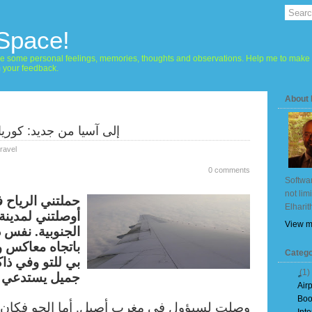
 Space!
hare some personal feelings, memories, thoughts and observations. Help me to make 
m your feedback.
About
إلى آسيا من جديد: كوريا ا
ravel
0 comments
Softwar
not lim
حملتني الرياح
Elharit
أوصلتني لمدينة
View m
الجنوبية. نفس 
باتجاه معاكس و
Catego
بي للتو وفي ذا
(1)
جميل يستدعي ا
Air
Boo
وصلت لسيؤول في مغرب أصيل. أما الجو فكان عل