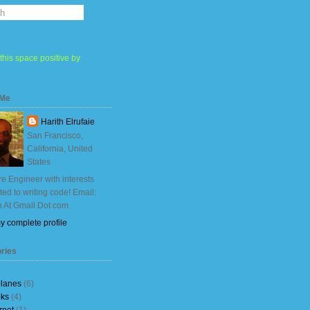
this space positive by
 Me
Harith Elrufaie
San Francisco,
California, United
States
e Engineer with interests
ited to writing code! Email:
h At Gmail Dot com
y complete profile
ries
planes
(6)
ks
(4)