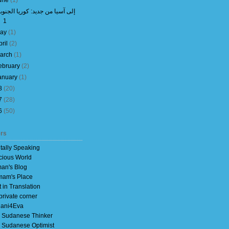
une
(
1
)
إلى آسيا من جديد: كوريا الجنوبي
1
ay
(
1
)
pril
(
2
)
arch
(
1
)
ebruary
(
2
)
anuary
(
1
)
8
(
20
)
7
(
28
)
6
(
50
)
rs
itally Speaking
cious World
an's Blog
am's Place
t in Translation
private corner
ani4Eva
 Sudanese Thinker
 Sudanese Optimist