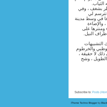
ه الثياب
نظر بشغف ، وفي
تترسم لي
عا في وسط مدينة
 والإضاءة
 ومنترها على
 أطراف النيل
ك التشبيهات
أبوظبي والخرطوم
، ذلك لا حقيقة
الطويل ، وشح
Newer Posts
Subscribe to:
Posts (Ato
iTheme Techno Blogger
by
Blac