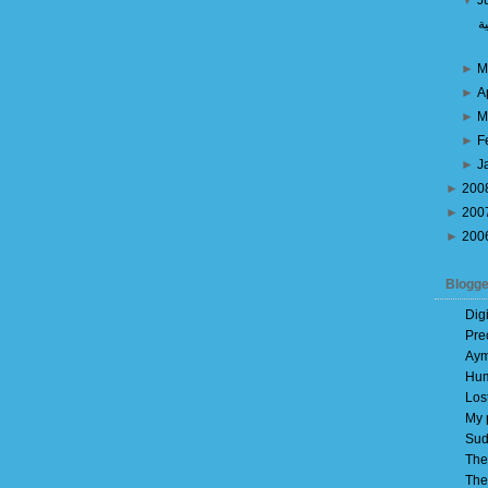
▼
J
ة
►
M
►
A
►
M
►
F
►
J
►
200
►
200
►
200
Blogge
Dig
Pre
Aym
Hum
Los
My 
Sud
The
The