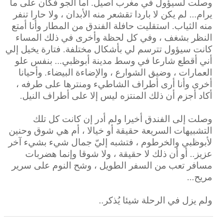
وصلت لسيؤول في مغرب أصيل. أما الجو فكان على ما
يرام... لم يكن لا باردا تقشعر منه الأبدان ، ولا حارا تنفر
منه الثياب. استقليت حافلة الفندق من المطار وأنا أمتع
النظر بشغف ، وفي كل لحظة وأخرى في ذلك المساء
كانت سيؤول تترسم لي بأشكال مختلفة. فتارة يخيل إلي
أني أقطع شارعا في وسط مدينة أبوظبي... بنفس علو
العمارات ، وضيق الشوارع ، والإضاءة البيضاء. وأحيانا
أخرى وأنا أرى أطراف الشاطيء ومنترها على طرفه ،
أكاد أجزم أن ذلك المنتزه ليس إلا على أطراف النيل.
وصلت إلى الفندق أخيرا ولم أدر إن كانت كل تلك
التشبيهات السريعة حقيقة أو خيالا ، أم هي شوق وحنين
لأبوظبي والخرطوم ، فتشبه إليّ جمال شيء بشيء آخر
عزيز.. أو أن ذلك لا حقيقة ، ولا شوقا وإنما هضربات
مسافر تعب من السفر الطويل ، وشح النوم على سرير
مريح...
ولم يزل في الرحلة شيئا يُذكر..