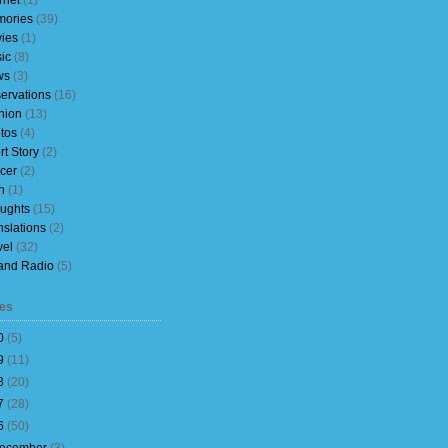
rnet
(1)
ories
(39)
ies
(1)
ic
(8)
ws
(3)
ervations
(16)
nion
(13)
tos
(4)
rt Story
(2)
cer
(2)
h
(1)
ughts
(15)
nslations
(2)
vel
(32)
and Radio
(5)
es
0
(
5
)
9
(
11
)
8
(
20
)
7
(
28
)
6
(
50
)