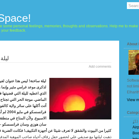
 Space!
hare some personal feelings, memories, thoughts and observations. Help me to make 
m your feedback.
About
ليلة 
Add comments
Softwar
ليلة ساخنة! ليس هذا عنوان لفي
not lim
لذكرى موعد غرامي مثير وإنما
Elharit
الذي اعطيه لليلة التي قضيتها
الماضي.
موجة الحر التي تجتاح ا
View m
آتت أكلها على سائر ولاية كالفو
فرانسسكو 
Catego
الاسبوع. ولأن المناخ في منطق
(1)
سان هوزي وسان فرانسسكو - م
Air
كثيرا من البيوت والشقق لا تعرف شيئا عن أجهزة التكييف! فكانت الضربة ف
Boo
ذهبت ليلتها مع صديقي علي لحضور حفل زفاف أحياه صاحب الموهبة المدف