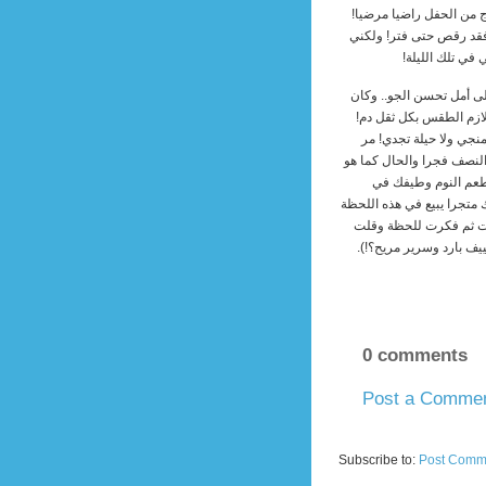
 وأخرج من الحفل راضيا مرضيا!
 فقد رقص حتى فتر! ولكني
ي تلك الليلة!
لى أمل تحسن الجو.. وكان
لازم الطقس بكل ثقل دم!
نجي ولا حيلة تجدي! مر
النصف فجرا والحال كما هو
 طعم النوم وطيفك في
متجرا يبيع في هذه اللحظة
حكت ثم فكرت للحظة وقلت
ييف بارد وسرير مريح؟!).
0 comments
Post a Comme
Newer Post
Subscribe to:
Post Comm