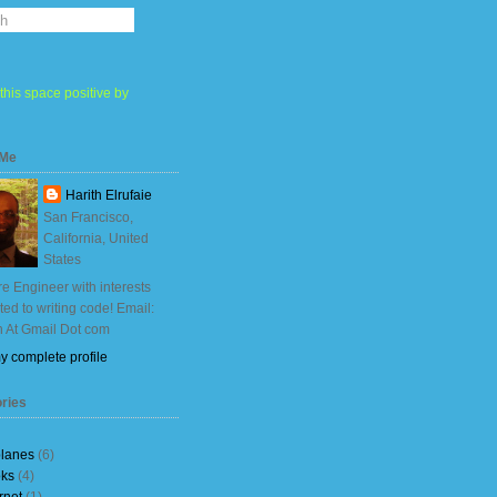
this space positive by
 Me
Harith Elrufaie
San Francisco,
California, United
States
e Engineer with interests
ited to writing code! Email:
h At Gmail Dot com
y complete profile
ries
planes
(6)
ks
(4)