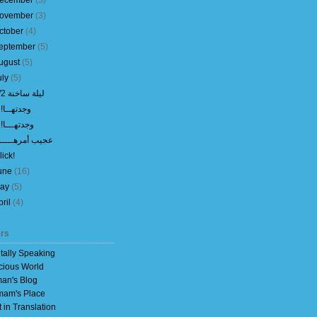
ecember
(
3
)
ovember
(
3
)
ctober
(
4
)
eptember
(
5
)
ugust
(
5
)
uly
(
5
)
ليلة ساخنة 1/2
وجدتهــا! 2
وجدتهـــا! 1
عجيب أمرهــــــ
lick!
une
(
16
)
ay
(
5
)
pril
(
4
)
rs
itally Speaking
cious World
an's Blog
am's Place
t in Translation