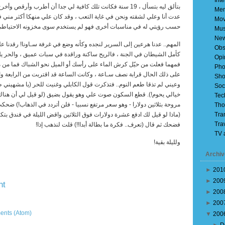
Inte
بتألق ليه بتسأل ، 19 سنة فكانت تلك كافية لي جدا أن أطرب وأرقص
Mem
عدت أنا وعلي لشقته ونحن في غاية التعب ، وقد كان علي منهكا أكثر مني
Mov
حسب رؤيتي له في مناسبات أخرى فهو لم يستخدم سوى مخزونه الاحتياطي ف
Mus
Ne
المهم.. عدنا هرعين إلى السرير لنجده وكأنه وضع في غرفة سـاونا! رقدنا ع
Obs
كأمل الشيطان في الجنة ، فالريح ساكنة وراقدة في سبات عميق ، والحر ي
Opi
فمهما فعلت من حيّل كرش الماء على رأسك أو الميل نحو الشباك فما من م
Pho
على ذلك الحال قرابة نصف سـاعة ، وكانت الساعة قد اقتربت من الرابعة و
Sho
وعيني لم تذقا طعم النوم.. فتذكرت قول الكابلي وغنيت للحر (يا مشهيني
Soc
خيالي يحوم!). قطع السكون صوت علي وهو يقول بضيق (لو قيل لي أن هناك 
Tec
مروحة بثلاثين دولارا - وهو سعر مرتفع نسبيا - فلن أتردد في الذهاب!) ض
Tho
Tra
(ماذا لو قيل لك ادفع عشرة دولارات فوق الثلاثين واقض الليلة في فندق بتك
Tra
فضحك ثم قال (تعرف.. فكرة ما بطالة أبدا!!) قلت لنذهب إذا!
TV 
ولليلة بقية!
Archiv
►
201
►
200
nt
►
200
Older Post
►
200
ents (Atom)
▼
200