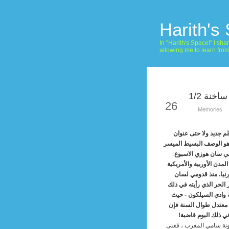
Harith's
In "Harith's Space!" I s
allowing me to learn fro
ساخنة 1/2
Jul
26
Memories
لم جديد ولا حتى عنوان
 هو الوصف البسيط الميسر
 في سان هوزي الاسبوع
لمدن الأوربية والأمريكية
رنيا. منذ قدومي لسان
في مايو 2004 لم أر الحر الذي رأيته في ذلك
ة وادي السيلكون - حيث
عتدل طوال السنة فإن
ي ذلك اليوم قاضية!
ونة سامي المغرب ،
فغنى