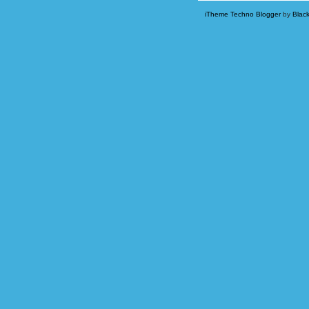
iTheme Techno Blogger
by
Blac