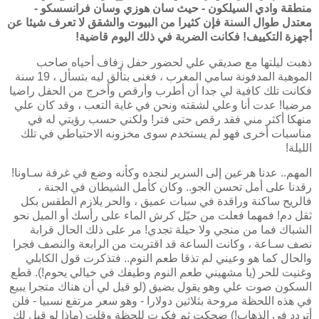
منطقة وادي السيلكون - حيث سان هوزي وسان فرانسسكو -
معتدل طوال السنة فإن كثيرا من البيوت والشقق لا تعرف شيئا عن
أجهزة التكييف! فكانت الضربة في ذلك اليوم قاضية!
ذهبت ليلتها مع صديقي علي لحضور حفل زفاف أحياه صاحب
الموهبة المدفونة سامي المغرب ،
فغنى بتألق ليه بتسأل ، 19 سنة
فكانت تلك كافية لي جدا أن أطرب وأرقص وأخرج من الحفل راضيا
مرضيا! عدت أنا وعلي لشقته ونحن في غاية التعب ، وقد كان علي
منهكا أكثر مني فقد رقص حتى فتر! ولكني حسب رؤيتي له في
مناسبات أخرى فهو لم يستخدم سوى مخزونه الاحتياطي في تلك
الليلة!
المهم.. عدنا هرعين إلى السرير لنجده وكأنه وضع في غرفة سـاونا!
رقدنا على أمل تحسن الجو.. وكان كأمل الشيطان في الجنة ،
فالريح ساكنة وراقدة في سبات عميق ، والحر يلازم الطقس بكل
ثقل دم! فمهما فعلت من حيّل كرش الماء على رأسك أو الميل نحو
الشباك فما من منجي ولا حيلة تجدي! مر على ذلك الحال قرابة
نصف سـاعة ، وكانت الساعة قد اقتربت من الرابعة والنصف فجرا
والحال كما هو وعيني لم تذقا طعم النوم.. فتذكرت قول الكابلي
وغنيت للحر (يا مشهيني طعم النوم وطيفك في خيالي يحوم!). قطع
السكون صوت علي وهو يقول بضيق (لو قيل لي أن هناك متجرا يبيع
في هذه اللحظة مروحة بثلاثين دولارا - وهو سعر مرتفع نسبيا - فلن
أتردد في الذهاب!) ضحكت ثم فكرت للحظة وقلت (ماذا لو قيل لك