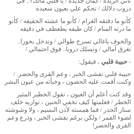
تاني الريده / كمان جديده / يا قلبي مالك؟.. في
دروب دلالك / تحكم علي بعيون سعيده
كأنو ما دقتقه الغرام / كأنو ما عشته الحقيقه / كأنو
ما درته المنام / كان طيفه يطعطف في دقيقه
والخوف ياغالي تسرح طوالي / وتدخل بحورا..
تغرق آمالي / وتسلك دروبا.. فوق احتمالي /
-
حبيبة قلبي
، فيقول:
حبيبة قلبي تفشى الخبر ، وعم القرى والحضر. /
وكنت أقمت عليه الحصون ، وخبأته من عيون البشر
وقد كنت أعلم أن العيون ، تقول الخطير المثير
الخطر / فعلمتها كيف تخفي الحنين ، تواريه خلف
ستار الحذر / فما همسته لأذن النسيم ، ولا وشوشته
لضوء القمر / ولكن برغم تفشى الخبر ، وذرع وعم
القرى والحضر!