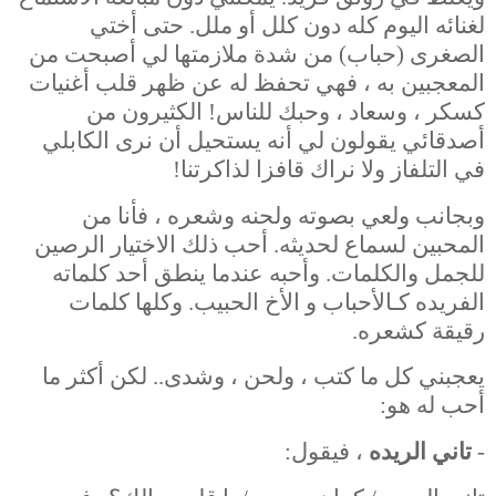
لغنائه اليوم كله دون كلل أو ملل. حتى أختي
الصغرى (حباب) من شدة ملازمتها لي أصبحت من
المعجبين به ، فهي تحفظ له عن ظهر قلب أغنيات
كسكر ، وسعاد ، وحبك للناس! الكثيرون من
أصدقائي يقولون لي أنه يستحيل أن نرى الكابلي
في التلفاز ولا نراك قافزا لذاكرتنا!
وبجانب ولعي بصوته ولحنه وشعره ، فأنا من
المحبين لسماع لحديثه. أحب ذلك الاختيار الرصين
للجمل والكلمات. وأحبه عندما ينطق أحد كلماته
الفريده كـالأحباب و الأخ الحبيب. وكلها كلمات
رقيقة كشعره.
يعجبني كل ما كتب ، ولحن ، وشدى.. لكن أكثر ما
أحب له هو:
-
تاني الريده
، فيقول: