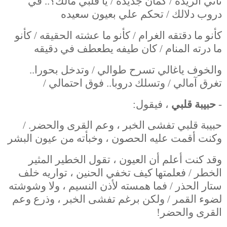
تاني الريده / كمان جديده / يا قلبي مالك؟.. في
دروب دلالك / تحكم علي بعيون سعيده
كأنو ما دقتقه الغرام / كأنو ما عشته الحقيقه / كأنو
ما درته المنام / كان طيفه يطعطف في دقيقه
والخوف ياغالي تسرح طوالي / وتدخل بحورا..
تغرق آمالي / وتسلك دروبا.. فوق احتمالي /
-
حبيبة قلبي
، فيقول:
حبيبة قلبي تفشى الخبر ، وعم القرى والحضر. /
وكنت أقمت عليه الحصون ، وخبأته من عيون البشر
وقد كنت أعلم أن العيون ، تقول الخطير المثير
الخطر / فعلمتها كيف تخفي الحنين ، تواريه خلف
ستار الحذر / فما همسته لأذن النسيم ، ولا وشوشته
لضوء القمر / ولكن برغم تفشى الخبر ، وذرع وعم
القرى والحضر!