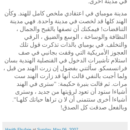
في مدينة أخرى.
مدينة مومباي في اعتقادي ملخص كامل للهند. وكأن
الهند كلها قد لخصت في مدينة واحدة. فهي مدينة
التناقضات!
فيمكنك أن تصفها بالقبح والجمال ،
النظافة والوساخة ، الوسع والضيق ، الرقي
والتخلف. في بومباي بالذات تذكرت قول تلك
العجوز الأمريكية التي وقفت بجانبي في صف
استلام تأشيرات الدخول في القنصلية الهندية بسان
فرانسسكو. سألتني بفضول إن زرت الهند من قبل ،
ولما أجبت بالنفي قالت أنها قد زارت الهند ست
مرات. ثم قالت بنبرة حكيمة: "سترى في الهند
أشياءا ستود أن تعود لرؤيتها من جديد ، وسترى
أشياءا أخرى ستتمنى أن لا ن تراها حياتك كلهـا".
وبالفعل صدقت كل الصدق!
Harith Elrufaie
at
Sunday, May 06, 2007