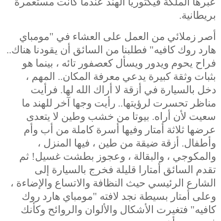
عبرها الملكة فيكتوريا الهند عندما كانت مستعمرة
بريطانية.
أصر زملائي من العمل على العشاء في "مومباي
هارد روك كافيه" فطلبنا من السائق أن يقودنا هناك..
فراح يحوم ويدور ويسأل كعصفور تائه ، بينما هو
بثبات وثقة كبيرة يدعي معرفة المكان.. المهم ،
دخل بالسيارة في أزقة لا أراك الله لها. فرأيت
مناظر تحسرت لرؤيتها.. رأيت وجها آخر للهند ما
سعيت لأن أراه. بيوتا من خشب وطين لا يتعدى
عرضها ثلاثة أمتار وفيها أسرة كاملة من أب وأم
وأطفال. أزقة ضيقة من طين ، فيها المنزل ،
والمكوجي ، والبقالة ، وعجوز بطشت غسيل! ثم
تقدم السائق أمتارا قليلة فخرج بالسيارة إلى
الشارع الرئيسي حيث النظافة والاتساع والإضاءة ،
وعلى أمتار بسيطة نجد لافته "مومباي هارد روك
كافيه" فتغيرت الأشكال والألوان والروائح وكأنك