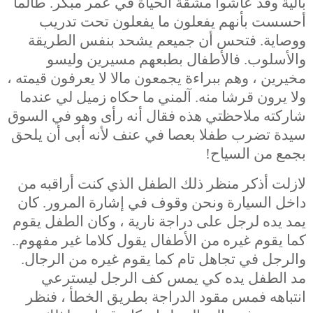
بالية وقد عاشوا مشقة الحياة في عمر مبكر. طالما
أحسست بأنهم يفعلون ما يفعلون تحت تدريب
ووصاية. فتحس أن جميعم يشحد بنفس الطريقة
والأسلوب. فالأطفال بطبعهم مسيرين وليسو
مخيرين ، وهم ببراءة يجمعون مالا لا يعرفون قيمته ،
ولا يرون قرشا منه. آلمني ما حكاه زميل لي عندما
شاركته ملاحظتي هذه فقال أنه رأى وهو في السوق
سيدة تضرب طفلا بعصا في عنف لأنه أبى أن يلحق
بجمع من السياح!
لازلت أذكر منظر ذلك الطفل الذي كنت أراقبه من
داخل السيارة ونحن وقوف في إشارة المرور. كان
يمد يده لرجل على دراجة نارية ، وكان الطفل يقوم
كما يقوم غيره من الأطفال يقول كلاما غير مفهوم..
والرجل في تجاهل تام كما يقوم غيره من الرجال.
مد الطفل يده كي يمس كف الرجل ليسترعي
انتباهه فمس مقود الدراجة بطريق الخطأ ، فنظر