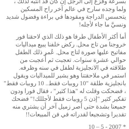
بسرعة وفزع إلى الرجل إن كان قد انتبه لذلك ،
ولما وجده سارح في عالم آخر راح المسكين
يتحسس الدراجة ومقودها في براءة وفضول شديد
ونسيَّ ما جاء لأجله!
أما أكثر الأطفال طرفا هو ذلك الذي لاحقنا فور
خروجنا من تاج محل. ركض خلفنا يبيع ميداليات
مفاتيح عليها صورة لتاج محل. عُمر ذلك الطفل
حوالي عشرة سنوات. تعجبت ثم أُعجبت من
طلاقته في الانجليزية لطفل في سنه وظرفه.
استمر في ملاحقتنا وهو يشير للميداليات ويقول
بانجليزية طلقة "10 روببات فقط.. 10 روببات فقط"
، فضحكت وقلت له "هذا كثير" ، فقال فورا ودون
تفكير كثير "إذن 5 روبيات فقط لأجللك!" فضحك
جميعنا بشدة حتى أصر زميل آخر أن يشتري منه
تقديرا وتشجيعا لقدراته في فن المبيعات!!
10 – 5 - 2007
*