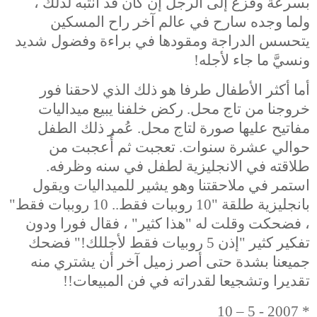
بسرعة وفزع إلى الرجل إن كان قد انتبه لذلك ،
ولما وجده سارح في عالم آخر راح المسكين
يتحسس الدراجة ومقودها في براءة وفضول شديد
ونسيَّ ما جاء لأجله!
أما أكثر الأطفال طرفا هو ذلك الذي لاحقنا فور
خروجنا من تاج محل. ركض خلفنا يبيع ميداليات
مفاتيح عليها صورة لتاج محل. عُمر ذلك الطفل
حوالي عشرة سنوات. تعجبت ثم أُعجبت من
طلاقته في الانجليزية لطفل في سنه وظرفه.
استمر في ملاحقتنا وهو يشير للميداليات ويقول
بانجليزية طلقة "10 روببات فقط.. 10 روببات فقط"
، فضحكت وقلت له "هذا كثير" ، فقال فورا ودون
تفكير كثير "إذن 5 روبيات فقط لأجللك!" فضحك
جميعنا بشدة حتى أصر زميل آخر أن يشتري منه
تقديرا وتشجيعا لقدراته في فن المبيعات!!
10 – 5 - 2007
*