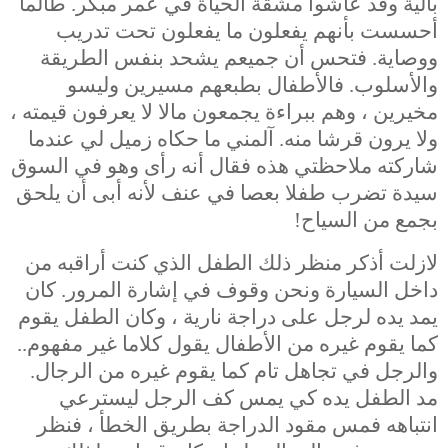
بالية وقد عاشوا مشقة الحياة في عمر مبكر. طالما
أحسست بأنهم يفعلون ما يفعلون تحت تدريب
ووصاية. فتحس أن جميعم يشحد بنفس الطريقة
والأسلوب. فالأطفال بطبعهم مسيرين وليسو
مخيرين ، وهم ببراءة يجمعون مالا لا يعرفون قيمته ،
ولا يرون قرشا منه. آلمني ما حكاه زميل لي عندما
شاركته ملاحظتي هذه فقال أنه رأى وهو في السوق
سيدة تضرب طفلا بعصا في عنف لأنه أبى أن يلحق
بجمع من السياح!
لازلت أذكر منظر ذلك الطفل الذي كنت أراقبه من
داخل السيارة ونحن وقوف في إشارة المرور. كان
يمد يده لرجل على دراجة نارية ، وكان الطفل يقوم
كما يقوم غيره من الأطفال يقول كلاما غير مفهوم..
والرجل في تجاهل تام كما يقوم غيره من الرجال.
مد الطفل يده كي يمس كف الرجل ليسترعي
انتباهه فمس مقود الدراجة بطريق الخطأ ، فنظر