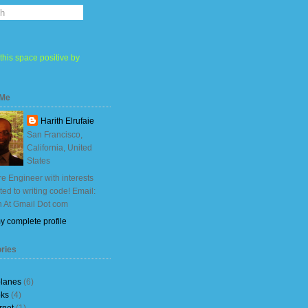
this space positive by
 Me
Harith Elrufaie
San Francisco,
California, United
States
e Engineer with interests
ited to writing code! Email:
h At Gmail Dot com
y complete profile
ries
planes
(6)
ks
(4)