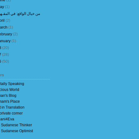
une
(
1
)
ay
(
1
)
من خيال الواقع: في المقـه
pril
(
2
)
arch
(
1
)
ebruary
(
2
)
anuary
(
1
)
8
(
20
)
7
(
28
)
6
(
50
)
rs
itally Speaking
cious World
an's Blog
am's Place
t in Translation
private corner
ani4Eva
 Sudanese Thinker
 Sudanese Optimist