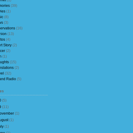
rnet
(1)
ories
(39)
ies
(1)
ic
(8)
ws
(3)
ervations
(16)
nion
(13)
tos
(4)
rt Story
(2)
cer
(2)
h
(1)
ughts
(15)
nslations
(2)
vel
(32)
and Radio
(5)
es
0
(
5
)
9
(
11
)
ovember
(
1
)
ugust
(
1
)
uly
(
1
)