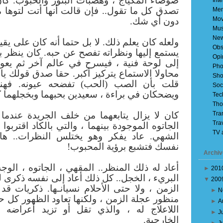
ضوضاء المكياج ، وهضبات البثور والحبوب. كان
Inte
تصدق كل ما تقول.. فإن قالت أنها أتت لتوها
Mem
Mov
دون أي شك.
Mus
Ne
ولعله كان يعلم ذلك. لا بل حتما أنه كان على يق
Obs
يستمع إليها ونظراته تفصح عن حبه. كان ينظر بت
Opi
إلى لوحة فنية ، فيسرح في عالم آخر ثم يعو
Pho
محاولا الاستماع يتركيز أكبر. حقا صدق قولك يا 
Sho
قلت بأن الصب (الحب) تفضحه عيونه. فهنا
Soc
ويضحكان في براءة ، سعيدين بحبهما وبخجلهما 
Tec
Tho
Tra
كان لا يزال يتابعهما من خلف الجريدة عندم
Tra
الجاتوه الموجودة بينهما ، والتي بالكاد اقتربو
TV 
الشهي. عاد يفكر وهو يختلس النظرات.. ه
نفسك فتشبع برؤية المحبوب!
Archiv
أعاد له ذلك المنظر.. المقهي ، الجاتوه ، الوج
►
201
البريء ، الخجل.. كل ذلك أعاد إلى نفسه ذكرى ل
▼
200
الزمن ، ولا حتى الأحلام نسيانـها. ذكريات قد
►
N
منظور عجلة الزمن ، ولكنها تعاود الظهور كل ح
►
A
اللاعلاج له ، والذي تقل أو تزيد أعراضه
►
J
الخارجية.