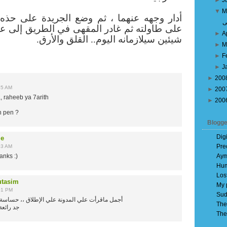
►
J
▼
M
أدار وجهه عنهما ، ثم وضع الجريدة على حذه
ى
على طاولته ثم غادر المقهى في الطريق إلى عمل
►
A
شيئين سيلازمانه اليوم.. القلق والأرق.
►
M
►
F
►
J
►
200
45 AM
►
200
, raheeb ya 7arith
►
200
n pen ?
Blogge
Dig
ie
Pre
53 AM
anks :)
Aym
Hum
Los
tasim
My 
01 PM
Sud
أجمل ماقرأت علي المدونة علي الإطلاق ،، حساسة 
The
جد رائعة
The