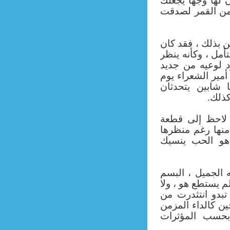
 لها وجها يجعلك
 من القمر لصدقت
ين بذلك ، فقد كان
أمل ، وكأنه ينظر
د لوعيه من جديد
أمير الشعراء يوم
 شابين يتحدثان
كذلك.
ا لاحظ إلى قطعة
ا منها رغم منظرها
اهو الحب ينسيك
ه الجميل ، البسم
م يستطع هو ، ولا
 تبدو انتثدرت من
ين كالداء المزمن
 بحسب المؤثرات