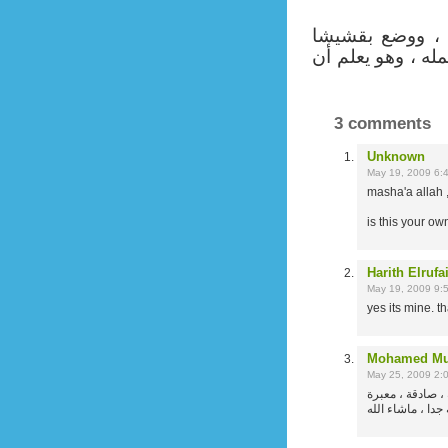
 ، ووضع بقشيشا
ه ، وهو يعلم أن
3 comments
Unknown
May 19, 2009 6:
masha'a allah ,
is this your ow
Harith Elrufa
May 19, 2009 9:
yes its mine. th
Mohamed Mu
May 25, 2009 2:
، صادقة ، معبرة
 جدا ، ماشاء الله