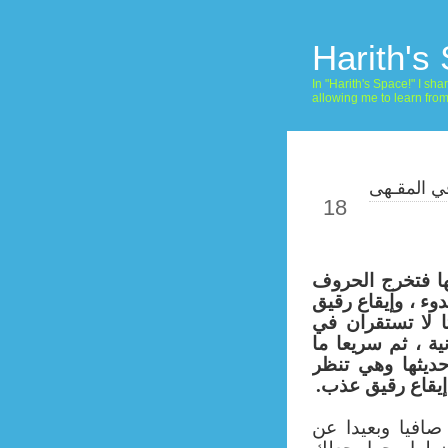
Harith's
In "Harith's Space!" I s
allowing me to learn fro
ي المقـهى
May
18
ا فتخرج الحروف
وء ، وإيقاع رقيق
تا لا تستقران في
نية ، ثم سريعا ما
حديثها وهي تنظر
يقاع رقيق عذب.
 صافيا وبعيدا عن