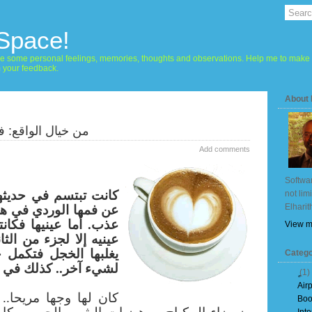
 Space!
hare some personal feelings, memories, thoughts and observations. Help me to make 
m your feedback.
About
من خيال الواقع: ف
Add comments
Softwar
كانت تبتسم في حديثه
not lim
Elharit
عن فمها الوردي في هد
عذب. أما عينيها فكان
View m
عينيه إلا لجزء من الثا
يغلبها الخجل فتكمل 
Catego
لشيء آخر.. كذلك في إ
(1)
Air
كان لها وجها مريحا..
Boo