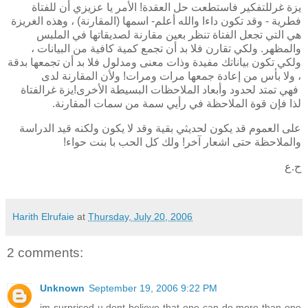
يزة
غر
للتفكير فاستطعت حل العقدة! الأمر يا عزيزي أن للفتاة
فطرية - وقد تكون داءا والله أعلم- اسمها (المقارنة) ، وهذه الغريزة
هي التي تجعل الفتاة تنظر بعين مقارنة لصديقاتها في الملبس
والمظهر. ولكي تقارن فلا بد أن تجمع كمية كافية من البيانات ،
ولكي تكون بياناتك مفيدة وذات معنى ومدلول فلا بد أن تجمعها بدقة
، ولا بأس من إعادة جمعها مرات ومرات! ولأن المقارنة لدى
فهي تمتد لحدود وأبعاد الملاحظات البسيطة الأخرى!
يزة
غر
الفتاة
لذا فإن قوة الملاحظة في رأيي سمة من سمات المقارنة.
على العموم قد يكون لحديثي بقية وقد لا يكون ولكنه قيد الدراسة
والملاحظة حتى اشعار آخر! ولك كل الحب با بنت حواء!
ح.ع
Harith Elrufaie
at
Thursday, July 20, 2006
2 comments:
Unknown
September 19, 2006 9:22 PM
im surprised u dont believe that one can do more than one