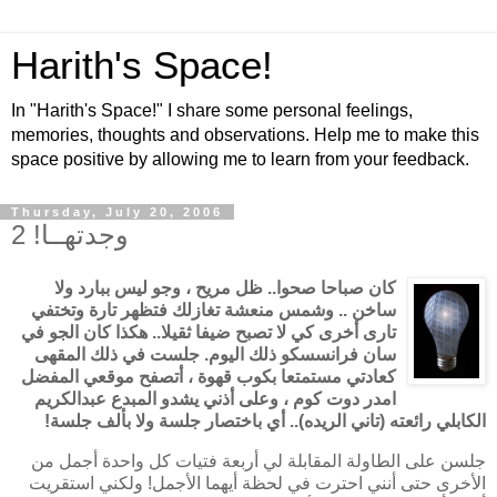
Harith's Space!
In "Harith's Space!" I share some personal feelings,
memories, thoughts and observations. Help me to make this
space positive by allowing me to learn from your feedback.
Thursday, July 20, 2006
وجدتهــا! 2
كان صباحا صحوا.. ظل مريح ، وجو ليس ببارد ولا
ساخن .. وشمس منعشة تغازلك فتظهر تارة وتختفي
تارى أخرى كي لا تصبح ضيفا ثقيلا.. هكذا كان الجو في
سان فرانسسكو ذلك اليوم. جلست في ذلك المقهى
كعادتي مستمتعا بكوب قهوة ، أتصفح موقعي المفضل
امدر دوت كوم ، وعلى أذني يشدو المبدع عبدالكريم
الكابلي رائعته (تاني الريده).. أي باختصار جلسة ولا بألف جلسة!
جلسن على الطاولة المقابلة لي أربعة فتيات كل واحدة أجمل من
الأخرى حتى أنني احترت في لحظة أيهما الأجمل! ولكني استقريت