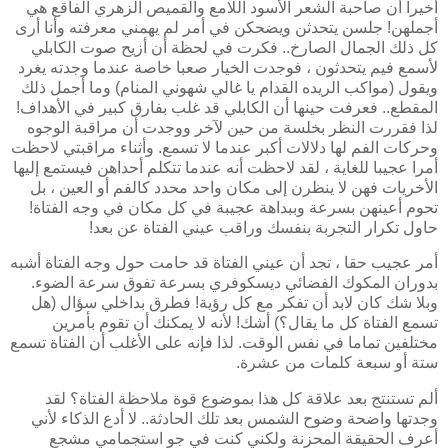
أخيرا أن صاحبة الشعر الأسود اللامع والقميص الزهري الفاقع هي
أجملهن! جلسن يتحدثن ويضحكن في أمر لم يهمني معرفته وأنا أرى
كل ذلك الجمال الصارخ.. فكرت في لحظة أن أزيح صوت الكابلي
لأسمع فيم يتحدثون ، فوجدت الخيار صعبا خاصة عندما وجدته يغرد
ويقول (مواكب الريده القدام يا غالي شهوني المنام) وما أجمل ذلك
المقطع.. فعرفت حينها أن الكابلي قد غلب بفارق كبير في الأهداف!
لذا فقررت النظر بخلسة من حين لآخر ووجدت أن مراقبة الوجوه
وحركات الفم لها دلالات أكبر عندما
لا تسمع. وأثناء مراقبتي لاحظت
أمرا عجيبا للغاية ، لقد لاحظت أنه عندما تتكلم أحداهن فيستمع إليها
الأخريات فهن لا ينظرن إلى مكان واحد محدد كالفم أو العين ، بل
تحوم أعينهن بسرعة وببداهة عجيبة في كل مكان في وجه الفتاة!
حاول تكرار التجربة بنفسك وراقب عيني الفتاة عن بعد!
أمر عجيب حقا ، تجد أن عيني الفتاة قد حامت حول وجه الفتاة أشبه
بدوران المكوك الفضائي ديسكوفري بسرعة تفوق سرعة الضوء.
وبلا شك كان لابد أن تفكر مع كل رؤية! فطرق بداخلي سؤال (هل
تسمع الفتاة كل ما يقال؟) أشك! لأنه لا يمكنك أن تقوم بأمرين
مختلفين تماما في نفس الوقت. لذا فإنه على الأغلب أن الفتاة تسمع
ستة أو سبعة كلمات من عشرة.
ألم تستنتج بعد علاقة كل هذا بموضوع قوة ملاحظة الفتاة؟ لقد
وجدتها واضحة وضوح الشمس بعد تلك الحادثة.. لا أدع الذكاء لأني
أعرف الحقيقة المحزنة ولكني كنت في جو استجمامي مشجع