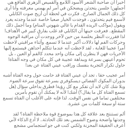
أخيرا أن صاحبة الشعر الأسود اللامع والقميص الزهري الفاقع هي
أجملهن! جلسن يتحدثن ويضحكن في أمر لم يهمني معرفته وأنا أرى
كل ذلك الجمال الصارخ.. فكرت في لحظة أن أزيح صوت الكابلي
لأسمع فيم يتحدثون ، فوجدت الخيار صعبا خاصة عندما وجدته يغرد
ويقول (مواكب الريده القدام يا غالي شهوني المنام) وما أجمل ذلك
المقطع.. فعرفت حينها أن الكابلي قد غلب بفارق كبير في الأهداف!
لذا فقررت النظر بخلسة من حين لآخر ووجدت أن مراقبة الوجوه
وحركات الفم لها دلالات أكبر عندما
لا تسمع. وأثناء مراقبتي لاحظت
أمرا عجيبا للغاية ، لقد لاحظت أنه عندما تتكلم أحداهن فيستمع إليها
الأخريات فهن لا ينظرن إلى مكان واحد محدد كالفم أو العين ، بل
تحوم أعينهن بسرعة وببداهة عجيبة في كل مكان في وجه الفتاة!
حاول تكرار التجربة بنفسك وراقب عيني الفتاة عن بعد!
أمر عجيب حقا ، تجد أن عيني الفتاة قد حامت حول وجه الفتاة أشبه
بدوران المكوك الفضائي ديسكوفري بسرعة تفوق سرعة الضوء.
وبلا شك كان لابد أن تفكر مع كل رؤية! فطرق بداخلي سؤال (هل
تسمع الفتاة كل ما يقال؟) أشك! لأنه لا يمكنك أن تقوم بأمرين
مختلفين تماما في نفس الوقت. لذا فإنه على الأغلب أن الفتاة تسمع
ستة أو سبعة كلمات من عشرة.
ألم تستنتج بعد علاقة كل هذا بموضوع قوة ملاحظة الفتاة؟ لقد
وجدتها واضحة وضوح الشمس بعد تلك الحادثة.. لا أدع الذكاء لأني
أعرف الحقيقة المحزنة ولكني كنت في جو استجمامي مشجع