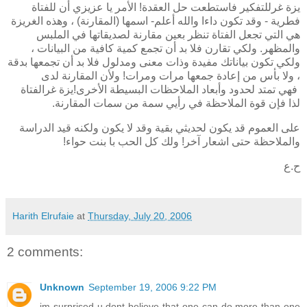
يزة
غر
للتفكير فاستطعت حل العقدة! الأمر يا عزيزي أن للفتاة
فطرية - وقد تكون داءا والله أعلم- اسمها (المقارنة) ، وهذه الغريزة
هي التي تجعل الفتاة تنظر بعين مقارنة لصديقاتها في الملبس
والمظهر. ولكي تقارن فلا بد أن تجمع كمية كافية من البيانات ،
ولكي تكون بياناتك مفيدة وذات معنى ومدلول فلا بد أن تجمعها بدقة
، ولا بأس من إعادة جمعها مرات ومرات! ولأن المقارنة لدى
فهي تمتد لحدود وأبعاد الملاحظات البسيطة الأخرى!
يزة
غر
الفتاة
لذا فإن قوة الملاحظة في رأيي سمة من سمات المقارنة.
على العموم قد يكون لحديثي بقية وقد لا يكون ولكنه قيد الدراسة
والملاحظة حتى اشعار آخر! ولك كل الحب با بنت حواء!
ح.ع
Harith Elrufaie
at
Thursday, July 20, 2006
2 comments:
Unknown
September 19, 2006 9:22 PM
im surprised u dont believe that one can do more than one