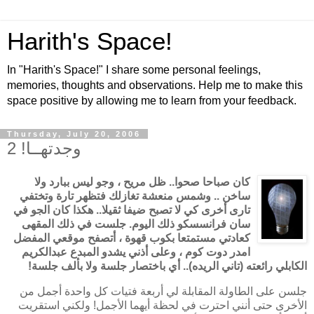
Harith's Space!
In "Harith's Space!" I share some personal feelings,
memories, thoughts and observations. Help me to make this
space positive by allowing me to learn from your feedback.
Thursday, July 20, 2006
وجدتهــا! 2
كان صباحا صحوا.. ظل مريح ، وجو ليس ببارد ولا
ساخن .. وشمس منعشة تغازلك فتظهر تارة وتختفي
تارى أخرى كي لا تصبح ضيفا ثقيلا.. هكذا كان الجو في
سان فرانسسكو ذلك اليوم. جلست في ذلك المقهى
كعادتي مستمتعا بكوب قهوة ، أتصفح موقعي المفضل
امدر دوت كوم ، وعلى أذني يشدو المبدع عبدالكريم
الكابلي رائعته (تاني الريده).. أي باختصار جلسة ولا بألف جلسة!
جلسن على الطاولة المقابلة لي أربعة فتيات كل واحدة أجمل من
الأخرى حتى أنني احترت في لحظة أيهما الأجمل! ولكني استقريت