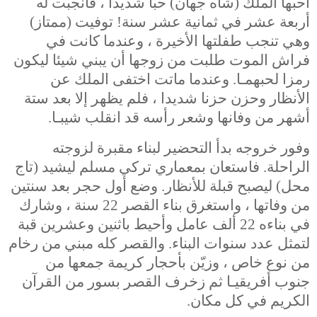
أحبها الملك (شاه جهان) حبا شديدا ، فأنجبت له
أربعة عشر في ثمانية عشر سنة! توفيت (ممتاز)
وهي تنجب طفلتها الأخيرة ، وعندما كانت في
فراش الموت طلبت من زوجها أن يبني شيئا ليكون
رمزا لحبهمـا. وعندما ماتت اختفى الملك عن
الأنظار وحزن حزنا شديدا ، فلم يظهر إلا بعد ستة
أشهر من وفانها وشعر رأسه قد انقلب شيبـا.
وفور خروجه بدأ التحضير لبناء مقبرة لزوجته
الراحلة. فاستعان بمعماري تركي مسلم ليشيد (تاج
محل) ليصبح قبلة للأنظار. وضع أول حجر بعد سنتين
من وفاتها ، واستغرق بناء القصر 22 سنة ، وشارك
في بناءه 22 ألف عامل وأحيط باثنين وعشرين قبة
لتمثل عدد سنوات البناء. والقصر كله مبني من رخام
من نوع خاص ، وزيّن بأحجار كريمة جمعها من
جنوب أفريقيـا ثم زخرف القصر بسور من القرآن
الكريم في كل مكان.