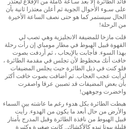
قائد الطائرة إلا بعد سـاعة كاملة من الإقلاع ليعتذر
على سـوء الأحوال الجوية ثم أعلن معتذرا ثانية بأن
الحال سيستمر كما هو حتى نصف الساعة الأخيرة
من الرحلة!
قلت مازخا للمضيفة الانجليزية وهي تصب لي
القهوة قبيل الهبوط في مطار مومباي إن رأت رحلة
بهذا السوء. فأجابت بالإيحاب ، ثم أردفت بصوت
خافت أنك محظوظ لأن تجلس في مقدمة الطائرة ،
فلو كنت في ذيل الطائرة حيث يجلس المضيفات
لرأيت عجب العجاب. ثم أضافت بصوت خافت أكثر
بأن بعض المضيفات قد تصببن عرقا واصفرت
واخضرت وجوههن!
هبطت الطائرة بكل هدوء رغم ما عاشته بين السماء
والأرض من حال أبعد ما يكون من الهدوء. رأيت
قبيل الهبوط من نافذة الطائرة وقبل المدرج بأمتار
قليلة بيوتا تبدو كالأكشاك.. كانت صغيرة وكثيرة