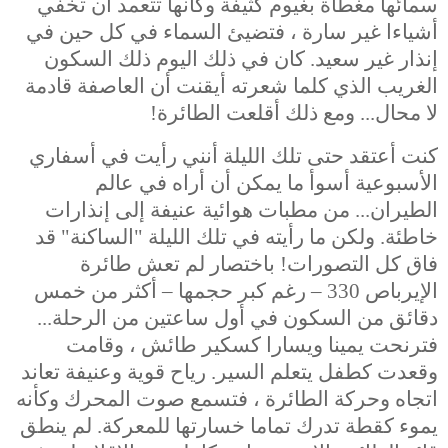
سمائها مغطاة بغيوم كثيفة وكأنها تتعمد أن تخفي
أشياءا غير سارة ، فتضيئ السماء في كل حين في
إنذار غير سعيد. كان في ذلك اليوم ذلك السكون
الغريب الذي كلما شعرته أيقنت أن العاصفة قادمة
لا محال... ومع ذلك أقلعت الطائرة!
كنت أعتقد حتى تلك الليلة أنني رأيت في أسفاري
الأسبوعية أسوأ ما يمكن أن أراه في عالم
الطيران... من مطبات هوائية عنيفة إلى إنذارات
خاطئة. ولكن ما رأيته في تلك الليلة "الساكنة" قد
فاق كل التصورات! باختصار لم تعش طائرة
الإيرباص 330 – رغم كبر حجمها – أكثر من خمس
دقائق من السكون في أول ساعتين من الرحلة...
فترنحت يمينا ويسارا كسكير طائش ، وقامت
وقعدت كطفل يتعلم السير. رياح قوية وعنيفة تعاند
اتجاه وحركة الطائرة ، فتسمع صوت المحرك وكأنه
يموء كقطة تدرك تماما خسارتها للمعركة. لم ينطق