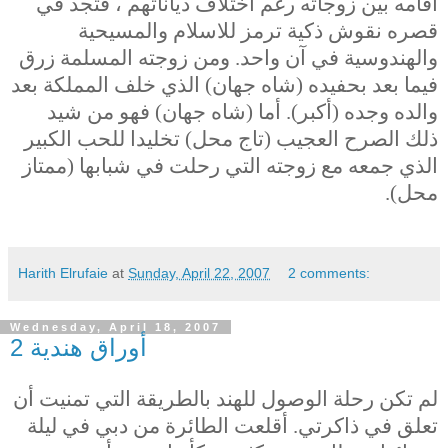
أقامه بين زوجاته رغم اختلاف دياناتهم ، فتجد في
قصره نقوش ذكية ترمز للاسلام والمسيحية
والهندوسية في آن واحد. ومن زوجته المسلمة زرق
فيما بعد بحفيده (شاه جهان) الذي خلف المملكة بعد
والده وجده (أكبر). أما (شاه جهان) فهو من شيد
ذلك الصرح العجيب (تاج محل) تخليدا للحب الكبير
الذي جمعه مع زوجته التي رحلت في شبابها (ممتاز
محل).
Harith Elrufaie
at
Sunday, April 22, 2007
2 comments:
Wednesday, April 18, 2007
أوراق هندية 2
لم تكن رحلة الوصول للهند بالطريقة التي تمنيت أن
تعلق في ذاكرتي. أقلعت الطائرة من دبي في ليلة