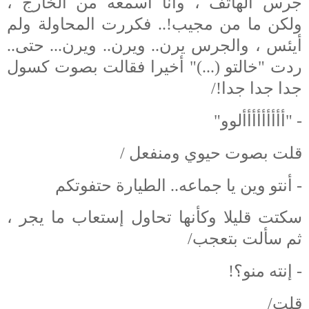
جرس الهاتف ، وأنا أسمعه من الخارج ،
ولكن ما من مجيب!.. فكررت المحاولة ولم
أيئس ، والجرس يرن.. ويرن.. ويرن... حتى..
ردت "خالتو (...)" أخيرا فقالت بصوت كسول
جدا جدا جدا!/
- "أأأأأأأأألوو"
قلت بصوت حيوي ومنفعل /
- أنتو وين يا جماعه.. الطيارة حتفوتكم
سكتت قليلا وكأنها تحاول إستعاب ما يجر ،
ثم سألت بتعجب/
- إنته منو؟!
قلت/