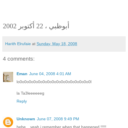
أبوظبي ، 22 أكتوبر 2002
Harith Elrufaie
at
Sunday, May 18, 2008
4 comments:
Eman
June 04, 2008 4:01 AM
lo0o0o0o0o0o0o0o0o0o0o0o0o0o0o0o0l
la Ta3leeeeeeg
Reply
Unknown
June 07, 2008 9:49 PM
hehe .. yeah i remember when that happened !!!!!