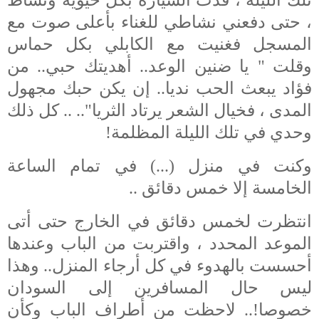
، حتى دفعني نشاطي للغناء بأعلى صوت مع
المسجل
فغنيت مع الكابلي بكل حماس
وقلت " يا ضنين الوعد.. أهديتك حبي.. من
فؤاد يبعث الحب نديا.. إن يكن حبك مجهول
المدى ، فخيال الشعر يرتاد الثريا"..
.. كل ذلك
وحدي في تلك الليلة المظلمة!
وكنت في منزل (...) في تمام الساعة
الخامسة إلا خمس دقائق ..
انتظرت لخمس دقائق في الخارج حتى أتى
الموعد المحدد ، واقتربت من الباب وعندها
أحسست بالهدوء في كل أرجاء المنزل.. وهذا
ليس حال المسافرين إلى السودان
خصوصا!.. لاحظت من أطراف الباب وكأن