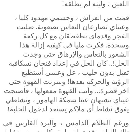
اللعين ، وليته لم يطلقه!
قمت من الفراش ، وجسمي مهدود كليا ،
وعيناي تصارعان النعاس بصعوبة. صليت
الفجر وقدماي تطقطقان مع كل ركعة
وسجدة. فكرت مليا في كيفية إزالة هذا
الشعور بالنعاس والإرهاق حتى وجدت
الحل!.. كان الحل في إعداد فنجان نسكافيه
ثقيل بدون حليب ، عل وعسى أستطيع
الرؤية والحركة بعدها! وشربت القهوة حتى
آخر قطرة... وآتت القهوة مفعولها ، فأصبحت
عيناي تشبهان عينا سمكة الهامور ، ونشاطي
يفوق نشاط أي ملاكم يستعد لدخول الحلبة!
ورغم الظلام الدامس ، والبرد القارس في
تلك الليلة ، قدت السيارة بكل حيوية ونشاط