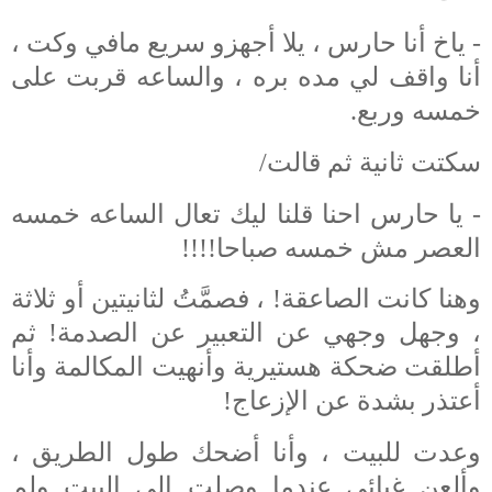
- ياخ أنا حارس ، يلا أجهزو سريع مافي وكت ،
أنا واقف لي مده بره ، والساعه قربت على
خمسه وربع.
سكتت ثانية ثم قالت/
- يا حارس احنا قلنا ليك تعال الساعه خمسه
العصر مش خمسه صباحا!!!!
وهنا كانت الصاعقة! ، فصمَّتُ لثانيتين أو ثلاثة
، وجهل وجهي عن التعبير عن الصدمة! ثم
أطلقت ضحكة هستيرية وأنهيت المكالمة وأنا
أعتذر بشدة عن الإزعاج!
وعدت للبيت ، وأنا أضحك طول الطريق ،
وألعن غبائي عندما وصلت إلى البيت ولم