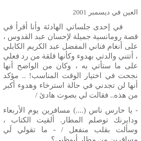
العين في ديسمبر 2001
في إحدى جلساتي الهادئة وأنا أقرأ في
قصة رومانسية جميلة لإحسان عبد القدوس ،
على أنغام فناني المفضل عبد الكريم الكابلي
، أتتني والدتي بهدوء وكأنها قلقة من رد فعلي
على ما ستأتي به ، وكان من الواضح أنها
نجحت في اختيار الوقت المناسب! .. مؤكد
أنها لن تجدني في حالة استرخاء وهدوء أكبر
من هذه.. فقالت لي بصوت هادئ /
- يا حارس ناس (....)
مسافرين يوم الأربعاء
ودايرنك توصلم المطار
.
ألقيت الكتاب ،
وسألت بقلب منفعل / - ما
ت
قولي لَي
مسافرين من مطار أبوظبي؟