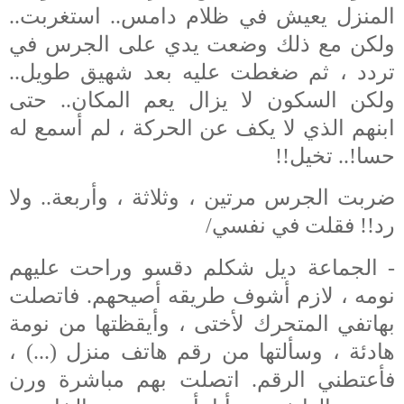
المنزل يعيش في ظلام دامس.. استغربت..
ولكن مع ذلك وضعت يدي على الجرس في
تردد ، ثم ضغطت عليه بعد شهيق طويل..
ولكن السكون لا يزال يعم المكان.. حتى
ابنهم الذي لا يكف عن الحركة ، لم أسمع له
حسا!.. تخيل!!
ضربت الجرس مرتين ، وثلاثة ، وأربعة.. ولا
رد!! فقلت في نفسي/
- الجماعة ديل شكلم دقسو وراحت عليهم
نومه ، لازم أشوف طريقه أصيحهم. فاتصلت
بهاتفي
المتحرك لأختى ، وأيقظتها من نومة
هادئة ، وسألتها من رقم هاتف منزل (...) ،
فأعتطني الرقم. اتصلت بهم مباشرة ورن