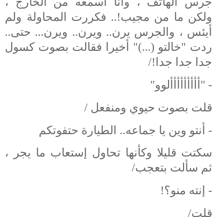
جرس الهاتف ، وأنا أسمعه من الخارج ،
ولكن ما من مجيب!.. فكررت المحاولة ولم
أيئس ، والجرس يرن.. ويرن.. ويرن... حتى..
ردت "خالتو (...)" أخيرا فقالت بصوت كسول
جدا جدا جدا!/
- "أأأأأأأأألوو"
قلت بصوت حيوي ومنفعل /
- أنتو وين يا جماعه.. الطيارة حتفوتكم
سكتت قليلا وكأنها تحاول إستعاب ما يجر ،
ثم سألت بتعجب/
- إنته منو؟!
قلت/