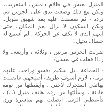
المنزل يعيش في ظلام دامس.. استغربت..
ولكن مع ذلك وضعت يدي على الجرس في
تردد ، ثم ضغطت عليه بعد شهيق طويل..
ولكن السكون لا يزال يعم المكان.. حتى
ابنهم الذي لا يكف عن الحركة ، لم أسمع له
حسا!.. تخيل!!
ضربت الجرس مرتين ، وثلاثة ، وأربعة.. ولا
رد!! فقلت في نفسي/
- الجماعة ديل شكلم دقسو وراحت عليهم
نومه ، لازم أشوف طريقه أصيحهم. فاتصلت
بهاتفي
المتحرك لأختى ، وأيقظتها من نومة
هادئة ، وسألتها من رقم هاتف منزل (...) ،
فأعتطني الرقم. اتصلت بهم مباشرة ورن