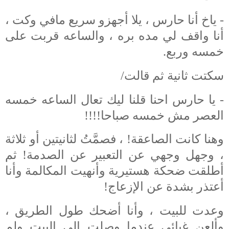
- ياخ أنا حارس ، يلا أجهزو سريع مافي وكت ،
أنا واقف لي مده بره ، والساعه قربت على
خمسه وربع.
سكتت ثانية ثم قالت/
- يا حارس احنا قلنا ليك تعال الساعه خمسه
العصر مش خمسه صباحا!!!!
وهنا كانت الصاعقة! ، فصمَّتُ لثانيتين أو ثلاثة
، وجهل وجهي عن التعبير عن الصدمة! ثم
أطلقت ضحكة هستيرية وأنهيت المكالمة وأنا
أعتذر بشدة عن الإزعاج!
وعدت للبيت ، وأنا أضحك طول الطريق ،
وألعن غبائي عندما وصلت إلى البيت ولم