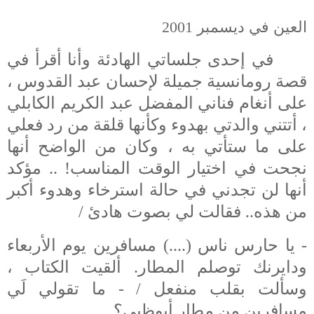
العين في ديسمبر 2001
في إحدى جلساتي الهادئة وأنا أقرأ في
قصة رومانسية جميلة لإحسان عبد القدوس ،
على أنغام فناني المفضل عبد الكريم الكابلي
، أتتني والدتي بهدوء وكأنها قلقة من رد فعلي
على ما ستأتي به ، وكان من الواضح أنها
نجحت في اختيار الوقت المناسب! .. مؤكد
أنها لن تجدني في حالة استرخاء وهدوء أكبر
من هذه.. فقالت لي بصوت هادئ /
- يا حارس ناس (....)
مسافرين يوم الأربعاء
ودايرنك توصلم المطار
.
ألقيت الكتاب ،
وسألت بقلب منفعل / - ما
ت
قولي لَي
مسافرين من مطار أبوظبي؟