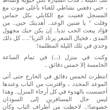
، حتى دفعني نشاطي للغناء بأعلى صوت مع
المسجل
فغنيت مع الكابلي بكل حماس
وقلت " يا ضنين الوعد.. أهديتك حبي.. من
فؤاد يبعث الحب نديا.. إن يكن حبك مجهول
المدى ، فخيال الشعر يرتاد الثريا"..
.. كل ذلك
وحدي في تلك الليلة المظلمة!
وكنت في منزل (...) في تمام الساعة
الخامسة إلا خمس دقائق ..
انتظرت لخمس دقائق في الخارج حتى أتى
الموعد المحدد ، واقتربت من الباب وعندها
أحسست بالهدوء في كل أرجاء المنزل.. وهذا
ليس حال المسافرين إلى السودان
خصوصا!.. لاحظت من أطراف الباب وكأن