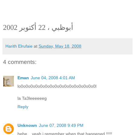
أبوظبي ، 22 أكتوبر 2002
Harith Elrufaie
at
Sunday, May 18, 2008
4 comments:
Eman
June 04, 2008 4:01 AM
lo0o0o0o0o0o0o0o0o0o0o0o0o0o0o0o0l
la Ta3leeeeeeg
Reply
Unknown
June 07, 2008 9:49 PM
hehe .. yeah i remember when that happened !!!!!