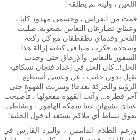
اللعين ، وليته لم يطلقه!
قمت من الفراش ، وجسمي مهدود كليا ،
وعيناي تصارعان النعاس بصعوبة. صليت
الفجر وقدماي تطقطقان مع كل ركعة
وسجدة. فكرت مليا في كيفية إزالة هذا
الشعور بالنعاس والإرهاق حتى وجدت
الحل!.. كان الحل في إعداد فنجان نسكافيه
ثقيل بدون حليب ، عل وعسى أستطيع
الرؤية والحركة بعدها! وشربت القهوة حتى
آخر قطرة... وآتت القهوة مفعولها ، فأصبحت
عيناي تشبهان عينا سمكة الهامور ، ونشاطي
يفوق نشاط أي ملاكم يستعد لدخول الحلبة!
ورغم الظلام الدامس ، والبرد القارس في
تلك الليلة ، قدت السيارة بكل حيوية ونشاط