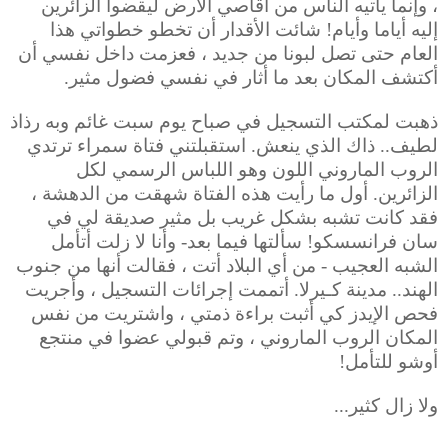
، وإنما يأتيه الناس من أقاصي الأرض ليقضوا الزائرين
إليه أياما وأيام! شائت الأقدار أن تخطو خطواتي هذا
العام حتى تصل لبونا من جديد ، فعزمت داخل نفسي أن
أكتشف المكان بعد ما أثار في نفسي فضول مثير.
ذهبت لمكتب التسجيل في صباح يوم سبت غائم وبه رذاذ
لطيف.. ذاك الذي ينعش. استقبلتني فتاة سمراء ترتدي
الروب الماروني اللون وهو اللباس الرسمي لكل
الزائرين. أول ما رأيت هذه الفتاة شهقت من الدهشة ،
فقد كانت تشبه بشكل غريب بل مثير صديقة لي في
سان فرانسسكو! سألتها فيما بعد- وأنا لا زلت أتأمل
الشبه العجيب - من أي البلاد أتت ، فقالت أنها من جنوب
الهند.. مدينة كـيرلا. أتممت إجرائات التسجيل ، وأجريت
فحص الإيدز كي أثبت براءة ذمتي ، واشتريت من نفس
المكان الروب الماروني ، وتم قبولي عضوا في منتجع
أوشو للتأمل!
ولا زال كثير...