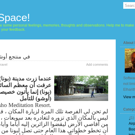
 Space!
hare some personal feelings, memories, thoughts and observations. Help me to make 
m your feedback.
About
في منتجع أوشو 
ravel
Add comments
عندما زرت مدينة (بونا)
Softwar
not lim
عرفت أن معظم السائح
Elharit
بونا) إنما يأتون خصيصا
View m
(أوشو) للتأمل
ho Meditation Resort.
Catego
لم تحن لي الفرصة تلك المرة لزيارة المكان ، ف
ليس بالمكان الذي تزوره لتغادره بعد سويعات ، وإ
(1)
من أقاصي الأرض ليقضوا الزائرين إليه أياما وأيا
Air
أن تخطو خطواتي هذا العام حتى تصل لبونا من 
Boo