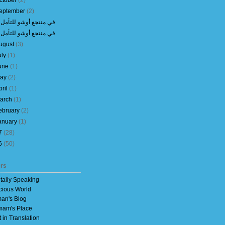
ctober
(
2
)
eptember
(
2
)
في منتجع أوشو للتأمل 2
في منتجع أوشو للتأمل 1
ugust
(
3
)
uly
(
1
)
une
(
1
)
ay
(
2
)
pril
(
1
)
arch
(
1
)
ebruary
(
2
)
anuary
(
1
)
7
(
28
)
6
(
50
)
rs
itally Speaking
cious World
an's Blog
am's Place
t in Translation