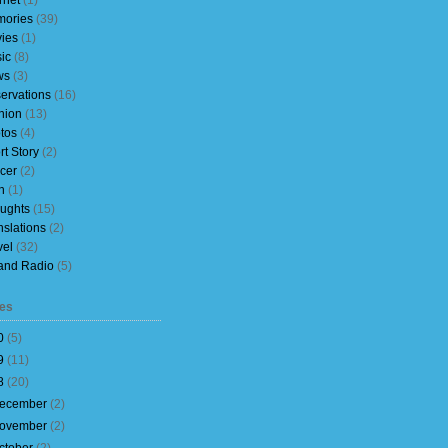
rnet
(1)
ories
(39)
ies
(1)
ic
(8)
ws
(3)
ervations
(16)
nion
(13)
tos
(4)
rt Story
(2)
cer
(2)
h
(1)
ughts
(15)
nslations
(2)
vel
(32)
and Radio
(5)
es
0
(
5
)
9
(
11
)
8
(
20
)
ecember
(
2
)
ovember
(
2
)