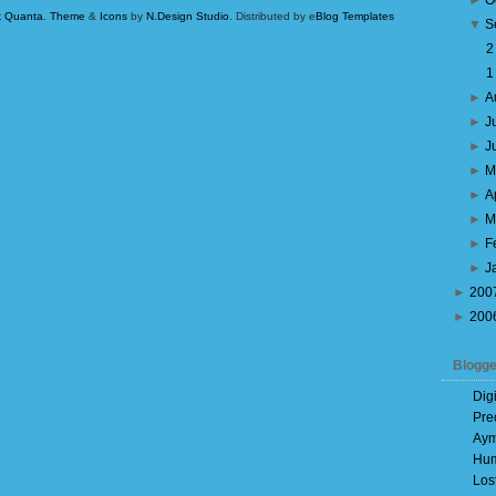
►
O
k Quanta
.
Theme
&
Icons
by
N.Design Studio
. Distributed by e
Blog Templates
▼
S
►
A
►
J
►
J
►
M
►
A
►
M
►
F
►
J
►
200
►
200
Blogge
Dig
Pre
Aym
Hum
Los