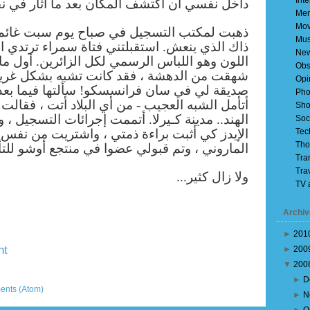
Inte
داخل نفسي أن أكتشف المكان بعد ما أثار في.
Mem
Mov
ذهبت لمكتب التسجيل في صباح يوم سبت غائم..
Mus
ذاك الذي ينعش. استقبلتني فتاة سمراء ترتدي ا
Ne
اللون وهو اللباس الرسمي لكل الزائرين. أول ما 
Obs
شهقت من الدهشة ، فقد كانت تشبه بشكل غريب
Opi
صديقة لي في سان فرانسسكو! سألتها فيما بعد- 
Pho
أتأمل الشبه العجيب - من أي البلاد أتت ، فقالت
Sho
الهند.. مدينة كـيرلا. أتممت إجرائات التسجيل 
Soc
الإيدز كي أثبت براءة ذمتي ، واشتريت من نفس 
Tec
Tho
الماروني ، وتم قبولي عضوا في منتجع أوشو للت!
Tra
Tra
ولا زال كثير...
TV 
Archiv
►
201
nt
►
200
▼
200
Older Post
►
D
ents (Atom)
►
N