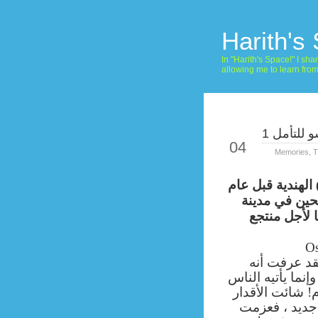
Harith's
In "Harith's Space!" I s
allowing me to learn fro
للتأمل 1
Sep
04
Memories
,
T
 الهندية قبل عام
ين في مدينة
( لأجل منتجع
Os
قد عرفت أنه
نما يأتيه الناس
م! شائت الأقدار
جديد ، فعزمت