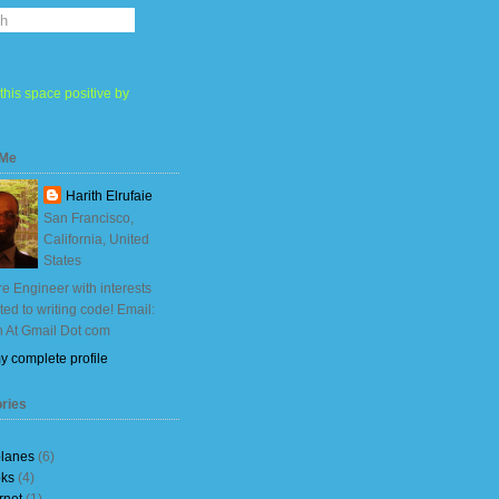
this space positive by
 Me
Harith Elrufaie
San Francisco,
California, United
States
e Engineer with interests
ited to writing code! Email:
h At Gmail Dot com
y complete profile
ries
planes
(6)
ks
(4)