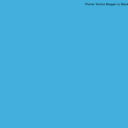
iTheme Techno Blogger
by
Blac