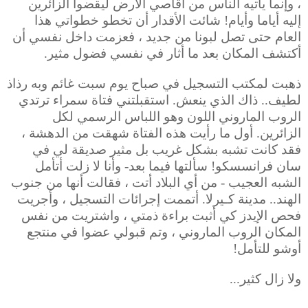
، وإنما يأتيه الناس من أقاصي الأرض ليقضوا الزائرين
إليه أياما وأيام! شائت الأقدار أن تخطو خطواتي هذا
العام حتى تصل لبونا من جديد ، فعزمت داخل نفسي أن
أكتشف المكان بعد ما أثار في نفسي فضول مثير.
ذهبت لمكتب التسجيل في صباح يوم سبت غائم وبه رذاذ
لطيف.. ذاك الذي ينعش. استقبلتني فتاة سمراء ترتدي
الروب الماروني اللون وهو اللباس الرسمي لكل
الزائرين. أول ما رأيت هذه الفتاة شهقت من الدهشة ،
فقد كانت تشبه بشكل غريب بل مثير صديقة لي في
سان فرانسسكو! سألتها فيما بعد- وأنا لا زلت أتأمل
الشبه العجيب - من أي البلاد أتت ، فقالت أنها من جنوب
الهند.. مدينة كـيرلا. أتممت إجرائات التسجيل ، وأجريت
فحص الإيدز كي أثبت براءة ذمتي ، واشتريت من نفس
المكان الروب الماروني ، وتم قبولي عضوا في منتجع
أوشو للتأمل!
ولا زال كثير...