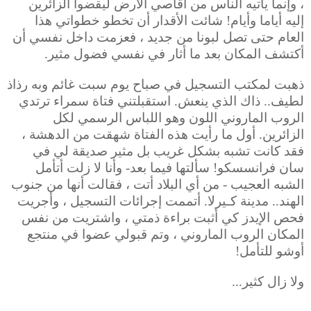
، وإنما يأتيه الناس من أقاصي الأرض ليقضوا الزائرين
إليه أياما وأيام! شائت الأقدار أن تخطو خطواتي هذا
العام حتى تصل لبونا من جديد ، فعزمت داخل نفسي أن
أكتشف المكان بعد ما أثار في نفسي فضول مثير.
ذهبت لمكتب التسجيل في صباح يوم سبت غائم وبه رذاذ
لطيف.. ذاك الذي ينعش. استقبلتني فتاة سمراء ترتدي
الروب الماروني اللون وهو اللباس الرسمي لكل
الزائرين. أول ما رأيت هذه الفتاة شهقت من الدهشة ،
فقد كانت تشبه بشكل غريب بل مثير صديقة لي في
سان فرانسسكو! سألتها فيما بعد- وأنا لا زلت أتأمل
الشبه العجيب - من أي البلاد أتت ، فقالت أنها من جنوب
الهند.. مدينة كـيرلا. أتممت إجرائات التسجيل ، وأجريت
فحص الإيدز كي أثبت براءة ذمتي ، واشتريت من نفس
المكان الروب الماروني ، وتم قبولي عضوا في منتجع
أوشو للتأمل!
ولا زال كثير...