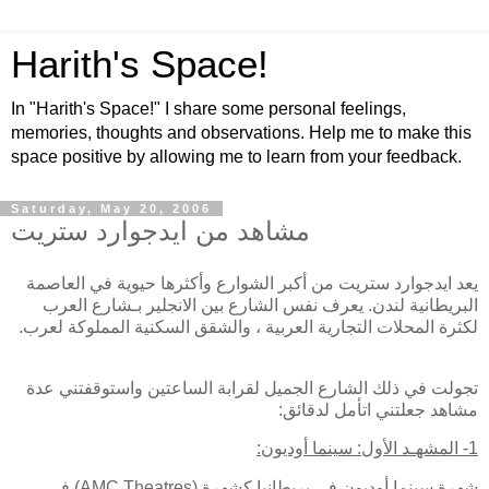
Harith's Space!
In "Harith's Space!" I share some personal feelings,
memories, thoughts and observations. Help me to make this
space positive by allowing me to learn from your feedback.
Saturday, May 20, 2006
مشاهد من ايدجوارد ستريت
يعد ايدجوارد ستريت من أكبر الشوارع وأكثرها حيوية في العاصمة
البريطانية لندن. يعرف نفس الشارع بين الانجلير بـشارع العرب
لكثرة المحلات التجارية العربية ، والشقق السكنية المملوكة لعرب.
تجولت في ذلك الشارع الجميل لقرابة الساعتين واستوقفتني عدة
مشاهد جعلتني اتأمل لدقائق:
1- المشهـد الأول: سينما أوديون:
شهرة سينما أوديون في بريطانيا كشهرة (
(AMC Theatres
في