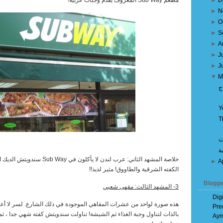
D
►
مطعم
Sub Way
المعروف يقدم وجبات عربية!
►
N
►
O
►
S
►
A
►
J
►
J
▼
M
ج
Y
T
ت
ة
خلاصة المشهد الثاني: عرب لندن لا يأكلون في
Sub Way
سندويتش الديك البا
►
A
الكفته الشرقية والطاووق! مثير لذيذ!!
Blogge
3- المشهد الثالث: مقهى شعبي
Dig
هذه صورة لواحد من عشرات المقاهي الموجودة في ذلك الشارع. لسر لا أعل
Pre
بالذات لتناول وجبة الغذاء ثم الشيشة! تناولت سندويتش كفته شهي جدا ، ث
Aym