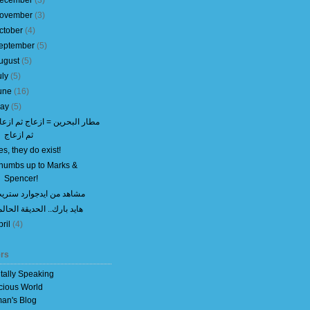
ecember
(
3
)
ovember
(
3
)
ctober
(
4
)
eptember
(
5
)
ugust
(
5
)
uly
(
5
)
une
(
16
)
ay
(
5
)
مطار البحرين = ازعاج ثم ازعا
ثم ازعاج
es, they do exist!
humbs up to Marks &
Spencer!
مشاهد من ايدجوارد ستري
هايد بارك.. الحديقة الحالم
pril
(
4
)
rs
itally Speaking
cious World
an's Blog