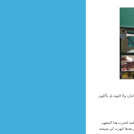
رد ولا التونه بل يأكلون
مه لخترت هذا المقهى
م بعدها جُهزت لي شيشة