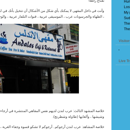
نعناع رائعة!
Hum
Los
وأنت في داخل المقهى لا يمكنك بأي شكل من الأشكال أن تتخيل بأنك في لند
My 
، الطهاة والجرسونات عرب ، الموسيقى عربية ، قنوات التلفاز عربية ، والوج
Sud
The
The
Visitor
Live Tr
خلاصة المشهد الثالث: عرب لندن لديهم نفس المقاهي المنتشرة في أرجاء الد
وشيشها ، وألعابها (طاولة وشطرنج).
خلاصة المشاهد: عرب لندن أرجوكم.. أرجوكم لا تشكو قسوة وجفاء الغربة ، 