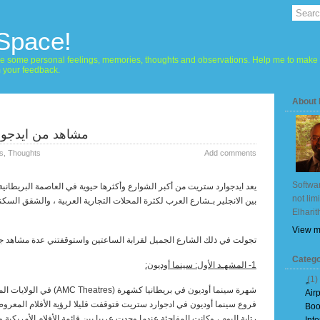
 Space!
hare some personal feelings, memories, thoughts and observations. Help me to make 
m your feedback.
About
مشاهد من ايدجوا
s
,
Thoughts
Add comments
Softwar
يعد ايدجوارد ستريت من أكبر الشوارع وأكثرها حيوية في العاصمة البريطان
not lim
بين الانجلير بـشارع العرب لكثرة المحلات التجارية العربية ، والشقق السكن
Elharit
View m
تجولت في ذلك الشارع الجميل لقرابة الساعتين واستوقفتني عدة مشاهد جعل
Catego
1- المشهـد الأول: سينما أوديون:
(1)
شهرة سينما أوديون في بريطانيا كشهرة (
(AMC Theatres
في الولايات ال
Air
فروع سينما أوديون في ادجوارد ستريت فتوقفت قليلا لرؤية الأفلام المعرو
Boo
رتابة اليوم ، وكانت المفاجئة عندما وجدت عربيا بين قائمة الأفلام الأمريكية وا