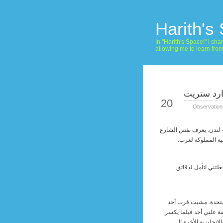
Harith's
In "Harith's Space!" I s
allowing me to learn fro
رد ستريت
May
20
Observation
ية لندن. يعرف نفس الشارع
ية المملوكة لعرب.
تني اتأمل لدقائق:
متحدة. مشيت قرب أحد
ضة علني أجد فيلما يكسر
لانجليزية الأخرى!!