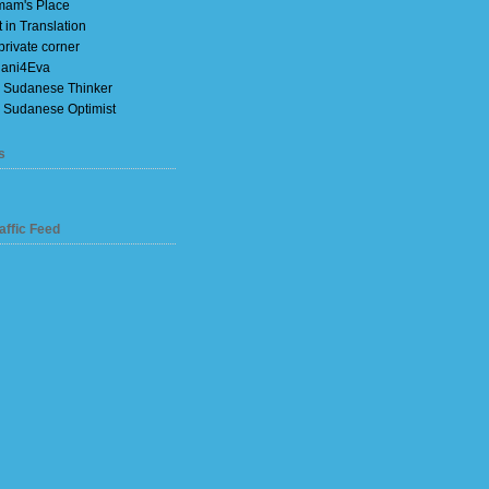
am's Place
t in Translation
private corner
ani4Eva
 Sudanese Thinker
 Sudanese Optimist
s
affic Feed