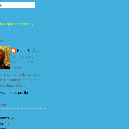
this space positive by
 Me
Harith Elrufaie
San Francisco,
California, United
States
e Engineer with interests
ited to writing code! Email:
h At Gmail Dot com
y complete profile
ries
planes
(6)
ks
(4)