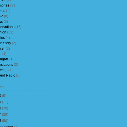
rnet
(1)
ories
(39)
ies
(1)
ic
(8)
ws
(3)
ervations
(16)
nion
(13)
tos
(4)
rt Story
(2)
cer
(2)
h
(1)
ughts
(15)
nslations
(2)
vel
(32)
and Radio
(5)
es
0
(
5
)
9
(
11
)
8
(
20
)
7
(
28
)
6
(
50
)