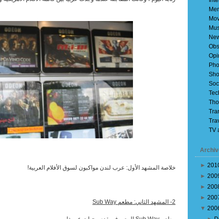
Inte
Mem
Mov
Mus
Ne
Obs
Opi
Pho
Sho
Soc
Tec
Tho
Tra
Tra
TV 
Archiv
►
201
خلاصة المشهد الأول: عرب لندن مواكبون لسوق الأفلام العربية!
►
200
►
200
►
200
2- المشهد الثاني: مطعم
Sub Way
▼
200