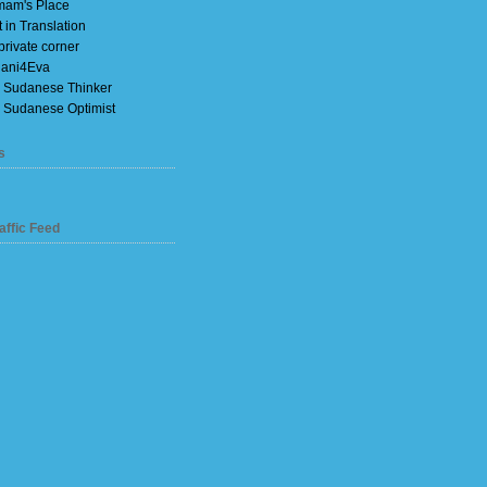
am's Place
t in Translation
private corner
ani4Eva
 Sudanese Thinker
 Sudanese Optimist
s
affic Feed