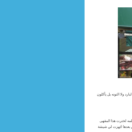
رد ولا التونه بل يأكلون
مه لخترت هذا المقهى
م بعدها جُهزت لي شيشة