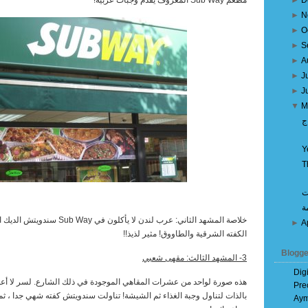
D
►
مطعم
Sub Way
المعروف يقدم وجبات عربية!
►
N
►
O
►
S
►
A
►
J
►
J
▼
M
ج
Y
T
ت
ة
خلاصة المشهد الثاني: عرب لندن لا يأكلون في
Sub Way
سندويتش الديك البا
►
A
الكفته الشرقية والطاووق! مثير لذيذ!!
Blogge
3- المشهد الثالث: مقهى شعبي
Dig
هذه صورة لواحد من عشرات المقاهي الموجودة في ذلك الشارع. لسر لا أعل
Pre
بالذات لتناول وجبة الغذاء ثم الشيشة! تناولت سندويتش كفته شهي جدا ، ث
Aym