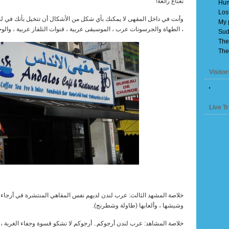
نعناع رائعة!
Hum
Los
وأنت في داخل المقهى لا يمكنك بأي شكل من الأشكال أن تتخيل بأنك في لند
My 
، الطهاة والجرسونات عرب ، الموسيقى عربية ، قنوات التلفاز عربية ، والوج
Sud
The
The
Visitor
Live Tr
خلاصة المشهد الثالث: عرب لندن لديهم نفس المقاهي المنتشرة في أرجاء الد
وشيشها ، وألعابها (طاولة وشطرنج).
خلاصة المشاهد: عرب لندن أرجوكم.. أرجوكم لا تشكو قسوة وجفاء الغربة ، 