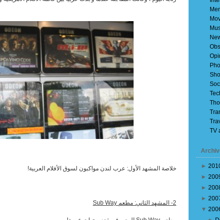
Inte
Mem
Mov
Mus
Ne
Obs
Opi
Pho
Sho
Soc
Tec
Tho
Tra
Tra
TV 
Archiv
►
201
خلاصة المشهد الأول: عرب لندن مواكبون لسوق الأفلام العربية!
►
200
►
200
►
200
2- المشهد الثاني: مطعم
Sub Way
▼
200