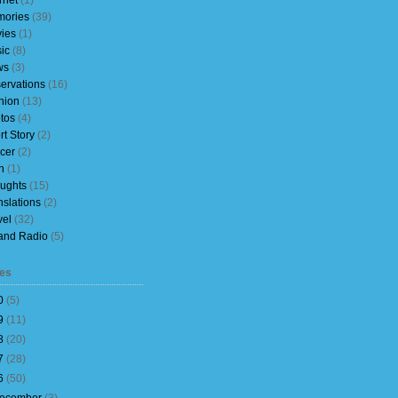
rnet
(1)
ories
(39)
ies
(1)
ic
(8)
ws
(3)
ervations
(16)
nion
(13)
tos
(4)
rt Story
(2)
cer
(2)
h
(1)
ughts
(15)
nslations
(2)
vel
(32)
and Radio
(5)
es
0
(
5
)
9
(
11
)
8
(
20
)
7
(
28
)
6
(
50
)