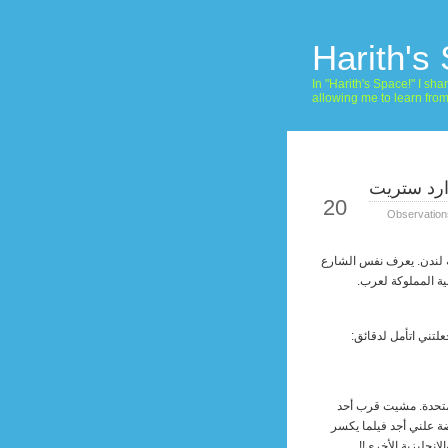
Harith's
In "Harith's Space!" I s
allowing me to learn fro
رد ستريت
May
20
Observation
ية لندن. يعرف نفس الشارع
ية المملوكة لعرب.
تني اتأمل لدقائق:
متحدة. مشيت قرب أحد
ضة علني أجد فيلما يكسر
لانجليزية الأخرى!!