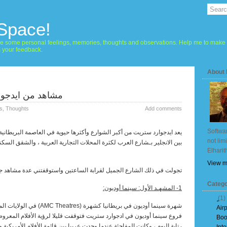
 Space!
hare some personal feelings, memories, thoughts and observations. Help me to make 
m your feedback.
About
مشاهد من ايدجوا
s
,
Thoughts
Add comments
Softwar
يعد ايدجوارد ستريت من أكبر الشوارع وأكثرها حيوية في العاصمة البريطان
not lim
بين الانجلير بـشارع العرب لكثرة المحلات التجارية العربية ، والشقق السكن
Elharit
View m
تجولت في ذلك الشارع الجميل لقرابة الساعتين واستوقفتني عدة مشاهد جعل
Catego
1- المشهـد الأول: سينما أوديون:
(1)
شهرة سينما أوديون في بريطانيا كشهرة (
(AMC Theatres
في الولايات ال
Air
فروع سينما أوديون في ادجوارد ستريت فتوقفت قليلا لرؤية الأفلام المعرو
Boo
رتابة اليوم ، وكانت المفاجئة عندما وجدت عربيا بين قائمة الأفلام الأمريكية وا