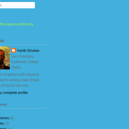
this space positive by
 Me
Harith Elrufaie
San Francisco,
California, United
States
e Engineer with interests
ited to writing code! Email:
h At Gmail Dot com
y complete profile
ries
planes
(6)
ks
(4)