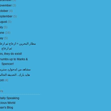
ecember
(
3
)
ovember
(
3
)
ctober
(
4
)
eptember
(
5
)
ugust
(
5
)
uly
(
5
)
une
(
16
)
ay
(
5
)
مطار البحرين = ازعاج ثم ازعا
ثم ازعاج
es, they do exist!
humbs up to Marks &
Spencer!
مشاهد من ايدجوارد ستري
هايد بارك.. الحديقة الحالم
pril
(
4
)
rs
itally Speaking
cious World
an's Blog