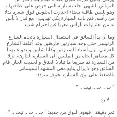
البرياني الشهي. جاء بسيارته التي حرص على نظافتها ،
وهو يلبس طاقية بيضاء اختارت الجلوس فوق شعره بدلا
من رأسه. فتح باب السيارة بكل تهذيب ، مع قدر لا بأس
به من اهتزازات الرأس معربا عن احترام شديد.
وما أن بدأ السائق في استعدال السيارة باتجاه الشارع
الرئيسي حتى وجد سيارتين فارهتين وقد أغلقتا الشارع
الفرعي. نزل أسياد السيارتين وكانا شابين وتبدو عليهما
كل مظاهر الجاه من الملبس إلى السيارة الفارهة. نزلا
من السيارة ثم سريعا ما تبادلا العناق والحديث الحار. قام
السائق وهو لا يزال يتابع معي المشهد السينمائي
بالضغظ على بوق السيارة بخوف متردد:
" ت .. ت .. تيت .. "
... لا رد
تمر دقيقة ، فيعود البوق من جديد: " ت .. ت .. تيت .. "
،