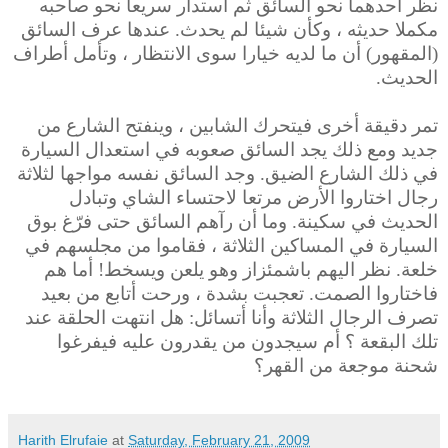
نظر أحدهما نحو السائق ثم استدار سريعا نحو صاحبه
مكملا حديثه ، وكأن شيئا لم يحدث. عندها عرف السائق
(المقهور) أن ما لديه خيارا سوى الانتظار ، وتأمل أطراف
الحديث.
تمر دقيقة أخرى فيتحرك الشابين ، وينفتح الشارع من
جديد ومع ذلك يجد السائق صعوبه في استعدال السيارة
في ذلك الشارع الضيق. وجد السائق نفسه مواجها لثلاثة
رجال اختاروا الأرض مرتعا لاحتساء الشاي وتبادل
الحديث في سكينة. وما أن رآهم السائق حتى فرّغ بوق
السيارة في المساكين الثلاثة ، فقاموا
من مجلسهم في
خلعة. نظر اليهم باشمئزاز وهو يلعن ويسخط! أما هم
فاختاروا الصمت. تعجبت بشدة ، ورحت أتابع من بعيد
تصرف الرجال الثلاثة وأنا
أتسائل: هل انتهت الحلقة عند
تلك البقعة ؟ أم سيجدون من يقدرون عليه فيفرغوا
شحنة موجعة من القهر؟
Harith Elrufaie
at
Saturday, February 21, 2009